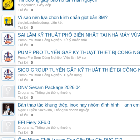
Thị trường giày bảo hộ tại Thái Nguyên
dungcudien
,
Giày dép
Trả lời:
0
Vì sao nên lựa chọn kính chắn giọt bắn 3M?
thegioibaoholaodong
,
Liên kết
Trả lời:
0
SAI LẦM KỸ THUẬT PHỔ BIẾN NHẤT TẠI NHÀ MÁY VỪ
Pump Pro Bơm Công Nghiệp
,
Xử lý nước thải
Trả lời:
0
PUMP PRO TUYỂN GẤP KỸ THUẬT THIẾT BỊ CÔNG N
Pump Pro Bơm Công Nghiệp
,
Việc làm kỹ sư
Trả lời:
0
SICO GROUP TUYỂN GẤP KỸ THUẬT THIẾT BỊ CÔNG 
Pump Pro Bơm Công Nghiệp
,
Tuyển dụng
Trả lời:
0
DNV Sesam Package 2026.04
Drograms
,
Thông gió thông thường
Trả lời:
0
Bàn thao tác khung thép, inox hay nhôm định hình – anh e
Ngọc Huyền Sukavina
,
Thông tin doanh nghiệp
Trả lời:
0
EFI Fiery XF9.0
Drograms
,
Thông gió thông thường
Trả lời:
0