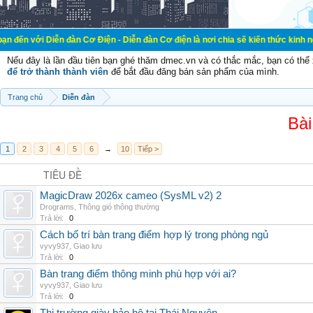
ễn đàn Cơ Điện - Diễn đàn Cơ điện là nơi chia sẽ kiến thức kinh nghiệm trong l
Nếu đây là lần đầu tiên bạn ghé thăm dmec.vn và có thắc mắc, bạn có th
để trở thành thành viên
để bắt đầu đăng bán sản phẩm của mình.
Trang chủ
Diễn đàn
Bài
1
2
3
4
5
6
→
10
Tiếp >
TIÊU ĐỀ
MagicDraw 2026x cameo (SysML v2) 2
Drograms
,
Thông gió thông thường
Trả lời:
0
Cách bố trí bàn trang điểm hợp lý trong phòng ngủ
vyvy937
,
Giao lưu
Trả lời:
0
Bàn trang điểm thông minh phù hợp với ai?
vyvy937
,
Giao lưu
Trả lời:
0