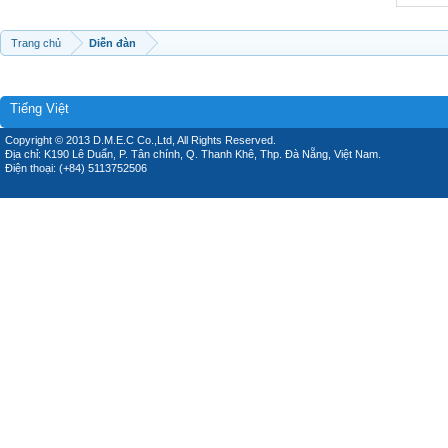
Trang chủ
Diễn đàn
Tiếng Việt
Copyright © 2013 D.M.E.C Co.,Ltd, All Rights Reserved.
Địa chỉ: K190 Lê Duẩn, P. Tân chính, Q. Thanh Khê, Thp. Đà Nẵng, Việt Nam.
Điện thoại: (+84) 5113752506