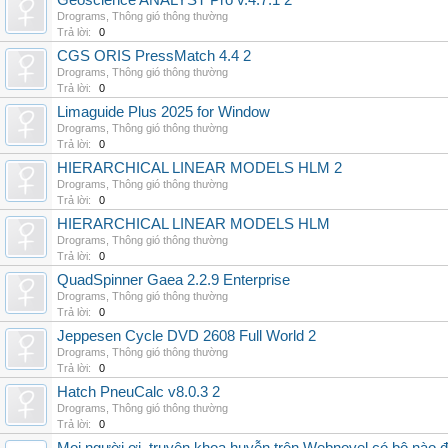
Geoscience ANALYST Pro v.4.7.1 2
Drograms
,
Thông gió thông thường
Trả lời:
0
CGS ORIS PressMatch 4.4 2
Drograms
,
Thông gió thông thường
Trả lời:
0
Limaguide Plus 2025 for Window
Drograms
,
Thông gió thông thường
Trả lời:
0
HIERARCHICAL LINEAR MODELS HLM 2
Drograms
,
Thông gió thông thường
Trả lời:
0
HIERARCHICAL LINEAR MODELS HLM
Drograms
,
Thông gió thông thường
Trả lời:
0
QuadSpinner Gaea 2.2.9 Enterprise
Drograms
,
Thông gió thông thường
Trả lời:
0
Jeppesen Cycle DVD 2608 Full World 2
Drograms
,
Thông gió thông thường
Trả lời:
0
Hatch PneuCalc v8.0.3 2
Drograms
,
Thông gió thông thường
Trả lời:
0