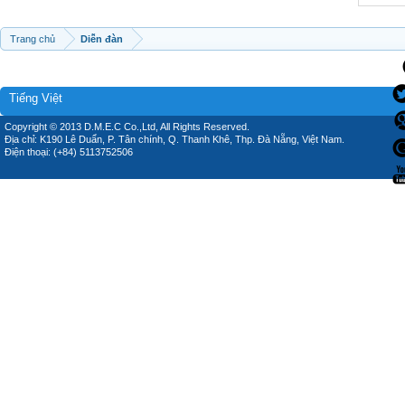
Trang chủ
Diễn đàn
Tiếng Việt
Copyright © 2013 D.M.E.C Co.,Ltd, All Rights Reserved.
Địa chỉ: K190 Lê Duẩn, P. Tân chính, Q. Thanh Khê, Thp. Đà Nẵng, Việt Nam.
Điện thoại: (+84) 5113752506