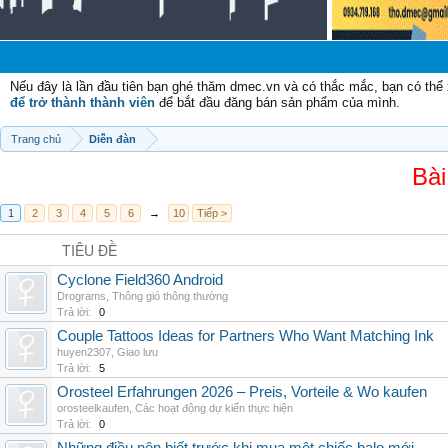
Nếu đây là lần đầu tiên bạn ghé thăm dmec.vn và có thắc mắc, bạn có th
để trở thành thành viên
để bắt đầu đăng bán sản phẩm của mình.
Trang chủ
Diễn đàn
Bài
1
2
3
4
5
6
→
10
Tiếp >
TIÊU ĐỀ
Cyclone Field360 Android
Drograms
,
Thông gió thông thường
Trả lời:
0
Couple Tattoos Ideas for Partners Who Want Matching Ink
huyen2307
,
Giao lưu
Trả lời:
5
Orosteel Erfahrungen 2026 – Preis, Vorteile & Wo kaufen
orosteelkaufen
,
Các hoạt động dự kiến thực hiện
Trả lời:
0