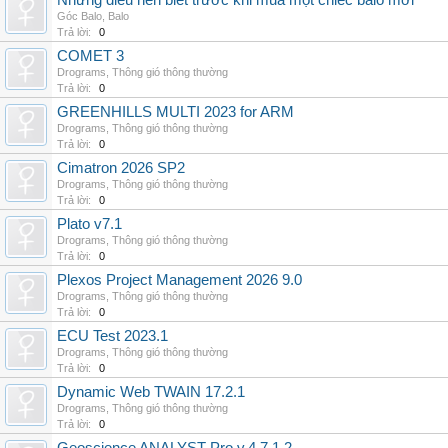
Những điều nên biết trước khi mua một chiếc balo mới
Góc Balo
,
Balo
Trả lời:
0
COMET 3
Drograms
,
Thông gió thông thường
Trả lời:
0
GREENHILLS MULTI 2023 for ARM
Drograms
,
Thông gió thông thường
Trả lời:
0
Cimatron 2026 SP2
Drograms
,
Thông gió thông thường
Trả lời:
0
Plato v7.1
Drograms
,
Thông gió thông thường
Trả lời:
0
Plexos Project Management 2026 9.0
Drograms
,
Thông gió thông thường
Trả lời:
0
ECU Test 2023.1
Drograms
,
Thông gió thông thường
Trả lời:
0
Dynamic Web TWAIN 17.2.1
Drograms
,
Thông gió thông thường
Trả lời:
0