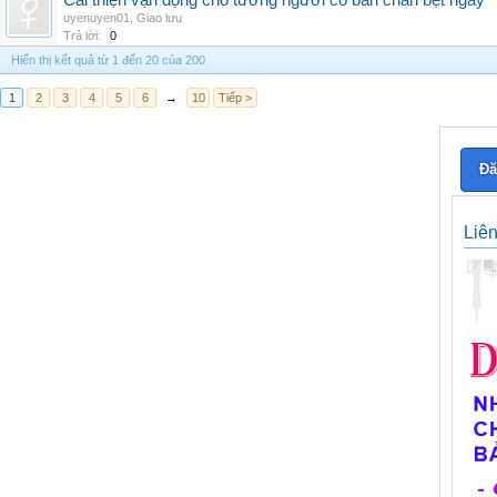
Cải thiện vận động cho tướng người có bàn chân bẹt ngay
uyenuyen01
,
Giao lưu
Trả lời:
0
Hiển thị kết quả từ 1 đến 20 của 200
1
2
3
4
5
6
→
10
Tiếp >
Đă
Liê