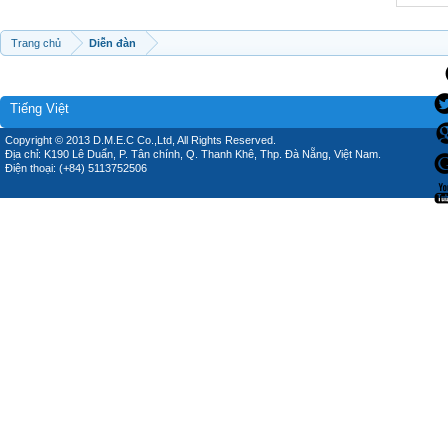
Trang chủ
Diễn đàn
Tiếng Việt
Copyright © 2013 D.M.E.C Co.,Ltd, All Rights Reserved.
Địa chỉ: K190 Lê Duẩn, P. Tân chính, Q. Thanh Khê, Thp. Đà Nẵng, Việt Nam.
Điện thoại: (+84) 5113752506