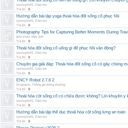
Thoái hóa đốt sống cổ nên bổ sung gì? Lời khuyên chuyên g
uyenuyen01
,
Giao lưu
Trả lời:
0
Hướng dẫn bài tập yoga thoái hóa đốt sống cổ phục hồi
uyenuyen01
,
Giao lưu
Trả lời:
0
Photography Tips for Capturing Better Moments During Trav
john khan
,
Máy ảnh
Trả lời:
0
Thoái hóa đốt sống cổ uống gì để phục hồi vận động?
uyenuyen01
,
Giao lưu
Trả lời:
0
Chuyên gia giải đáp: Thoái hóa đốt sống cổ có gây chóng m
uyenuyen01
,
Giao lưu
Trả lời:
0
ENCY Robot 2.7.6 2
Drograms
,
Thông gió thông thường
Trả lời:
0
Thoái hóa cột sống cổ có chữa được không? Lời khuyên y 
uyenuyen01
,
Giao lưu
Trả lời:
0
Hướng dẫn bài tập thể dục thoái hóa cột sống lưng an toàn
uyenuyen01
,
Giao lưu
Trả lời:
0