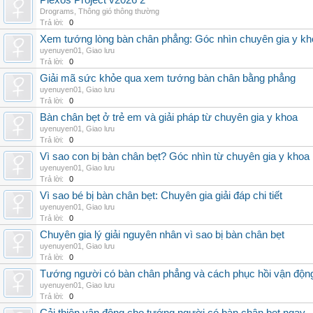
Plexos Project v2026 2
Drograms
,
Thông gió thông thường
Trả lời:
0
Xem tướng lòng bàn chân phẳng: Góc nhìn chuyên gia y kh
uyenuyen01
,
Giao lưu
Trả lời:
0
Giải mã sức khỏe qua xem tướng bàn chân bằng phẳng
uyenuyen01
,
Giao lưu
Trả lời:
0
Bàn chân bẹt ở trẻ em và giải pháp từ chuyên gia y khoa
uyenuyen01
,
Giao lưu
Trả lời:
0
Vì sao con bị bàn chân bẹt? Góc nhìn từ chuyên gia y khoa
uyenuyen01
,
Giao lưu
Trả lời:
0
Vì sao bé bị bàn chân bẹt: Chuyên gia giải đáp chi tiết
uyenuyen01
,
Giao lưu
Trả lời:
0
Chuyên gia lý giải nguyên nhân vì sao bị bàn chân bẹt
uyenuyen01
,
Giao lưu
Trả lời:
0
Tướng người có bàn chân phẳng và cách phục hồi vận độn
uyenuyen01
,
Giao lưu
Trả lời:
0