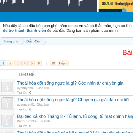
Nếu đây là lần đầu tiên bạn ghé thăm dmec.vn và có thắc mắc, bạn có th
để trở thành thành viên
để bắt đầu đăng bán sản phẩm của mình.
Trang chủ
Diễn đàn
Bài
1
2
3
4
5
6
→
10
Tiếp >
TIÊU ĐỀ
Thoái hóa đốt sống ngực là gì? Góc nhìn từ chuyên gia
uyenuyen01
,
Giao lưu
Trả lời:
0
Thoái hóa cột sống ngực là gì? Chuyên gia giải đáp chi tiết
uyenuyen01
,
Giao lưu
Trả lời:
0
Đại tiệc xả kho Tháng 8 - Tủ lạnh, tủ đông, tủ mát chính hã
BachCuc1309
,
Tủ lạnh
Trả lời:
0