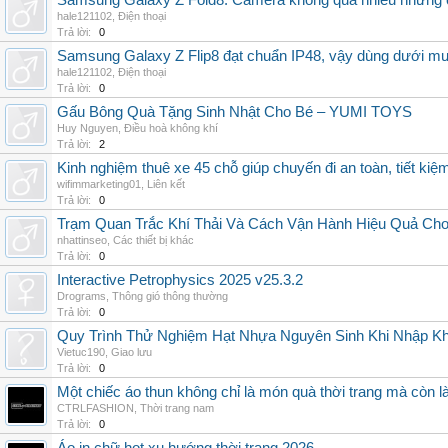
Samsung Galaxy Z Fold8: Camera không quá nhiều nhưng 
hale121102
,
Điện thoại
Trả lời:
0
Samsung Galaxy Z Flip8 đạt chuẩn IP48, vậy dùng dưới m
hale121102
,
Điện thoại
Trả lời:
0
Gấu Bông Quà Tặng Sinh Nhật Cho Bé – YUMI TOYS
Huy Nguyen
,
Điều hoà không khí
Trả lời:
2
Kinh nghiệm thuê xe 45 chỗ giúp chuyến đi an toàn, tiết kiệ
wifimmarketing01
,
Liên kết
Trả lời:
0
Trạm Quan Trắc Khí Thải Và Cách Vận Hành Hiệu Quả Ch
nhattinseo
,
Các thiết bị khác
Trả lời:
0
Interactive Petrophysics 2025 v25.3.2
Drograms
,
Thông gió thông thường
Trả lời:
0
Quy Trình Thử Nghiệm Hạt Nhựa Nguyên Sinh Khi Nhập K
Vietuc190
,
Giao lưu
Trả lời:
0
Một chiếc áo thun không chỉ là món quà thời trang mà còn 
CTRLFASHION
,
Thời trang nam
Trả lời:
0