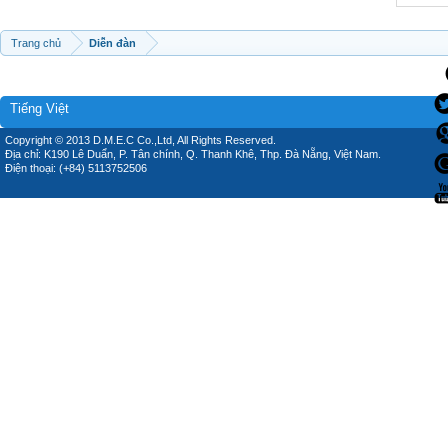
Trang chủ
Diễn đàn
Tiếng Việt
Copyright © 2013 D.M.E.C Co.,Ltd, All Rights Reserved.
Địa chỉ: K190 Lê Duẩn, P. Tân chính, Q. Thanh Khê, Thp. Đà Nẵng, Việt Nam.
Điện thoại: (+84) 5113752506