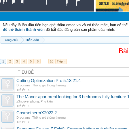
Nếu đây là lần đầu tiên bạn ghé thăm dmec.vn và có thắc mắc, bạn có th
để trở thành thành viên
để bắt đầu đăng bán sản phẩm của mình.
Trang chủ
Diễn đàn
Bài
1
2
3
4
5
6
→
10
Tiếp >
TIÊU ĐỀ
Cutting Optimization Pro 5.18.21.4
Drograms
,
Thông gió thông thường
Trả lời:
0
The Manor apartment looking for 3 bedrooms fully furnitur
z3nguyenphong
,
Phụ kiện
Trả lời:
5
CosmothermX2022 2
Drograms
,
Thông gió thông thường
Trả lời:
0