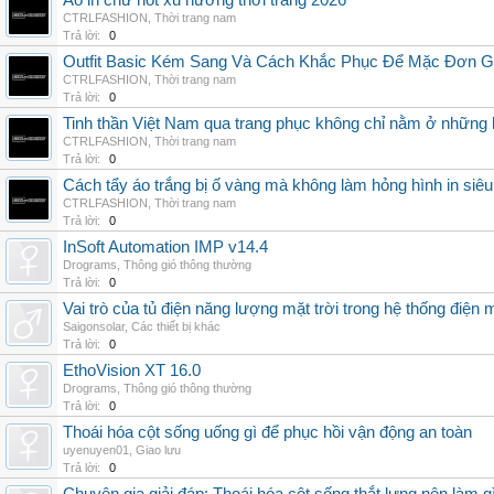
Áo in chữ hot xu hướng thời trang 2026
CTRLFASHION
,
Thời trang nam
Trả lời:
0
Outfit Basic Kém Sang Và Cách Khắc Phục Để Mặc Đơn 
CTRLFASHION
,
Thời trang nam
Trả lời:
0
Tinh thần Việt Nam qua trang phục không chỉ nằm ở những 
CTRLFASHION
,
Thời trang nam
Trả lời:
0
Cách tẩy áo trắng bị ố vàng mà không làm hỏng hình in siêu
CTRLFASHION
,
Thời trang nam
Trả lời:
0
InSoft Automation IMP v14.4
Drograms
,
Thông gió thông thường
Trả lời:
0
Vai trò của tủ điện năng lượng mặt trời trong hệ thống điện m
Saigonsolar
,
Các thiết bị khác
Trả lời:
0
EthoVision XT 16.0
Drograms
,
Thông gió thông thường
Trả lời:
0
Thoái hóa cột sống uống gì để phục hồi vận động an toàn
uyenuyen01
,
Giao lưu
Trả lời:
0