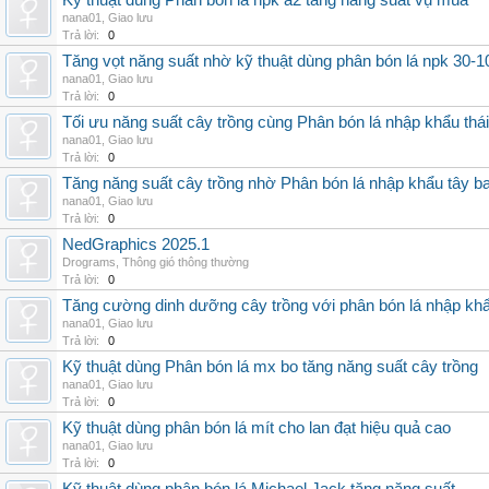
Kỹ thuật dùng Phân bón lá npk a2 tăng năng suất vụ mùa
nana01
,
Giao lưu
Trả lời:
0
Tăng vọt năng suất nhờ kỹ thuật dùng phân bón lá npk 30-1
nana01
,
Giao lưu
Trả lời:
0
Tối ưu năng suất cây trồng cùng Phân bón lá nhập khẩu thái
nana01
,
Giao lưu
Trả lời:
0
Tăng năng suất cây trồng nhờ Phân bón lá nhập khẩu tây b
nana01
,
Giao lưu
Trả lời:
0
NedGraphics 2025.1
Drograms
,
Thông gió thông thường
Trả lời:
0
Tăng cường dinh dưỡng cây trồng với phân bón lá nhập kh
nana01
,
Giao lưu
Trả lời:
0
Kỹ thuật dùng Phân bón lá mx bo tăng năng suất cây trồng
nana01
,
Giao lưu
Trả lời:
0
Kỹ thuật dùng phân bón lá mít cho lan đạt hiệu quả cao
nana01
,
Giao lưu
Trả lời:
0