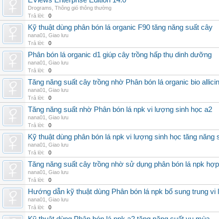
EViews Enterprise Edition 14.0
Drograms
,
Thông gió thông thường
Trả lời:
0
Kỹ thuật dùng phân bón lá organic F90 tăng năng suất cây
nana01
,
Giao lưu
Trả lời:
0
Phân bón lá organic d1 giúp cây trồng hấp thụ dinh dưỡng
nana01
,
Giao lưu
Trả lời:
0
Tăng năng suất cây trồng nhờ Phân bón lá organic bio allici
nana01
,
Giao lưu
Trả lời:
0
Tăng năng suất nhờ Phân bón lá npk vi lượng sinh học a2
nana01
,
Giao lưu
Trả lời:
0
Kỹ thuật dùng phân bón lá npk vi lượng sinh học tăng năng 
nana01
,
Giao lưu
Trả lời:
0
Tăng năng suất cây trồng nhờ sử dụng phân bón lá npk hợp 
nana01
,
Giao lưu
Trả lời:
0
Hướng dẫn kỹ thuật dùng Phân bón lá npk bổ sung trung vi
nana01
,
Giao lưu
Trả lời:
0