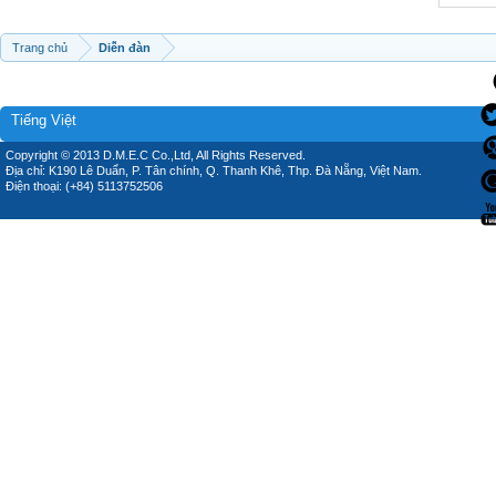
Trang chủ
Diễn đàn
Tiếng Việt
Copyright © 2013 D.M.E.C Co.,Ltd, All Rights Reserved.
Địa chỉ: K190 Lê Duẩn, P. Tân chính, Q. Thanh Khê, Thp. Đà Nẵng, Việt Nam.
Điện thoại: (+84) 5113752506