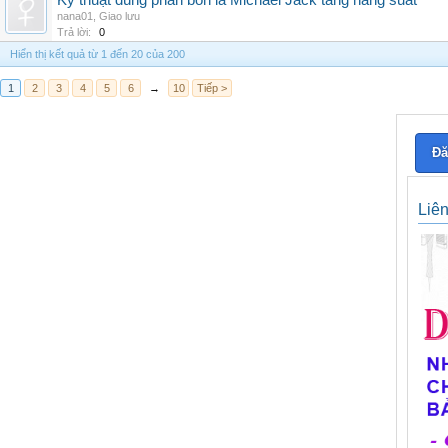
Kỹ thuật dùng phân bón lá Michael Jack tăng năng suất
nana01
,
Giao lưu
Trả lời:
0
Hiển thị kết quả từ 1 đến 20 của 200
1
2
3
4
5
6
→
10
Tiếp >
Đă
Liê