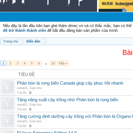
Nếu đây là lần đầu tiên bạn ghé thăm dmec.vn và có thắc mắc, bạn có th
để trở thành thành viên
để bắt đầu đăng bán sản phẩm của mình.
Trang chủ
Diễn đàn
Bài
1
2
3
4
5
6
→
10
Tiếp >
TIÊU ĐỀ
Phân bón lá rong biển Canada giúp cây phục hồi nhanh
nana01
,
Giao lưu
Trả lời:
0
Tăng năng suất cây trồng nhờ Phân bón lá rong biển
nana01
,
Giao lưu
Trả lời:
0
Tăng cường dinh dưỡng cây trồng với Phân bón lá Organo 
nana01
,
Giao lưu
Trả lời:
0