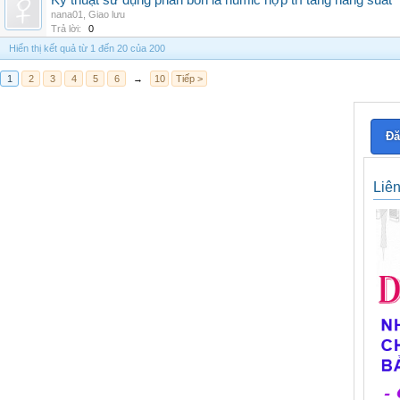
Kỹ thuật sử dụng phân bón lá humic hợp trí tăng năng suất
nana01
,
Giao lưu
Trả lời:
0
Hiển thị kết quả từ 1 đến 20 của 200
1
2
3
4
5
6
→
10
Tiếp >
Đă
Liê