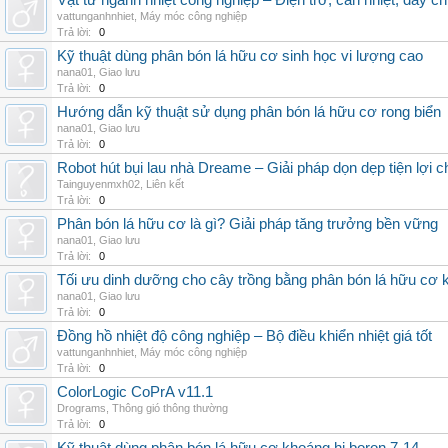
Vật tư ngành nhiệt công nghiệp – Điện trở, can nhiệt, dây ch
vattunganhnhiet
,
Máy móc công nghiệp
Trả lời:
0
Kỹ thuật dùng phân bón lá hữu cơ sinh học vi lượng cao
nana01
,
Giao lưu
Trả lời:
0
Hướng dẫn kỹ thuật sử dụng phân bón lá hữu cơ rong biển
nana01
,
Giao lưu
Trả lời:
0
Robot hút bụi lau nhà Dreame – Giải pháp dọn dẹp tiện lợi ch
Tainguyenmxh02
,
Liên kết
Trả lời:
0
Phân bón lá hữu cơ là gì? Giải pháp tăng trưởng bền vững
nana01
,
Giao lưu
Trả lời:
0
Tối ưu dinh dưỡng cho cây trồng bằng phân bón lá hữu cơ
nana01
,
Giao lưu
Trả lời:
0
Đồng hồ nhiệt độ công nghiệp – Bộ điều khiển nhiệt giá tốt
vattunganhnhiet
,
Máy móc công nghiệp
Trả lời:
0
ColorLogic CoPrA v11.1
Drograms
,
Thông gió thông thường
Trả lời:
0