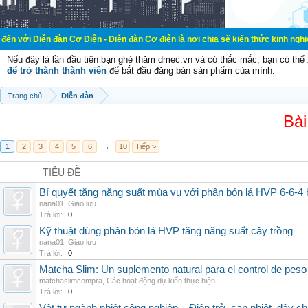
đàn Cơ Điện - Diễn đàn Cơ điện là nơi chia sẽ kiến thức kinh nghiệm trong lãnh
Nếu đây là lần đầu tiên bạn ghé thăm dmec.vn và có thắc mắc, bạn có th
để trở thành thành viên
để bắt đầu đăng bán sản phẩm của mình.
Trang chủ
Diễn đàn
Bài
1
2
3
4
5
6
→
10
Tiếp >
TIÊU ĐỀ
Bí quyết tăng năng suất mùa vụ với phân bón lá HVP 6-6-4 
nana01
,
Giao lưu
Trả lời:
0
Kỹ thuật dùng phân bón lá HVP tăng năng suất cây trồng
nana01
,
Giao lưu
Trả lời:
0
Matcha Slim: Un suplemento natural para el control de peso
matchaslimcompra
,
Các hoạt động dự kiến thực hiện
Trả lời:
0