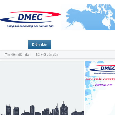
Trang chủ
Diễn đàn
Thành viên
Tìm kiếm diễn đàn
Bài viết gần đây