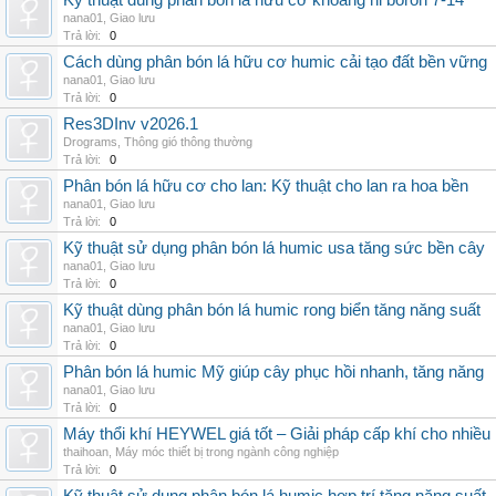
Kỹ thuật dùng phân bón lá hữu cơ khoáng hi boron 7-14
nana01
,
Giao lưu
Trả lời:
0
Cách dùng phân bón lá hữu cơ humic cải tạo đất bền vững
nana01
,
Giao lưu
Trả lời:
0
Res3DInv v2026.1
Drograms
,
Thông gió thông thường
Trả lời:
0
Phân bón lá hữu cơ cho lan: Kỹ thuật cho lan ra hoa bền
nana01
,
Giao lưu
Trả lời:
0
Kỹ thuật sử dụng phân bón lá humic usa tăng sức bền cây
nana01
,
Giao lưu
Trả lời:
0
Kỹ thuật dùng phân bón lá humic rong biển tăng năng suất
nana01
,
Giao lưu
Trả lời:
0
Phân bón lá humic Mỹ giúp cây phục hồi nhanh, tăng năng
nana01
,
Giao lưu
Trả lời:
0
Máy thổi khí HEYWEL giá tốt – Giải pháp cấp khí cho nhiều 
thaihoan
,
Máy móc thiết bị trong ngành công nghiệp
Trả lời:
0