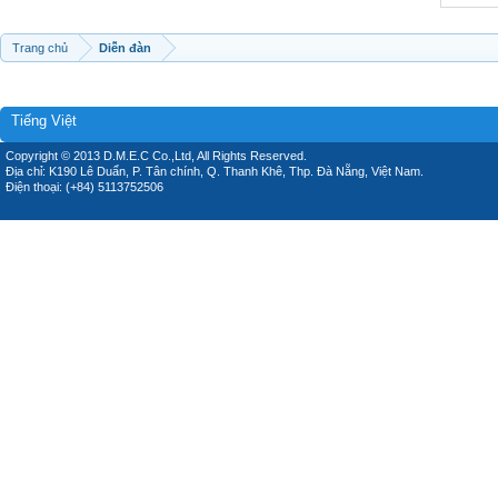
Trang chủ
Diễn đàn
Tiếng Việt
Copyright © 2013 D.M.E.C Co.,Ltd, All Rights Reserved.
Địa chỉ: K190 Lê Duẩn, P. Tân chính, Q. Thanh Khê, Thp. Đà Nẵng, Việt Nam.
Điện thoại: (+84) 5113752506