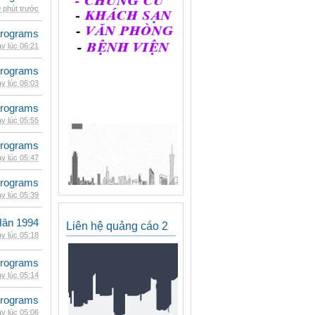
 phút trước
rograms
y lúc 06:21
rograms
y lúc 06:03
rograms
y lúc 05:55
rograms
y lúc 05:47
rograms
y lúc 05:39
Hân 1994
Liên hệ quảng cáo 2
y lúc 05:18
rograms
y lúc 05:14
rograms
y lúc 05:06