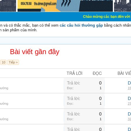
Chào mừng các bạn đến với Diễn đàn Cơ 
vn và có thắc mắc, bạn có thể xem
các câu hỏi thường gặp
bằng cách nhấn 
n sản phẩm của mình.
Bài viết gần đây
10
Tiếp >
TRẢ LỜI
ĐỌC
BÀI VI
Trả lời:
0
D
thường
Đọc:
1
15
Trả lời:
0
D
thường
Đọc:
1
23
Trả lời:
0
D
thường
Đọc:
1
32
Trả lời:
0
D