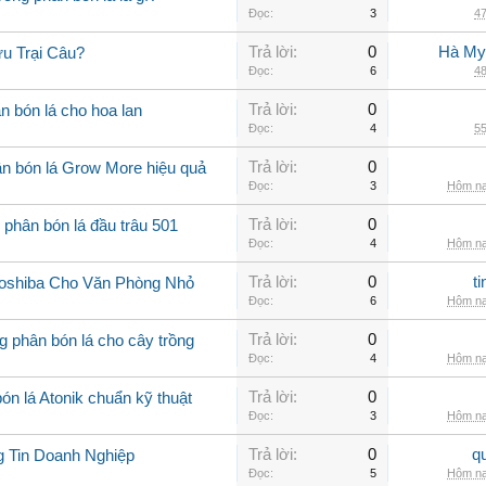
Đọc:
3
47
Trả lời:
0
Hà My
u Trại Câu?
Đọc:
6
48
Trả lời:
0
n bón lá cho hoa lan
Đọc:
4
55
Trả lời:
0
n bón lá Grow More hiệu quả
Đọc:
3
Hôm na
Trả lời:
0
 phân bón lá đầu trâu 501
Đọc:
4
Hôm na
Trả lời:
0
t
Toshiba Cho Văn Phòng Nhỏ
Đọc:
6
Hôm na
Trả lời:
0
 phân bón lá cho cây trồng
Đọc:
4
Hôm na
Trả lời:
0
n lá Atonik chuẩn kỹ thuật
Đọc:
3
Hôm na
Trả lời:
0
q
g Tin Doanh Nghiệp
Đọc:
5
Hôm na