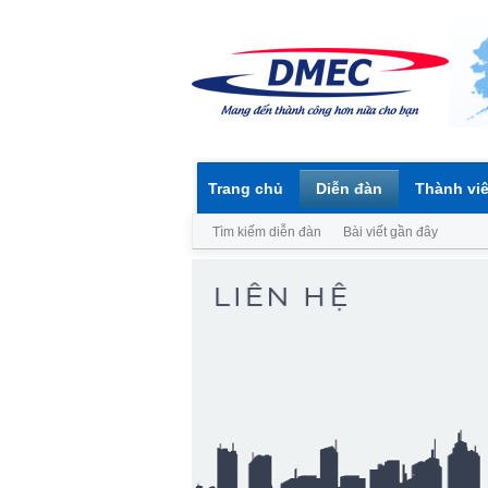
Trang chủ
Diễn đàn
Thành vi
Tìm kiếm diễn đàn
Bài viết gần đây