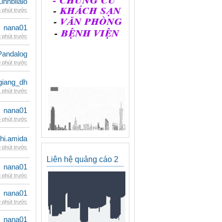
Linhbilalo
 phút trước
nana01
 phút trước
Pandalog
 phút trước
giang_dh
 phút trước
nana01
 phút trước
hi.amida
 phút trước
Liên hệ quảng cáo 2
nana01
 phút trước
nana01
 phút trước
nana01