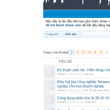
Nếu đây là lần đầu tiên bạn ghé thăm dmec.
để trở thành thành viên
để bắt đầu đăng bá
Trang chủ
Diễn đàn
Trang 1 của 10 trang
1
2
3
4
5
6
→
TIÊU ĐỀ
Kỹ thuật canh tác: Hiểu đúng cô
nana01
,
4 phút trước
,
Giao lưu
Máy hút bụi công nghiệp Tahawa 
nghiệp cho mọi doanh nghiệp
tahawa
,
9 phút trước
,
Các đồ gia dụng khác
Công dụng phân bón lá 30-10-10 
nana01
,
12 phút trước
,
Giao lưu