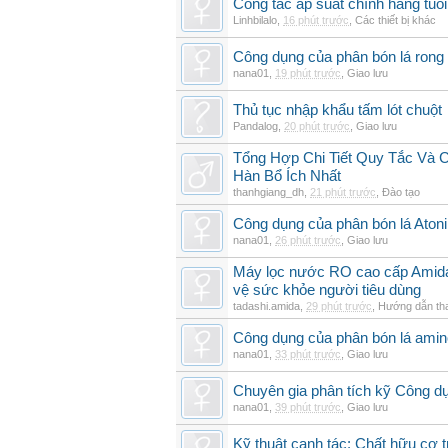
Công tắc áp suất chính hãng tuổi 
Linhbilalo
,
16 phút trước
,
Các thiết bị khác
Công dụng của phân bón lá rong 
nana01
,
19 phút trước
,
Giao lưu
Thủ tục nhập khẩu tấm lót chuột
Pandalog
,
20 phút trước
,
Giao lưu
Tổng Hợp Chi Tiết Quy Tắc Và 
Hàn Bổ Ích Nhất
thanhgiang_dh
,
21 phút trước
,
Đào tạo
Công dụng của phân bón lá Atoni
nana01
,
26 phút trước
,
Giao lưu
Máy lọc nước RO cao cấp Amida t
vệ sức khỏe người tiêu dùng
tadashi.amida
,
29 phút trước
,
Hướng dẫn th
Công dụng của phân bón lá amin
nana01
,
33 phút trước
,
Giao lưu
Chuyên gia phân tích kỹ Công d
nana01
,
39 phút trước
,
Giao lưu
Kỹ thuật canh tác: Chất hữu cơ t