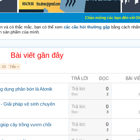
Chào mừng các bạn đến với Diễn đàn Cơ Điện 
vn và có thắc mắc, bạn có thể xem
các câu hỏi thường gặp
bằng cách nhấn 
n sản phẩm của mình.
Bài viết gần đây
10
Tiếp >
TRẢ LỜI
ĐỌC
BÀI VI
Trả lời:
0
ng dụng phân bón lá Atonik
Đọc:
2
4
- Giải pháp vệ sinh chuyên
Trả lời:
0
Đọc:
3
9
Trả lời:
0
giúp cây trồng vươn chồi
Đọc:
2
12