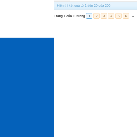
Hiển thị kết quả từ 1 đến 20 của 200
Trang 1 của 10 trang
1
2
3
4
5
6
→