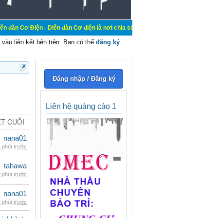
- Diễn đàn Cơ điện là nơi chia sẽ kiến thức kinh nghiệm trong lãnh vực cơ điệ
vào liên kết bên trên. Bạn có thể
đăng ký
Đăng nhập / Đăng ký
Liên hệ quảng cáo 1
ẾT CUỐI
nana01
 phút trước
tahawa
 phút trước
nana01
 phút trước