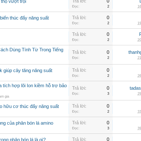
Trả lời:
0
thọ vượt trội
Đọc:
2
16
Trả lời:
0
biển thúc đẩy năng suất
Đọc:
2
19
Trả lời:
0
Đọc:
2
20
Cách Dùng Tính Từ Trong Tiếng
Trả lời:
0
thanh
Đọc:
2
21
Trả lời:
0
k giúp cây tăng năng suất
Đọc:
2
26
ích hợp lõi Ion kiềm hỗ trợ bảo
Trả lời:
0
tadas
Đọc:
3
29
am gia
Trả lời:
0
o hữu cơ thúc đẩy năng suất
Đọc:
2
33
Trả lời:
0
ụng của phân bón lá amino
Đọc:
3
39
Trả lời:
0
rong phân bón lá là gì?