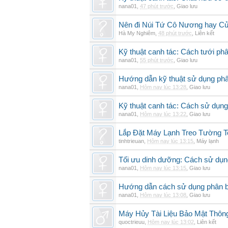
nana01
,
47 phút trước
,
Giao lưu
Nên đi Núi Tứ Cô Nương hay Cử
Hà My Nghiêm
,
48 phút trước
,
Liên kết
Kỹ thuật canh tác: Cách tưới phâ
nana01
,
55 phút trước
,
Giao lưu
Hướng dẫn kỹ thuật sử dụng phâ
nana01
,
Hôm nay lúc 13:28
,
Giao lưu
Kỹ thuật canh tác: Cách sử dụng
nana01
,
Hôm nay lúc 13:22
,
Giao lưu
Lắp Đặt Máy Lạnh Treo Tường 
tinhtrieuan
,
Hôm nay lúc 13:15
,
Máy lạnh
Tối ưu dinh dưỡng: Cách sử dụng
nana01
,
Hôm nay lúc 13:15
,
Giao lưu
Hướng dẫn cách sử dụng phân bó
nana01
,
Hôm nay lúc 13:08
,
Giao lưu
Máy Hủy Tài Liệu Bảo Mật Thôn
quoctrieuu
,
Hôm nay lúc 13:02
,
Liên kết