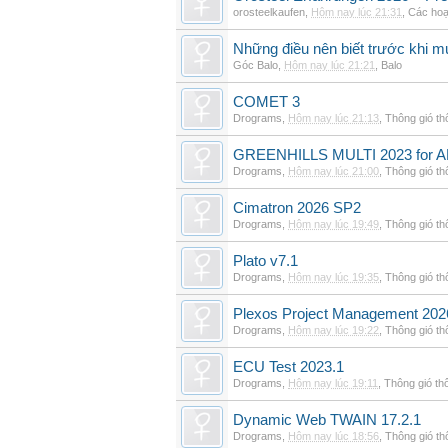
orosteelkaufen
,
Hôm nay lúc 21:31
,
Các hoạ
Những điều nên biết trước khi m
Góc Balo
,
Hôm nay lúc 21:21
,
Balo
COMET 3
Drograms
,
Hôm nay lúc 21:13
,
Thông gió t
GREENHILLS MULTI 2023 for 
Drograms
,
Hôm nay lúc 21:00
,
Thông gió t
Cimatron 2026 SP2
Drograms
,
Hôm nay lúc 19:49
,
Thông gió t
Plato v7.1
Drograms
,
Hôm nay lúc 19:35
,
Thông gió t
Plexos Project Management 202
Drograms
,
Hôm nay lúc 19:22
,
Thông gió t
ECU Test 2023.1
Drograms
,
Hôm nay lúc 19:11
,
Thông gió th
Dynamic Web TWAIN 17.2.1
Drograms
,
Hôm nay lúc 18:56
,
Thông gió t