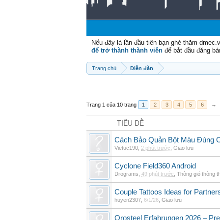
Nếu đây là lần đầu tiên bạn ghé thăm dmec.
để trở thành thành viên
để bắt đầu đăng bá
Trang chủ
Diễn đàn
Trang 1 của 10 trang
1
2
3
4
5
6
→
TIÊU ĐỀ
Cách Bảo Quản Bột Màu Đúng 
Vietuc190
,
2 phút trước
,
Giao lưu
Cyclone Field360 Android
Drograms
,
49 phút trước
,
Thông gió thông 
Couple Tattoos Ideas for Partne
huyen2307
,
6/1/26
,
Giao lưu
Orosteel Erfahrungen 2026 – Pre