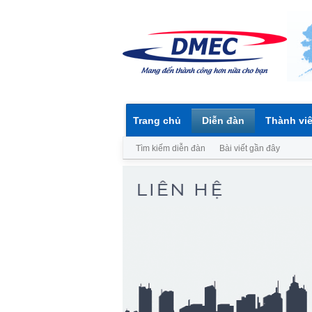
Trang chủ
Diễn đàn
Thành vi
Tìm kiếm diễn đàn
Bài viết gần đây