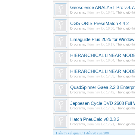
Geoscience ANALYST Pro v.4.7.
Drograms
,
Hôm nay lúc 18:43
,
Thông gió t
CGS ORIS PressMatch 4.4 2
Drograms
,
Hôm nay lúc 18:30
,
Thông gió t
Limaguide Plus 2025 for Window
Drograms
,
Hôm nay lúc 18:17
,
Thông gió t
HIERARCHICAL LINEAR MODE
Drograms
,
Hôm nay lúc 18:04
,
Thông gió t
HIERARCHICAL LINEAR MOD
Drograms
,
Hôm nay lúc 17:53
,
Thông gió t
QuadSpinner Gaea 2.2.9 Enterpr
Drograms
,
Hôm nay lúc 17:42
,
Thông gió t
Jeppesen Cycle DVD 2608 Full 
Drograms
,
Hôm nay lúc 17:32
,
Thông gió t
Hatch PneuCalc v8.0.3 2
Drograms
,
Hôm nay lúc 17:21
,
Thông gió t
Hiển thị kết quả từ 1 đến 20 của 200