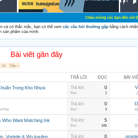
Chào mừng các bạn đến với Diễn đàn Cơ Điện 
vn và có thắc mắc, bạn có thể xem
các câu hỏi thường gặp
bằng cách nhấn 
n sản phẩm của mình.
Bài viết gần đây
10
Tiếp >
TRẢ LỜI
ĐỌC
BÀI VI
Trả lời:
0
V
Chuẩn Trong Kho Nhựa
Đọc:
1
2
Trả lời:
0
D
thường
Đọc:
3
49
Trả lời:
5
rs Who Want Matching Ink
Đọc:
185
55
Trả lời:
0
orost
is, Vorteile & Wo kaufen