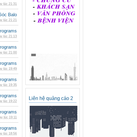
y lúc 21:31
Góc Balo
y lúc 21:21
rograms
y lúc 21:13
rograms
y lúc 21:00
rograms
y lúc 19:49
rograms
y lúc 19:35
rograms
Liên hệ quảng cáo 2
y lúc 19:22
rograms
y lúc 19:11
rograms
y lúc 18:56