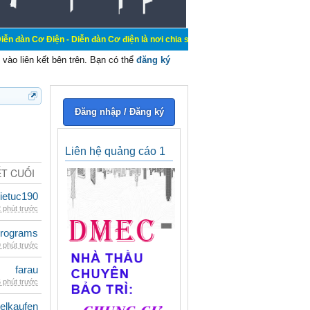
- Diễn đàn Cơ điện là nơi chia sẽ kiến thức kinh nghiệm trong lãnh vực cơ điệ
vào liên kết bên trên. Bạn có thể
đăng ký
Đăng nhập / Đăng ký
Liên hệ quảng cáo 1
ẾT CUỐI
ietuc190
 phút trước
rograms
 phút trước
farau
 phút trước
eelkaufen