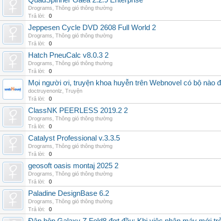
QuadSpinner Gaea 2.2.9 Enterprise
Drograms
,
Thông gió thông thường
Trả lời:
0
Jeppesen Cycle DVD 2608 Full World 2
Drograms
,
Thông gió thông thường
Trả lời:
0
Hatch PneuCalc v8.0.3 2
Drograms
,
Thông gió thông thường
Trả lời:
0
Mọi người ơi, truyện khoa huyễn trên Webnovel có bộ nào
doctruyenonlz
,
Truyện
Trả lời:
0
ClassNK PEERLESS 2019.2 2
Drograms
,
Thông gió thông thường
Trả lời:
0
Catalyst Professional v.3.3.5
Drograms
,
Thông gió thông thường
Trả lời:
0
geosoft oasis montaj 2025 2
Drograms
,
Thông gió thông thường
Trả lời:
0
Paladine DesignBase 6.2
Drograms
,
Thông gió thông thường
Trả lời:
0