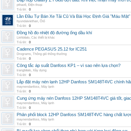
Đập hộp Galaxy Z Fold8 đợt đầu: Khi việc nhận máy mới tr
pthao6
,
Điện thoại
Trả lời:
0
Lần Đầu Tự Bán Xe Tải Cũ Và Bài Học Định Giá "Máu Mặt"
hyundaiviethan
,
Ôtô
Trả lời:
0
Đồng hồ đo nhiệt độ đường ống dầu khí
Linhbilalo
,
Các thiết bị khác
Trả lời:
0
Cadence PEGASUS 25.12 for IC251
Drograms
,
Thông gió thông thường
Trả lời:
0
Công tắc áp suất Danfoss KP1 – vì sao nên lựa chọn?
trangbilalo
,
Xây dựng
Trả lời:
0
Lắp đặt máy nén lạnh 12HP Danfoss SM148T4VC chính hãng, 
maynendanfoss
,
Máy lạnh
Trả lời:
0
Cung ứng máy nén Danfoss 12HP SM148T4VC giá tốt, giao h
maynendanfoss
,
Máy lạnh
Trả lời:
0
Phân phối block 12HP Danfoss SM148T4VC hàng chất lượng,
maynendanfoss
,
Máy lạnh
Trả lời:
0