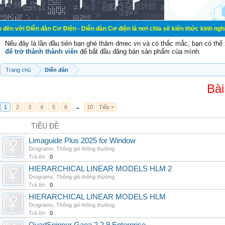
đàn Cơ Điện - Diễn đàn Cơ điện là nơi chia sẽ kiến thức kinh nghiệm trong lãn
Nếu đây là lần đầu tiên bạn ghé thăm dmec.vn và có thắc mắc, bạn có th
để trở thành thành viên
để bắt đầu đăng bán sản phẩm của mình.
Trang chủ
Diễn đàn
Bài
1
2
3
4
5
6
→
10
Tiếp >
TIÊU ĐỀ
Limaguide Plus 2025 for Window
Drograms
,
Thông gió thông thường
Trả lời:
0
HIERARCHICAL LINEAR MODELS HLM 2
Drograms
,
Thông gió thông thường
Trả lời:
0
HIERARCHICAL LINEAR MODELS HLM
Drograms
,
Thông gió thông thường
Trả lời:
0