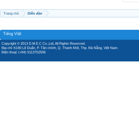
Trang chủ
Diễn đàn
Tiếng Việt
Copyright © 2013 D.M.E.C Co.,Ltd, All Rights Reserved.
Địa chỉ: K190 Lê Duẩn, P. Tân chính, Q. Thanh Khê, Thp. Đà Nẵng, Việt Nam.
Điện thoại: (+84) 5113752506