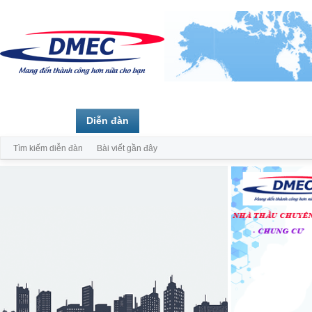
Trang chủ
Diễn đàn
Thành viên
Tìm kiếm diễn đàn
Bài viết gần đây