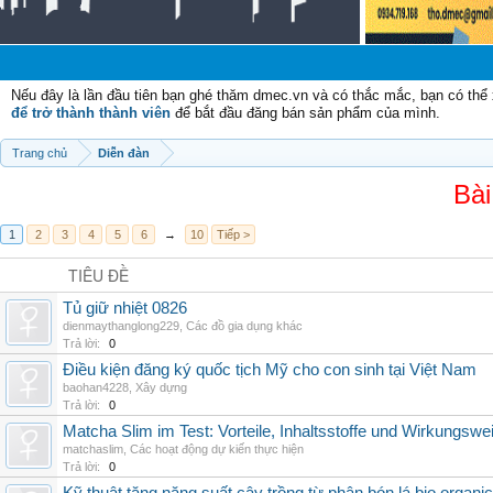
Nếu đây là lần đầu tiên bạn ghé thăm dmec.vn và có thắc mắc, bạn có th
để trở thành thành viên
để bắt đầu đăng bán sản phẩm của mình.
Trang chủ
Diễn đàn
Bài
1
2
3
4
5
6
→
10
Tiếp >
TIÊU ĐỀ
Tủ giữ nhiệt 0826
dienmaythanglong229
,
Các đồ gia dụng khác
Trả lời:
0
Điều kiện đăng ký quốc tịch Mỹ cho con sinh tại Việt Nam
baohan4228
,
Xây dựng
Trả lời:
0
Matcha Slim im Test: Vorteile, Inhaltsstoffe und Wirkungswe
matchaslim
,
Các hoạt động dự kiến thực hiện
Trả lời:
0