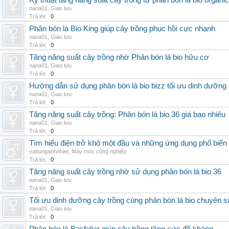
Kỹ thuật tăng năng suất cây trồng từ phân bón lá bio organic
nana01
,
Giao lưu
Trả lời:
0
Phân bón lá Bio King giúp cây trồng phục hồi cực nhanh
nana01
,
Giao lưu
Trả lời:
0
Tăng năng suất cây trồng nhờ Phân bón lá bio hữu cơ
nana01
,
Giao lưu
Trả lời:
0
Hướng dẫn sử dụng phân bón lá bio bizz tối ưu dinh dưỡng
nana01
,
Giao lưu
Trả lời:
0
Tăng năng suất cây trồng: Phân bón lá bio 36 giá bao nhiêu
nana01
,
Giao lưu
Trả lời:
0
Tìm hiểu điện trở khô một đầu và những ứng dụng phổ biến 
vattunganhnhiet
,
Máy móc công nghiệp
Trả lời:
0
Tăng năng suất cây trồng nhờ sử dụng phân bón lá bio 36
nana01
,
Giao lưu
Trả lời:
0
Tối ưu dinh dưỡng cây trồng cùng phân bón lá bio chuyên s
nana01
,
Giao lưu
Trả lời:
0