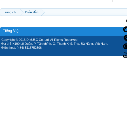
Trang chủ
Diễn đàn
Tiếng Việt
Copyright © 2013 D.M.E.C Co.,Ltd, All Rights Reserved.
Địa chỉ: K190 Lê Duẩn, P. Tân chính, Q. Thanh Khê, Thp. Đà Nẵng, Việt Nam.
Điện thoại: (+84) 5113752506