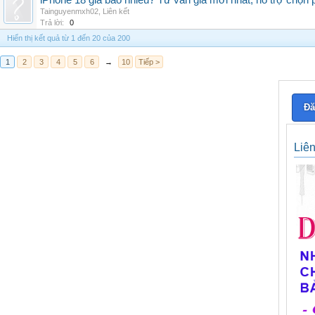
iPhone 18 giá bao nhiêu? Tư vấn giá mới nhất, hỗ trợ chọn
Tainguyenmxh02
,
Liên kết
Trả lời:
0
Hiển thị kết quả từ 1 đến 20 của 200
1
2
3
4
5
6
→
10
Tiếp >
Đă
Liê