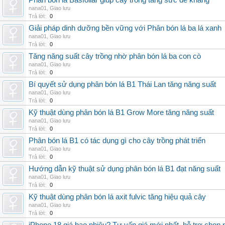
Phân bón lá Basfoliar giúp cây trồng tăng sức đề kháng
nana01
,
Giao lưu
Trả lời:
0
Giải pháp dinh dưỡng bền vững với Phân bón lá ba lá xanh
nana01
,
Giao lưu
Trả lời:
0
Tăng năng suất cây trồng nhờ phân bón lá ba con cò
nana01
,
Giao lưu
Trả lời:
0
Bí quyết sử dụng phân bón lá B1 Thái Lan tăng năng suất
nana01
,
Giao lưu
Trả lời:
0
Kỹ thuật dùng phân bón lá B1 Grow More tăng năng suất
nana01
,
Giao lưu
Trả lời:
0
Phân bón lá B1 có tác dụng gì cho cây trồng phát triển
nana01
,
Giao lưu
Trả lời:
0
Hướng dẫn kỹ thuật sử dụng phân bón lá B1 đạt năng suất
nana01
,
Giao lưu
Trả lời:
0
Kỹ thuật dùng phân bón lá axit fulvic tăng hiệu quả cây
nana01
,
Giao lưu
Trả lời:
0