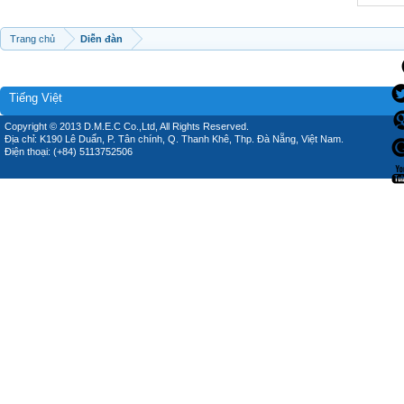
Trang chủ
Diễn đàn
Tiếng Việt
Copyright © 2013 D.M.E.C Co.,Ltd, All Rights Reserved.
Địa chỉ: K190 Lê Duẩn, P. Tân chính, Q. Thanh Khê, Thp. Đà Nẵng, Việt Nam.
Điện thoại: (+84) 5113752506