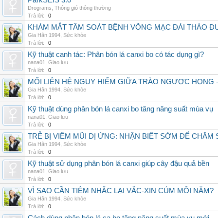
ParkSEIS 3.0
Drograms
,
Thông gió thông thường
Trả lời:
0
KHÁM MẮT TẦM SOÁT BỆNH VÕNG MẠC ĐÁI THÁO ĐƯ
Gia Hân 1994
,
Sức khỏe
Trả lời:
0
Kỹ thuật canh tác: Phân bón lá canxi bo có tác dụng gì?
nana01
,
Giao lưu
Trả lời:
0
MỐI LIÊN HỆ NGUY HIỂM GIỮA TRÀO NGƯỢC HỌNG 
Gia Hân 1994
,
Sức khỏe
Trả lời:
0
Kỹ thuật dùng phân bón lá canxi bo tăng năng suất mùa vụ
nana01
,
Giao lưu
Trả lời:
0
TRẺ BỊ VIÊM MŨI DỊ ỨNG: NHẬN BIẾT SỚM ĐỂ CHĂ
Gia Hân 1994
,
Sức khỏe
Trả lời:
0
Kỹ thuật sử dụng phân bón lá canxi giúp cây đậu quả bền
nana01
,
Giao lưu
Trả lời:
0
VÌ SAO CẦN TIÊM NHẮC LẠI VẮC-XIN CÚM MỖI NĂM?
Gia Hân 1994
,
Sức khỏe
Trả lời:
0