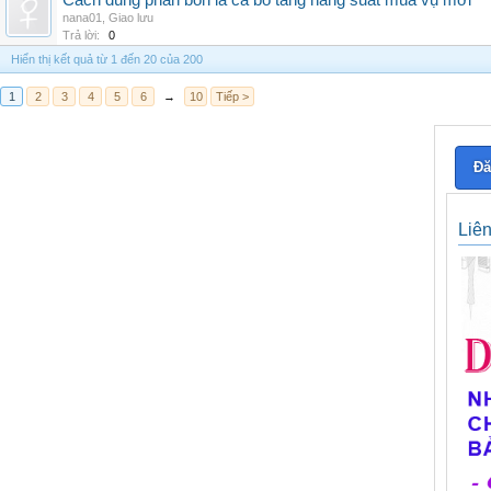
Cách dùng phân bón lá ca bo tăng năng suất mùa vụ mới
nana01
,
Giao lưu
Trả lời:
0
Hiển thị kết quả từ 1 đến 20 của 200
1
2
3
4
5
6
→
10
Tiếp >
Đă
Liê