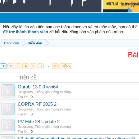
Nếu đây là lần đầu tiên bạn ghé thăm dmec.vn và có thắc mắc, bạn có th
để trở thành thành viên
để bắt đầu đăng bán sản phẩm của mình.
Trang chủ
Diễn đàn
Bài
1
2
3
4
5
6
→
10
Tiếp >
TIÊU ĐỀ
Gurobi 13.0.0 win64
Drograms
,
Thông gió thông thường
Trả lời:
0
COPRA RF 2025 2
Drograms
,
Thông gió thông thường
Trả lời:
0
PV Elite 28 Update 2
Drograms
,
Thông gió thông thường
Trả lời:
0