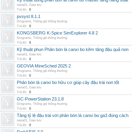
Kỹ thuật dùng phân bón lá canxi bo master tăng năng suất
nana01
,
Giao lưu
Trả lời:
0
pvsyst 8.1.1
Drograms
,
Thông gió thông thường
Trả lời:
0
KONGSBERG K-Spice SimExplorer 4.8 2
Drograms
,
Thông gió thông thường
Trả lời:
0
Kỹ thuật phun Phân bón lá canxi bo kẽm tăng đậu quả non
nana01
,
Giao lưu
Trả lời:
0
GEOVIA MineSched 2025 2
Drograms
,
Thông gió thông thường
Trả lời:
0
Phân bón lá canxi bo hữu cơ giúp cây đậu trái non tốt
nana01
,
Giao lưu
Trả lời:
0
GC-PowerStation 23.1.8
Drograms
,
Thông gió thông thường
Trả lời:
0
Tăng tỷ lệ đậu trái với phân bón lá canxi bo ga3 đúng cách
nana01
,
Giao lưu
Trả lời:
0