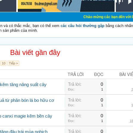
Chào mừng các bạn đến với Diễn đàn Cơ Điệ
vn và có thắc mắc, bạn có thể xem
các câu hỏi thường gặp
bằng cách nhấn 
n sản phẩm của mình.
Bài viết gần đây
10
Tiếp >
TRẢ LỜI
ĐỌC
BÀI VI
Trả lời:
0
 kẽm tăng năng suất cây
Đọc:
1
2
Trả lời:
0
uả từ phân bón lá bo hữu cơ
Đọc:
1
9
Trả lời:
0
bo canxi magie kẽm bền cây
Đọc:
1
16
Trả lời:
0
tăng đậu trái mùa nghịch