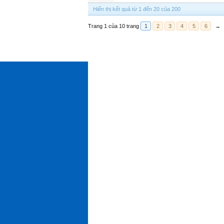
Hiển thị kết quả từ 1 đến 20 của 200
Trang 1 của 10 trang
1
2
3
4
5
6
→