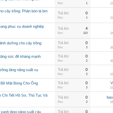
Đọc:
1
23
cho cây trồng: Phân bón lá bm
Trả lời:
0
Đọc:
1
31
 sang phục vụ doanh nghiệp
Trả lời:
4
Đọc:
113
34
Trả lời:
0
 dinh dưỡng cho cây trồng
Đọc:
2
38
Trả lời:
0
g tăng sức đề kháng mạnh
Đọc:
2
46
Trả lời:
0
trồng tăng năng suất vụ
Đọc:
2
53
Trả lời:
0
V
g Bề Mặt Bóng Cho Ống
Đọc:
2
53
 Chi Tiết Hồ Sơ, Thủ Tục Và
Trả lời:
0
bao
Đọc:
2
58
Trả lời:
0
o xanh tăng năng suất cây