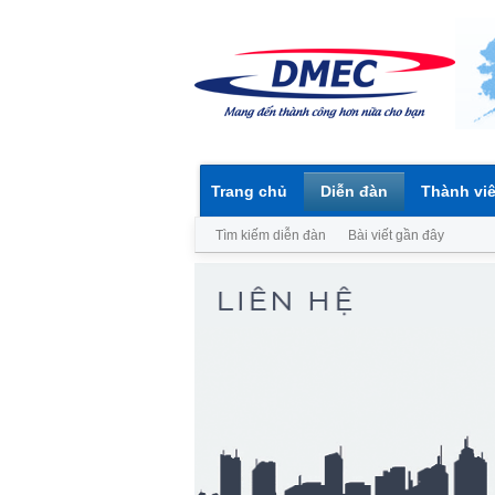
Trang chủ
Diễn đàn
Thành vi
Tìm kiếm diễn đàn
Bài viết gần đây