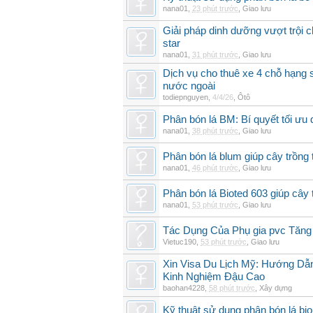
nana01
,
23 phút trước
,
Giao lưu
Giải pháp dinh dưỡng vượt trội 
star
nana01
,
31 phút trước
,
Giao lưu
Dịch vụ cho thuê xe 4 chỗ hạng
nước ngoài
todiepnguyen
,
4/4/26
,
Ôtô
Phân bón lá BM: Bí quyết tối ưu
nana01
,
38 phút trước
,
Giao lưu
Phân bón lá blum giúp cây trồn
nana01
,
46 phút trước
,
Giao lưu
Phân bón lá Bioted 603 giúp cây 
nana01
,
53 phút trước
,
Giao lưu
Tác Dụng Của Phụ gia pvc Tăn
Vietuc190
,
53 phút trước
,
Giao lưu
Xin Visa Du Lịch Mỹ: Hướng Dẫn
Kinh Nghiệm Đậu Cao
baohan4228
,
58 phút trước
,
Xây dựng
Kỹ thuật sử dụng phân bón lá bi