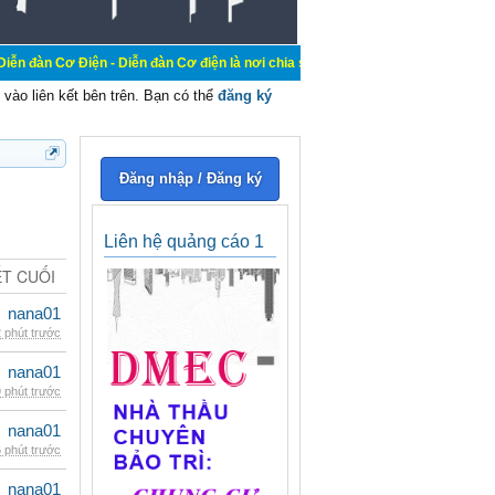
n - Diễn đàn Cơ điện là nơi chia sẽ kiến thức kinh nghiệm trong lãnh vực cơ đi
vào liên kết bên trên. Bạn có thể
đăng ký
Đăng nhập / Đăng ký
Liên hệ quảng cáo 1
ẾT CUỐI
nana01
 phút trước
nana01
 phút trước
nana01
 phút trước
nana01