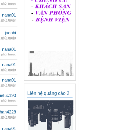
 phút trước
nana01
 phút trước
jacobi
 phút trước
nana01
 phút trước
nana01
 phút trước
nana01
 phút trước
Liên hệ quảng cáo 2
ietuc190
 phút trước
han4228
 phút trước
nana01