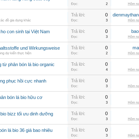
Đọc:
2
Hôm na
Trả lời:
0
dienmaythan
ác đồ gia dụng khác
Đọc:
3
Hôm na
Trả lời:
0
bao
ho con sinh tại Việt Nam
Đọc:
3
Hôm na
Trả lời:
0
ma
nhaltsstoffe und Wirkungsweise
ng dự kiến thực hiện
Đọc:
2
Hôm na
Trả lời:
0
g từ phân bón lá bio organic
Đọc:
4
Hôm na
Trả lời:
0
rồng phục hồi cực nhanh
Đọc:
3
Hôm na
Trả lời:
0
ân bón lá bio hữu cơ
Đọc:
3
Hôm na
Trả lời:
0
io bizz tối ưu dinh dưỡng
Đọc:
3
Hôm na
Trả lời:
0
ón lá bio 36 giá bao nhiêu
Đọc:
3
Hôm na