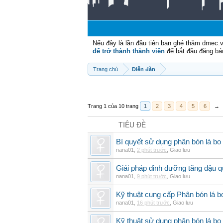
Nếu đây là lần đầu tiên bạn ghé thăm dmec.
để trở thành thành viên
để bắt đầu đăng bá
Trang chủ
Diễn đàn
Trang 1 của 10 trang
1
2
3
4
5
6
→
TIÊU ĐỀ
Bí quyết sử dụng phân bón lá bo
nana01
,
2 phút trước
,
Giao lưu
Giải pháp dinh dưỡng tăng đậu q
nana01
,
9 phút trước
,
Giao lưu
Kỹ thuật cung cấp Phân bón lá 
nana01
,
16 phút trước
,
Giao lưu
Kỹ thuật sử dụng phân bón lá bo 