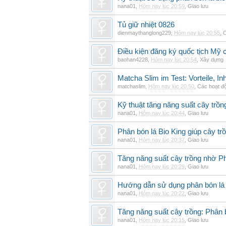
nana01
,
Hôm nay lúc 20:59
,
Giao lưu
Tủ giữ nhiệt 0826
dienmaythanglong229
,
Hôm nay lúc 20:55
,
C
Điều kiện đăng ký quốc tịch Mỹ c
baohan4228
,
Hôm nay lúc 20:54
,
Xây dựng
Matcha Slim im Test: Vorteile, I
matchaslim
,
Hôm nay lúc 20:50
,
Các hoạt độ
Kỹ thuật tăng năng suất cây trồn
nana01
,
Hôm nay lúc 20:44
,
Giao lưu
Phân bón lá Bio King giúp cây t
nana01
,
Hôm nay lúc 20:37
,
Giao lưu
Tăng năng suất cây trồng nhờ Ph
nana01
,
Hôm nay lúc 20:29
,
Giao lưu
Hướng dẫn sử dụng phân bón lá b
nana01
,
Hôm nay lúc 20:22
,
Giao lưu
Tăng năng suất cây trồng: Phân b
nana01
,
Hôm nay lúc 20:15
,
Giao lưu