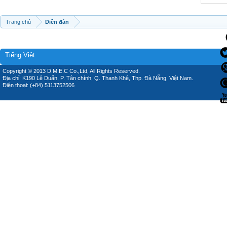
Trang chủ
Diễn đàn
Tiếng Việt
Copyright © 2013 D.M.E.C Co.,Ltd, All Rights Reserved.
Địa chỉ: K190 Lê Duẩn, P. Tân chính, Q. Thanh Khê, Thp. Đà Nẵng, Việt Nam.
Điện thoại: (+84) 5113752506