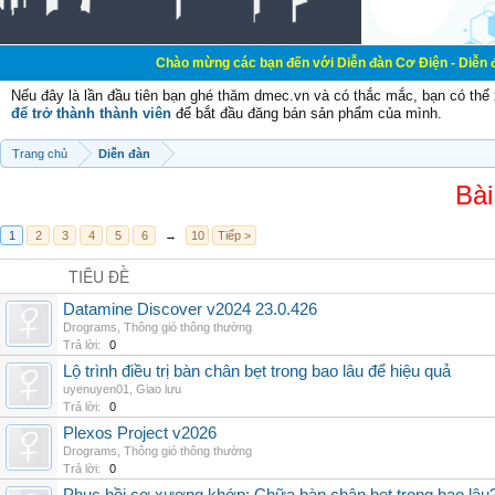
Chào mừng các bạn đến với Diễn đàn Cơ Điện - Diễn đàn Cơ điện là
Nếu đây là lần đầu tiên bạn ghé thăm dmec.vn và có thắc mắc, bạn có th
để trở thành thành viên
để bắt đầu đăng bán sản phẩm của mình.
Trang chủ
Diễn đàn
Bài
1
2
3
4
5
6
→
10
Tiếp >
TIÊU ĐỀ
Datamine Discover v2024 23.0.426
Drograms
,
Thông gió thông thường
Trả lời:
0
Lộ trình điều trị bàn chân bẹt trong bao lâu để hiệu quả
uyenuyen01
,
Giao lưu
Trả lời:
0
Plexos Project v2026
Drograms
,
Thông gió thông thường
Trả lời:
0