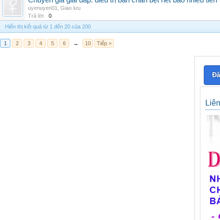
Chuyên gia giải đáp: điều trị bàn chân bẹt hết bao nhiêu tiền
uyenuyen01
,
Giao lưu
Trả lời:
0
Hiển thị kết quả từ 1 đến 20 của 200
1
2
3
4
5
6
→
10
Tiếp >
Đă
Liê