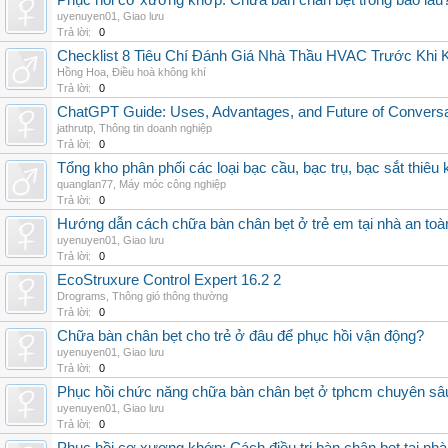
Phục hồi cơ xương khớp: Chữa bàn chân bẹt trong bao lâu
uyenuyen01
,
Giao lưu
Trả lời:
0
Checklist 8 Tiêu Chí Đánh Giá Nhà Thầu HVAC Trước Khi
Hồng Hoa
,
Điều hoà không khí
Trả lời:
0
ChatGPT Guide: Uses, Advantages, and Future of Conversat
jathrutp
,
Thông tin doanh nghiệp
Trả lời:
0
Tổng kho phân phối các loại bạc cầu, bạc trụ, bạc sắt thiêu k
quanglan77
,
Máy móc công nghiệp
Trả lời:
0
Hướng dẫn cách chữa bàn chân bẹt ở trẻ em tại nhà an toà
uyenuyen01
,
Giao lưu
Trả lời:
0
EcoStruxure Control Expert 16.2 2
Drograms
,
Thông gió thông thường
Trả lời:
0
Chữa bàn chân bẹt cho trẻ ở đâu để phục hồi vận động?
uyenuyen01
,
Giao lưu
Trả lời:
0
Phục hồi chức năng chữa bàn chân bẹt ở tphcm chuyên sâ
uyenuyen01
,
Giao lưu
Trả lời:
0