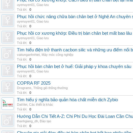
Phục hồi cơ xương khớp: Cách điều trị bàn chân bẹt tại nhà
uyenuyen01
,
Giao lưu
Trả lời:
0
Phục hồi chức năng chữa bàn chân bẹt ở Nghệ An chuyên 
uyenuyen01
,
Giao lưu
Trả lời:
0
Phục hồi cơ xương khớp: Điều trị bàn chân bẹt mất bao lâu
uyenuyen01
,
Giao lưu
Trả lời:
0
Tìm hiểu điện trở thanh cacbon silic và những ưu điểm nổi b
vattunganhnhiet
,
Máy móc công nghiệp
Trả lời:
0
Phục hồi bàn chân bẹt ở huế: Giải pháp y khoa chuyên sâu
uyenuyen01
,
Giao lưu
Trả lời:
0
COPRA RF 2025
Drograms
,
Thông gió thông thường
Trả lời:
0
Tìm hiểu ý nghĩa bảo quản hóa chất miễn dịch Zybio
DatViet
,
Các thiết bị khác
Trả lời:
0
Hướng Dẫn Chi Tiết A-Z: Chi Phí Du Học Đài Loan Cần Ch
thanhgiang_dh
,
Đào tạo
Trả lời:
0