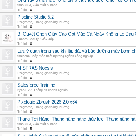
Ống Tuy ô thủy lực, Ống tuy ô thủy lực đức, Ống Tuy Ô Th
thao3453
,
Các thiết bị khác
Trả lời:
0
Pipeline Studio 5.2
Drograms
,
Thông gió thông thường
Trả lời:
0
Bí Quyết Chọn Giày Cao Gót Mặc Cả Ngày Không Lo Đau
Lunera Beauty
,
Giày dép
Trả lời:
0
Lưu ý quan trọng sau khi lắp đặt và bảo dưỡng máy bơm ch
thaihoan
,
Máy móc thiết bị trong ngành công nghiệp
Trả lời:
0
MISTRAS Noesis
Drograms
,
Thông gió thông thường
Trả lời:
0
Salesforce Training
riyaa1122
,
Thông tin doanh nghiệp
Trả lời:
0
Pixologic Zbrush 2026.2.0 x64
Drograms
,
Thông gió thông thường
Trả lời:
0
Thang Tời Hàng, Thang nâng hàng thủy lực, Thang nâng hà
thao3453
,
Các thiết bị khác
Trả lời:
5