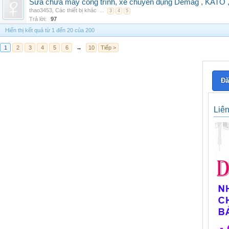
Sửa chữa máy công trình, xe chuyên dụng Demag , KAT
thao3453
,
Các thiết bị khác
...
3
4
5
Trả lời:
97
Hiển thị kết quả từ 1 đến 20 của 200
1
2
3
4
5
6
→
10
Tiếp >
Đă
Liê