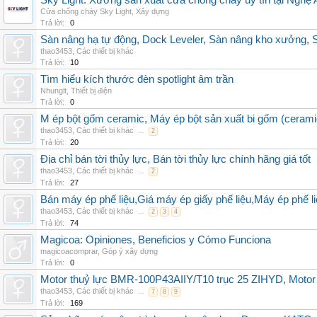
Sky Light: Xưởng sản xuất cửa chống cháy uy tín tại Nghệ 
Cửa chống cháy Sky Light
,
Xây dựng
Trả lời:
0
Sàn nâng hạ tự động, Dock Leveler, Sàn nâng kho xưởng, S
thao3453
,
Các thiết bị khác
Trả lời:
10
Tìm hiểu kích thước đèn spotlight âm trần
Nhunglt
,
Thiết bị điện
Trả lời:
0
M ép bột gốm ceramic, Máy ép bột sản xuất bi gốm (cerami
thao3453
,
Các thiết bị khác
...
2
Trả lời:
20
Địa chỉ bán tời thủy lực, Bán tời thủy lực chính hãng giá tốt
thao3453
,
Các thiết bị khác
...
2
Trả lời:
27
Bán máy ép phế liệu,Giá máy ép giấy phế liệu,Máy ép phế li
thao3453
,
Các thiết bị khác
...
2
3
4
Trả lời:
74
Magicoa: Opiniones, Beneficios y Cómo Funciona
magicoacomprar
,
Góp ý xây dựng
Trả lời:
0
Motor thuỷ lực BMR-100P43AIIY/T10 trục 25 ZIHYD, Motor
thao3453
,
Các thiết bị khác
...
7
8
9
Trả lời:
169