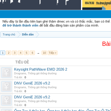
Chào m
Nếu đây là lần đầu tiên bạn ghé thăm dmec.vn và có thắc mắc, bạn có th
để trở thành thành viên
để bắt đầu đăng bán sản phẩm của mình.
Trang chủ
Diễn đàn
Bài
1
2
3
4
5
6
→
10
Tiếp >
TIÊU ĐỀ
Keysight PathWave EMD 2026 2
Drograms
,
Thông gió thông thường
Trả lời:
0
DNV GeniE 2026 v9.2
Drograms
,
Thông gió thông thường
Trả lời:
0
DNV GeniE 2026 v9.2
Drograms
,
Thông gió thông thường
Trả lời:
0