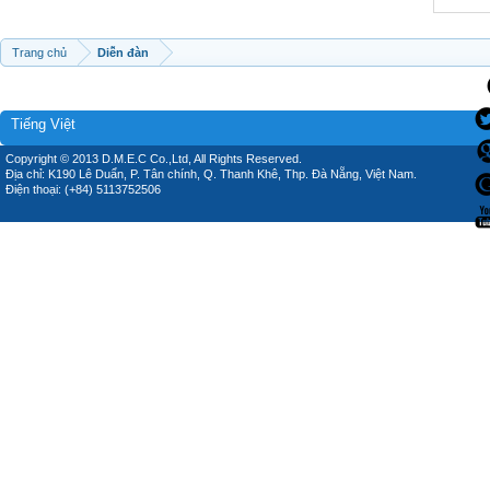
Trang chủ
Diễn đàn
Tiếng Việt
Copyright © 2013 D.M.E.C Co.,Ltd, All Rights Reserved.
Địa chỉ: K190 Lê Duẩn, P. Tân chính, Q. Thanh Khê, Thp. Đà Nẵng, Việt Nam.
Điện thoại: (+84) 5113752506