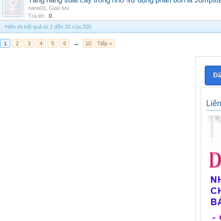
Tăng năng suất cây trồng nhờ sử dụng phân bón lá Jumpsta
nana01
,
Giao lưu
Trả lời:
0
Hiển thị kết quả từ 1 đến 20 của 200
1
2
3
4
5
6
→
10
Tiếp >
Đă
Liê