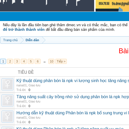
Nếu đây là lần đầu tiên bạn ghé thăm dmec.vn và có thắc mắc, bạn có th
để trở thành thành viên
để bắt đầu đăng bán sản phẩm của mình.
Trang chủ
Diễn đàn
Bài
1
2
3
4
5
6
→
10
Tiếp >
TIÊU ĐỀ
Kỹ thuật dùng phân bón lá npk vi lượng sinh học tăng năng 
nana01
,
Giao lưu
Trả lời:
0
Tăng năng suất cây trồng nhờ sử dụng phân bón lá npk hợp 
nana01
,
Giao lưu
Trả lời:
0
Hướng dẫn kỹ thuật dùng Phân bón lá npk bổ sung trung vi
nana01
,
Giao lưu
Trả lời:
0