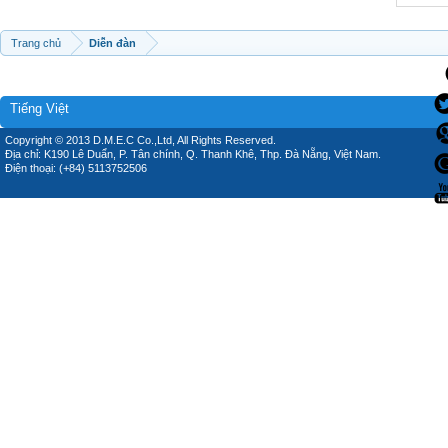
Trang chủ
Diễn đàn
Tiếng Việt
Copyright © 2013 D.M.E.C Co.,Ltd, All Rights Reserved.
Địa chỉ: K190 Lê Duẩn, P. Tân chính, Q. Thanh Khê, Thp. Đà Nẵng, Việt Nam.
Điện thoại: (+84) 5113752506