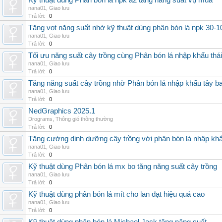
Kỹ thuật dùng Phân bón lá npk a2 tăng năng suất vụ mùa
nana01
,
Giao lưu
Trả lời:
0
Tăng vọt năng suất nhờ kỹ thuật dùng phân bón lá npk 30-1
nana01
,
Giao lưu
Trả lời:
0
Tối ưu năng suất cây trồng cùng Phân bón lá nhập khẩu thái
nana01
,
Giao lưu
Trả lời:
0
Tăng năng suất cây trồng nhờ Phân bón lá nhập khẩu tây b
nana01
,
Giao lưu
Trả lời:
0
NedGraphics 2025.1
Drograms
,
Thông gió thông thường
Trả lời:
0
Tăng cường dinh dưỡng cây trồng với phân bón lá nhập kh
nana01
,
Giao lưu
Trả lời:
0
Kỹ thuật dùng Phân bón lá mx bo tăng năng suất cây trồng
nana01
,
Giao lưu
Trả lời:
0
Kỹ thuật dùng phân bón lá mít cho lan đạt hiệu quả cao
nana01
,
Giao lưu
Trả lời:
0