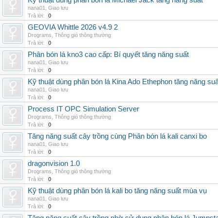
Kỹ thuật dùng phân bón lá Michael Jack tăng năng suất
nana01
,
Giao lưu
Trả lời:
0
GEOVIA Whittle 2026 v4.9 2
Drograms
,
Thông gió thông thường
Trả lời:
0
Phân bón lá kno3 cao cấp: Bí quyết tăng năng suất
nana01
,
Giao lưu
Trả lời:
0
Kỹ thuật dùng phân bón lá Kina Ado Ethephon tăng năng suấ
nana01
,
Giao lưu
Trả lời:
0
Process IT OPC Simulation Server
Drograms
,
Thông gió thông thường
Trả lời:
0
Tăng năng suất cây trồng cùng Phân bón lá kali canxi bo
nana01
,
Giao lưu
Trả lời:
0
dragonvision 1.0
Drograms
,
Thông gió thông thường
Trả lời:
0
Kỹ thuật dùng phân bón lá kali bo tăng năng suất mùa vụ
nana01
,
Giao lưu
Trả lời:
0