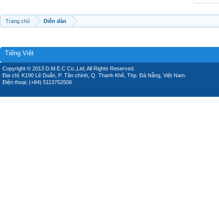
Trang chủ
Diễn đàn
Tiếng Việt
Copyright © 2013 D.M.E.C Co.,Ltd, All Rights Reserved.
Địa chỉ: K190 Lê Duẩn, P. Tân chính, Q. Thanh Khê, Thp. Đà Nẵng, Việt Nam.
Điện thoại: (+84) 5113752506