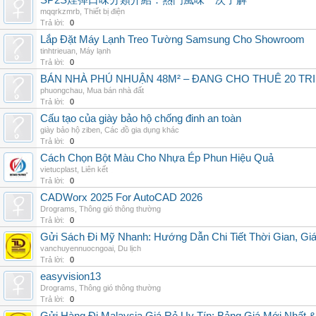
SP2S煙彈口味分類介紹：熱門風味一次了解
mqqrkzmrb
,
Thiết bị điện
Trả lời:
0
Lắp Đặt Máy Lạnh Treo Tường Samsung Cho Showroom
tinhtrieuan
,
Máy lạnh
Trả lời:
0
BÁN NHÀ PHÚ NHUẬN 48M² – ĐANG CHO THUÊ 20 TRIỆ
phuongchau
,
Mua bán nhà đất
Trả lời:
0
Cấu tạo của giày bảo hộ chống đinh an toàn
giày bảo hộ ziben
,
Các đồ gia dụng khác
Trả lời:
0
Cách Chọn Bột Màu Cho Nhựa Ép Phun Hiệu Quả
vietucplast
,
Liên kết
Trả lời:
0
CADWorx 2025 For AutoCAD 2026
Drograms
,
Thông gió thông thường
Trả lời:
0
Gửi Sách Đi Mỹ Nhanh: Hướng Dẫn Chi Tiết Thời Gian, G
vanchuyennuocngoai
,
Du lịch
Trả lời:
0
easyvision13
Drograms
,
Thông gió thông thường
Trả lời:
0