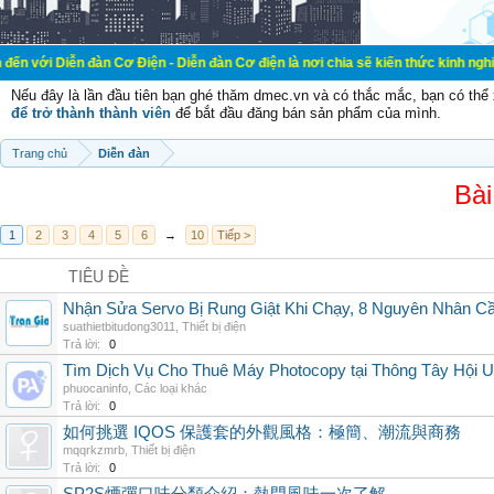
đàn Cơ Điện - Diễn đàn Cơ điện là nơi chia sẽ kiến thức kinh nghiệm trong lãn
Nếu đây là lần đầu tiên bạn ghé thăm dmec.vn và có thắc mắc, bạn có th
để trở thành thành viên
để bắt đầu đăng bán sản phẩm của mình.
Trang chủ
Diễn đàn
Bài
1
2
3
4
5
6
→
10
Tiếp >
TIÊU ĐỀ
Nhận Sửa Servo Bị Rung Giật Khi Chạy, 8 Nguyên Nhân C
suathietbitudong3011
,
Thiết bị điện
Trả lời:
0
Tìm Dịch Vụ Cho Thuê Máy Photocopy tại Thông Tây Hội U
phuocaninfo
,
Các loại khác
Trả lời:
0
如何挑選 IQOS 保護套的外觀風格：極簡、潮流與商務
mqqrkzmrb
,
Thiết bị điện
Trả lời:
0