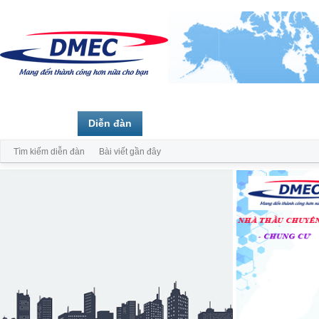
Trang chủ
Diễn đàn
Thành viên
Tìm kiếm diễn đàn
Bài viết gần đây