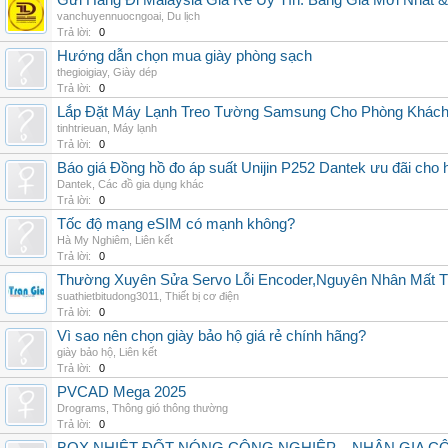
Gửi Hàng Đi Malaysia Giá Rẻ Uy Tín: Bảng Giá Mới Nhất 
vanchuyennuocngoai
,
Du lịch
Trả lời:
0
Hướng dẫn chọn mua giày phòng sạch
thegioigiay
,
Giày dép
Trả lời:
0
Lắp Đặt Máy Lạnh Treo Tường Samsung Cho Phòng Khác
tinhtrieuan
,
Máy lạnh
Trả lời:
0
Báo giá Đồng hồ đo áp suất Unijin P252 Dantek ưu đãi cho h
Dantek
,
Các đồ gia dụng khác
Trả lời:
0
Tốc độ mạng eSIM có mạnh không?
Hà My Nghiêm
,
Liên kết
Trả lời:
0
Thường Xuyên Sửa Servo Lỗi Encoder,Nguyên Nhân Mất T
suathietbitudong3011
,
Thiết bị cơ điện
Trả lời:
0
Vì sao nên chọn giày bảo hộ giá rẻ chính hãng?
giày bảo hộ
,
Liên kết
Trả lời:
0
PVCAD Mega 2025
Drograms
,
Thông gió thông thường
Trả lời:
0