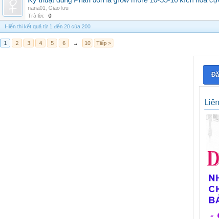
Kỹ thuật dùng Phân bón lá grow more 10-55-10 kích hoa cự
nana01
,
Giao lưu
Trả lời:
0
Hiển thị kết quả từ 1 đến 20 của 200
1
2
3
4
5
6
→
10
Tiếp >
Đă
Liê