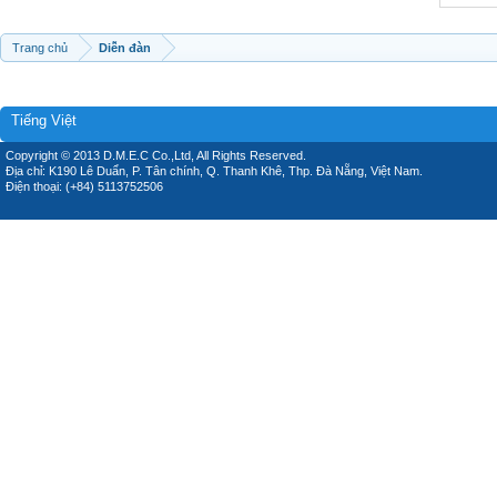
Trang chủ
Diễn đàn
Tiếng Việt
Copyright © 2013 D.M.E.C Co.,Ltd, All Rights Reserved.
Địa chỉ: K190 Lê Duẩn, P. Tân chính, Q. Thanh Khê, Thp. Đà Nẵng, Việt Nam.
Điện thoại: (+84) 5113752506