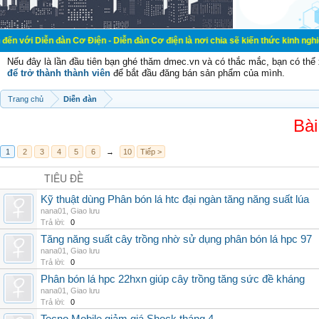
đàn Cơ Điện - Diễn đàn Cơ điện là nơi chia sẽ kiến thức kinh nghiệm trong lãn
Nếu đây là lần đầu tiên bạn ghé thăm dmec.vn và có thắc mắc, bạn có th
để trở thành thành viên
để bắt đầu đăng bán sản phẩm của mình.
Trang chủ
Diễn đàn
Bài
1
2
3
4
5
6
→
10
Tiếp >
TIÊU ĐỀ
Kỹ thuật dùng Phân bón lá htc đại ngàn tăng năng suất lúa
nana01
,
Giao lưu
Trả lời:
0
Tăng năng suất cây trồng nhờ sử dụng phân bón lá hpc 97
nana01
,
Giao lưu
Trả lời:
0
Phân bón lá hpc 22hxn giúp cây trồng tăng sức đề kháng
nana01
,
Giao lưu
Trả lời:
0