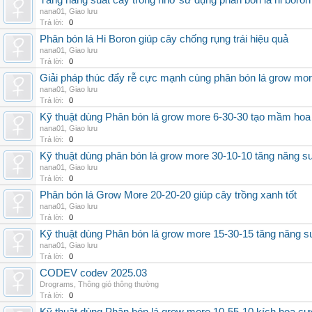
Tăng năng suất cây trồng nhờ sử dụng phân bón lá hi boron
nana01
,
Giao lưu
Trả lời:
0
Phân bón lá Hi Boron giúp cây chống rụng trái hiệu quả
nana01
,
Giao lưu
Trả lời:
0
Giải pháp thúc đẩy rễ cực mạnh cùng phân bón lá grow mo
nana01
,
Giao lưu
Trả lời:
0
Kỹ thuật dùng Phân bón lá grow more 6-30-30 tạo mầm hoa
nana01
,
Giao lưu
Trả lời:
0
Kỹ thuật dùng phân bón lá grow more 30-10-10 tăng năng s
nana01
,
Giao lưu
Trả lời:
0
Phân bón lá Grow More 20-20-20 giúp cây trồng xanh tốt
nana01
,
Giao lưu
Trả lời:
0
Kỹ thuật dùng Phân bón lá grow more 15-30-15 tăng năng s
nana01
,
Giao lưu
Trả lời:
0
CODEV codev 2025.03
Drograms
,
Thông gió thông thường
Trả lời:
0