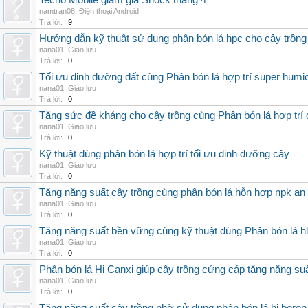
Tecno Mobile giảm giá Shock tháng 4
namtran08
,
Điện thoại Android
Trả lời:
9
Hướng dẫn kỹ thuật sử dụng phân bón lá hpc cho cây trồng
nana01
,
Giao lưu
Trả lời:
0
Tối ưu dinh dưỡng đất cùng Phân bón lá hợp trí super humi
nana01
,
Giao lưu
Trả lời:
0
Tăng sức đề kháng cho cây trồng cùng Phân bón lá hợp trí 
nana01
,
Giao lưu
Trả lời:
0
Kỹ thuật dùng phân bón lá hợp trí tối ưu dinh dưỡng cây
nana01
,
Giao lưu
Trả lời:
0
Tăng năng suất cây trồng cùng phân bón lá hỗn hợp npk an
nana01
,
Giao lưu
Trả lời:
0
Tăng năng suất bền vững cùng kỹ thuật dùng Phân bón lá h
nana01
,
Giao lưu
Trả lời:
0
Phân bón lá Hi Canxi giúp cây trồng cứng cáp tăng năng su
nana01
,
Giao lưu
Trả lời:
0