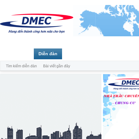
Trang chủ
Diễn đàn
Thành viên
Tìm kiếm diễn đàn
Bài viết gần đây