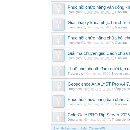
Phục hồi chức năng vận động khi
uyenuyen01
,
Hôm nay lúc 18:22
,
Giao lưu
Giải pháp y khoa phục hồi chức n
uyenuyen01
,
Hôm nay lúc 18:15
,
Giao lưu
Phục hồi chức năng chữa hội ch
uyenuyen01
,
Hôm nay lúc 18:07
,
Giao lưu
Giải mã chuyên gia: Cách chữa 
uyenuyen01
,
Hôm nay lúc 18:00
,
Giao lưu
Thuê photobooth đám cưới tạo dấ
Truong ca
,
Hôm nay lúc 18:00
,
Hướng dẫn t
Geoscience ANALYST Pro v.4.7.
Drograms
,
Hôm nay lúc 17:56
,
Thông gió t
Phục hồi chức năng bàn chân: Cá
uyenuyen01
,
Hôm nay lúc 17:53
,
Giao lưu
ColorGate PRO Rip Server 2025
Drograms
,
Hôm nay lúc 17:47
,
Thông gió t
Hiển thị kết quả từ 1 đến 20 của 200