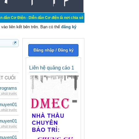
 Diễn đàn Cơ điện là nơi chia sẽ kiến thức kinh nghiệm trong lãnh vực cơ điện
vào liên kết bên trên. Bạn có thể
đăng ký
Đăng nhập / Đăng ký
Liên hệ quảng cáo 1
ẾT CUỐI
rograms
 phút trước
nuyen01
 phút trước
nuyen01
 phút trước
nuyen01