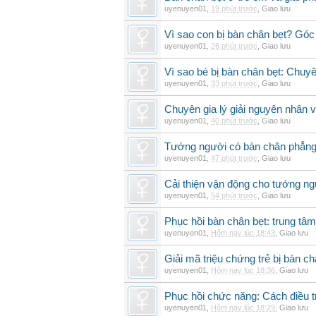
uyenuyen01
,
19 phút trước
,
Giao lưu
Vì sao con bị bàn chân bẹt? Góc
uyenuyen01
,
26 phút trước
,
Giao lưu
Vì sao bé bị bàn chân bẹt: Chuyên 
uyenuyen01
,
33 phút trước
,
Giao lưu
Chuyên gia lý giải nguyên nhân v
uyenuyen01
,
40 phút trước
,
Giao lưu
Tướng người có bàn chân phẳng
uyenuyen01
,
47 phút trước
,
Giao lưu
Cải thiện vận động cho tướng ng
uyenuyen01
,
54 phút trước
,
Giao lưu
Phục hồi bàn chân bẹt: trung tâ
uyenuyen01
,
Hôm nay lúc 18:43
,
Giao lưu
Giải mã triệu chứng trẻ bị bàn c
uyenuyen01
,
Hôm nay lúc 18:36
,
Giao lưu
Phục hồi chức năng: Cách điều trị
uyenuyen01
,
Hôm nay lúc 18:29
,
Giao lưu