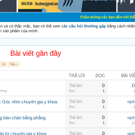
Chào mừng các bạn đến với Diễn đàn Cơ Điện -
vn và có thắc mắc, bạn có thể xem
các câu hỏi thường gặp
bằng cách nhấn 
n sản phẩm của mình.
Bài viết gần đây
10
Tiếp >
TRẢ LỜI
ĐỌC
BÀI VI
Trả lời:
0
D
hường
Đọc:
1
2
Trả lời:
0
uye
 Góc nhìn chuyên gia y khoa
Đọc:
1
5
Trả lời:
0
uye
g bàn chân bằng phẳng
Đọc:
1
12
Trả lời:
0
uye
áp từ chuyên gia y khoa