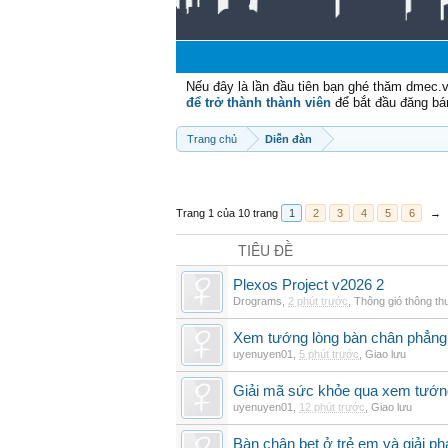
Nếu đây là lần đầu tiên bạn ghé thăm dmec.
để trở thành thành viên
để bắt đầu đăng bá
Trang chủ
Diễn đàn
Trang 1 của 10 trang
1
2
3
4
5
6
→
TIÊU ĐỀ
Plexos Project v2026 2
Drograms
,
2 phút trước
,
Thông gió thông t
Xem tướng lòng bàn chân phẳng:
uyenuyen01
,
5 phút trước
,
Giao lưu
Giải mã sức khỏe qua xem tướn
uyenuyen01
,
12 phút trước
,
Giao lưu
Bàn chân bẹt ở trẻ em và giải ph