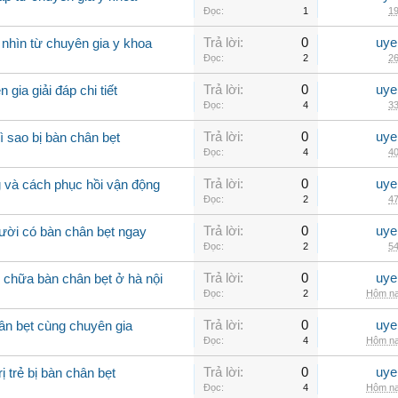
Đọc:
1
19
Trả lời:
0
uye
 nhìn từ chuyên gia y khoa
Đọc:
2
26
Trả lời:
0
uye
gia giải đáp chi tiết
Đọc:
4
33
Trả lời:
0
uye
ì sao bị bàn chân bẹt
Đọc:
4
40
Trả lời:
0
uye
 và cách phục hồi vận động
Đọc:
2
47
Trả lời:
0
uye
ười có bàn chân bẹt ngay
Đọc:
2
54
Trả lời:
0
uye
m chữa bàn chân bẹt ở hà nội
Đọc:
2
Hôm na
Trả lời:
0
uye
hân bẹt cùng chuyên gia
Đọc:
4
Hôm na
Trả lời:
0
uye
 trẻ bị bàn chân bẹt
Đọc:
4
Hôm na