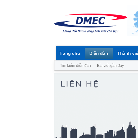
Trang chủ
Diễn đàn
Thành vi
Tìm kiếm diễn đàn
Bài viết gần đây