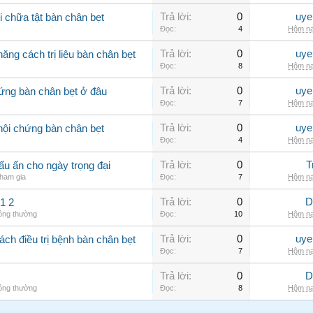
Trả lời:
0
uye
 chữa tật bàn chân bẹt
Đọc:
4
Hôm na
Trả lời:
0
uye
ăng cách trị liệu bàn chân bẹt
Đọc:
8
Hôm na
Trả lời:
0
uye
ứng bàn chân bẹt ở đâu
Đọc:
7
Hôm na
Trả lời:
0
uye
hội chứng bàn chân bẹt
Đọc:
4
Hôm na
Trả lời:
0
T
u ấn cho ngày trọng đại
ham gia
Đọc:
7
Hôm na
Trả lời:
0
D
1 2
hông thường
Đọc:
10
Hôm na
Trả lời:
0
uye
ch điều trị bệnh bàn chân bẹt
Đọc:
7
Hôm na
Trả lời:
0
D
hông thường
Đọc:
8
Hôm na