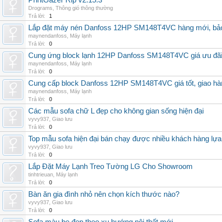
PrintGazer Rip v2.15.3
Drograms
,
Thông gió thông thường
Trả lời:
1
Lắp đặt máy nén Danfoss 12HP SM148T4VC hàng mới, bảo 
maynendanfoss
,
Máy lạnh
Trả lời:
0
Cung ứng block lạnh 12HP Danfoss SM148T4VC giá ưu đãi, 
maynendanfoss
,
Máy lạnh
Trả lời:
0
Cung cấp block Danfoss 12HP SM148T4VC giá tốt, giao hàng
maynendanfoss
,
Máy lạnh
Trả lời:
0
Các mẫu sofa chữ L đẹp cho không gian sống hiện đại
vyvy937
,
Giao lưu
Trả lời:
0
Top mẫu sofa hiện đại bán chạy được nhiều khách hàng lự
vyvy937
,
Giao lưu
Trả lời:
0
Lắp Đặt Máy Lạnh Treo Tường LG Cho Showroom
tinhtrieuan
,
Máy lạnh
Trả lời:
0
Bàn ăn gia đình nhỏ nên chọn kích thước nào?
vyvy937
,
Giao lưu
Trả lời:
0