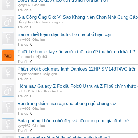
Sofa màu be đẹp theo xu hướng nội thất mới
vyvy937
,
Giao lưu
Trả lời:
0
Gia Công Ống Gió: Vì Sao Không Nên Chọn Nhà Cung Cấp
Hồng Hoa
,
Điều hoà không khí
Trả lời:
0
Bàn ăn tiết kiệm diện tích cho nhà phố hiện đại
vyvy937
,
Giao lưu
Trả lời:
0
Thiết kế homestay sân vườn thế nào để thu hút du khách?
FamInterior
,
Nội thất
Trả lời:
0
Phân phối block máy lạnh Danfoss 12HP SM148T4VC trên t
maynendanfoss
,
Máy lạnh
Trả lời:
0
Hôm nay Galaxy Z Fold8, Fold8 Ultra và Z Flip8 chính thức
hale121102
,
Điện thoại Android
Trả lời:
0
Bàn trang điểm hiện đại cho phòng ngủ chung cư
vyvy937
,
Giao lưu
Trả lời:
0
Sofa phòng khách nhỏ đẹp và tiện dụng cho gia đình trẻ
vyvy937
,
Giao lưu
Trả lời:
0