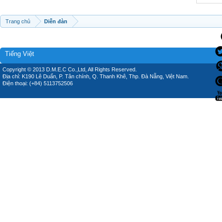
Trang chủ
Diễn đàn
Tiếng Việt
Copyright © 2013 D.M.E.C Co.,Ltd, All Rights Reserved.
Địa chỉ: K190 Lê Duẩn, P. Tân chính, Q. Thanh Khê, Thp. Đà Nẵng, Việt Nam.
Điện thoại: (+84) 5113752506