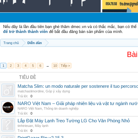
Chào
Nếu đây là lần đầu tiên bạn ghé thăm dmec.vn và có thắc mắc, bạn có th
để trở thành thành viên
để bắt đầu đăng bán sản phẩm của mình.
Trang chủ
Diễn đàn
Bài
1
2
3
4
5
6
→
10
Tiếp >
TIÊU ĐỀ
Matcha Slim: un modo naturale per sostenere il tuo percors
matchaslimordine
,
Góp ý xây dựng
Trả lời:
0
NARO Việt Nam – Giải pháp nhiên liệu và vật tư ngành nư
NARO Việt Nam
,
Thông tin doanh nghiệp
Trả lời:
0
Lắp Đặt Máy Lạnh Treo Tường LG Cho Văn Phòng Nhỏ
tinhtrieuan
,
Máy lạnh
Trả lời:
0