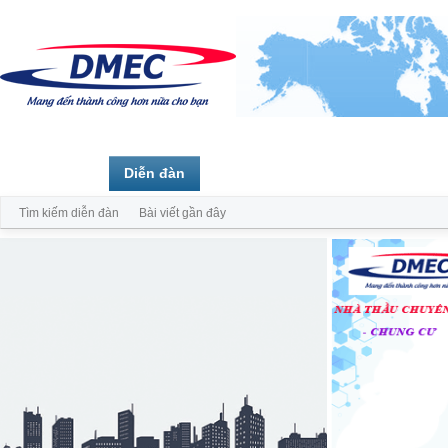
Trang chủ
Diễn đàn
Thành viên
Tìm kiếm diễn đàn
Bài viết gần đây