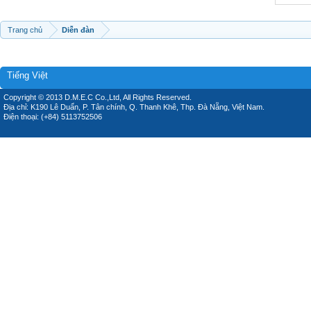
Trang chủ
Diễn đàn
Tiếng Việt
Copyright © 2013 D.M.E.C Co.,Ltd, All Rights Reserved.
Địa chỉ: K190 Lê Duẩn, P. Tân chính, Q. Thanh Khê, Thp. Đà Nẵng, Việt Nam.
Điện thoại: (+84) 5113752506