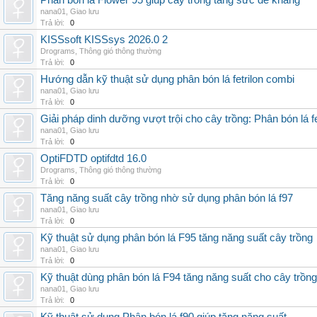
Phân bón lá Flower 95 giúp cây trồng tăng sức đề kháng
nana01
,
Giao lưu
Trả lời:
0
KISSsoft KISSsys 2026.0 2
Drograms
,
Thông gió thông thường
Trả lời:
0
Hướng dẫn kỹ thuật sử dụng phân bón lá fetrilon combi
nana01
,
Giao lưu
Trả lời:
0
Giải pháp dinh dưỡng vượt trội cho cây trồng: Phân bón lá fe
nana01
,
Giao lưu
Trả lời:
0
OptiFDTD optifdtd 16.0
Drograms
,
Thông gió thông thường
Trả lời:
0
Tăng năng suất cây trồng nhờ sử dụng phân bón lá f97
nana01
,
Giao lưu
Trả lời:
0
Kỹ thuật sử dụng phân bón lá F95 tăng năng suất cây trồng
nana01
,
Giao lưu
Trả lời:
0
Kỹ thuật dùng phân bón lá F94 tăng năng suất cho cây trồng
nana01
,
Giao lưu
Trả lời:
0