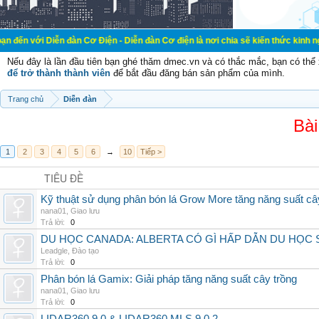
ễn đàn Cơ Điện - Diễn đàn Cơ điện là nơi chia sẽ kiến thức kinh nghiệm trong l
Nếu đây là lần đầu tiên bạn ghé thăm dmec.vn và có thắc mắc, bạn có th
để trở thành thành viên
để bắt đầu đăng bán sản phẩm của mình.
Trang chủ
Diễn đàn
Bài
1
2
3
4
5
6
→
10
Tiếp >
TIÊU ĐỀ
Kỹ thuật sử dụng phân bón lá Grow More tăng năng suất câ
nana01
,
Giao lưu
Trả lời:
0
DU HỌC CANADA: ALBERTA CÓ GÌ HẤP DẪN DU HỌC 
Leadgle
,
Đào tạo
Trả lời:
0
Phân bón lá Gamix: Giải pháp tăng năng suất cây trồng
nana01
,
Giao lưu
Trả lời:
0