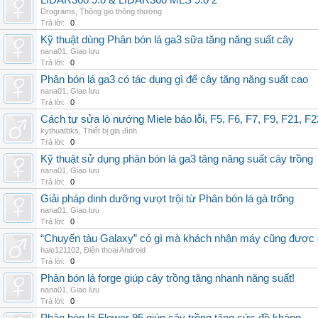
LIDAR360 9.0 & LIDAR360 MLS 9.0 2
Drograms
,
Thông gió thông thường
Trả lời:
0
Kỹ thuật dùng Phân bón lá ga3 sữa tăng năng suất cây
nana01
,
Giao lưu
Trả lời:
0
Phân bón lá ga3 có tác dụng gì để cây tăng năng suất cao
nana01
,
Giao lưu
Trả lời:
0
Cách tự sửa lò nướng Miele báo lỗi, F5, F6, F7, F9, F21, F2
kythuatbks
,
Thiết bị gia đình
Trả lời:
0
Kỹ thuật sử dụng phân bón lá ga3 tăng năng suất cây trồng
nana01
,
Giao lưu
Trả lời:
0
Giải pháp dinh dưỡng vượt trội từ Phân bón lá gà trống
nana01
,
Giao lưu
Trả lời:
0
“Chuyến tàu Galaxy” có gì mà khách nhận máy cũng được đ
hale121102
,
Điện thoại Android
Trả lời:
0
Phân bón lá forge giúp cây trồng tăng nhanh năng suất!
nana01
,
Giao lưu
Trả lời:
0