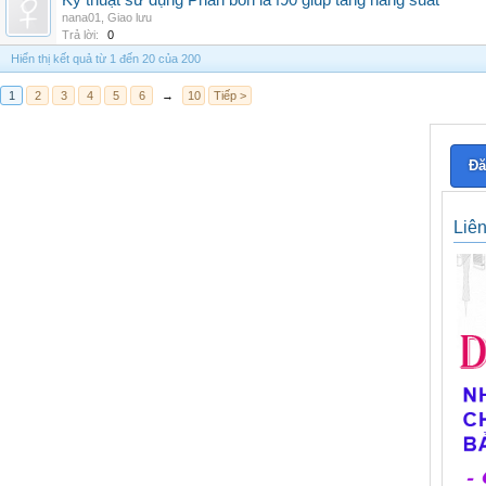
Kỹ thuật sử dụng Phân bón lá f90 giúp tăng năng suất
nana01
,
Giao lưu
Trả lời:
0
Hiển thị kết quả từ 1 đến 20 của 200
1
2
3
4
5
6
→
10
Tiếp >
Đă
Liê