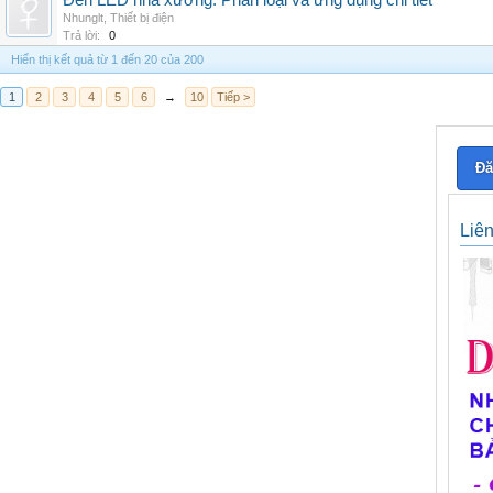
Đèn LED nhà xưởng: Phân loại và ứng dụng chi tiết
Nhunglt
,
Thiết bị điện
Trả lời:
0
Hiển thị kết quả từ 1 đến 20 của 200
1
2
3
4
5
6
→
10
Tiếp >
Đă
Liê