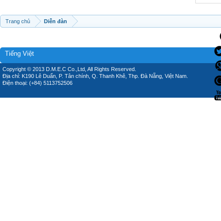
Trang chủ
Diễn đàn
Tiếng Việt
Copyright © 2013 D.M.E.C Co.,Ltd, All Rights Reserved.
Địa chỉ: K190 Lê Duẩn, P. Tân chính, Q. Thanh Khê, Thp. Đà Nẵng, Việt Nam.
Điện thoại: (+84) 5113752506