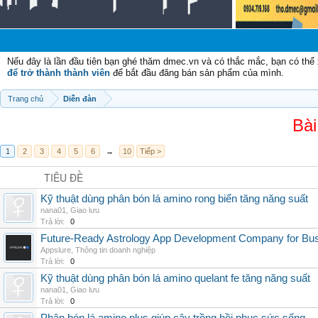
Nếu đây là lần đầu tiên bạn ghé thăm dmec.vn và có thắc mắc, bạn có th
để trở thành thành viên
để bắt đầu đăng bán sản phẩm của mình.
Trang chủ
Diễn đàn
Bài
1
2
3
4
5
6
→
10
Tiếp >
TIÊU ĐỀ
Kỹ thuật dùng phân bón lá amino rong biển tăng năng suất
nana01
,
Giao lưu
Trả lời:
0
Future-Ready Astrology App Development Company for Bu
Appslure
,
Thông tin doanh nghiệp
Trả lời:
0
Kỹ thuật dùng phân bón lá amino quelant fe tăng năng suất
nana01
,
Giao lưu
Trả lời:
0