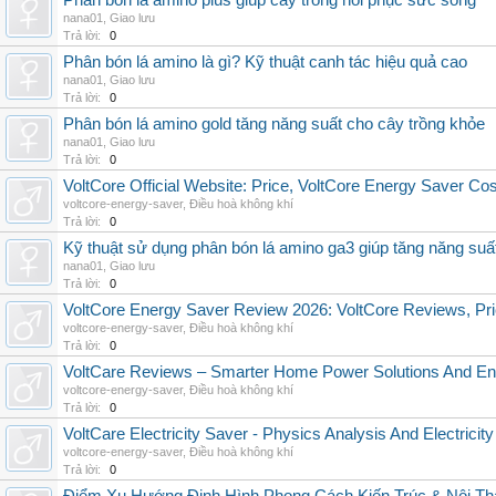
Phân bón lá amino plus giúp cây trồng hồi phục sức sống
nana01
,
Giao lưu
Trả lời:
0
Phân bón lá amino là gì? Kỹ thuật canh tác hiệu quả cao
nana01
,
Giao lưu
Trả lời:
0
Phân bón lá amino gold tăng năng suất cho cây trồng khỏe
nana01
,
Giao lưu
Trả lời:
0
VoltCore Official Website: Price, VoltCore Energy Saver Co
voltcore-energy-saver
,
Điều hoà không khí
Trả lời:
0
Kỹ thuật sử dụng phân bón lá amino ga3 giúp tăng năng suấ
nana01
,
Giao lưu
Trả lời:
0
VoltCore Energy Saver Review 2026: VoltCore Reviews, Pric
voltcore-energy-saver
,
Điều hoà không khí
Trả lời:
0
VoltCare Reviews – Smarter Home Power Solutions And Ene
voltcore-energy-saver
,
Điều hoà không khí
Trả lời:
0
VoltCare Electricity Saver - Physics Analysis And Electrici
voltcore-energy-saver
,
Điều hoà không khí
Trả lời:
0