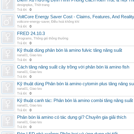
Điểm Xu Hướng Định Hình Phong Cách Kiến Trúc & Nội Thấ
designplus
,
Thời trang
Trả lời:
0
VoltCore Energy Saver Cost - Claims, Features, And Reality
voltcore-energy-saver
,
Điều hoà không khí
Trả lời:
0
FRED 24.10.3
Drograms
,
Thông gió thông thường
Trả lời:
0
Kỹ thuật dùng phân bón lá amino fulvic tăng năng suất
nana01
,
Giao lưu
Trả lời:
0
Cách tăng năng suất cây trồng với phân bón lá amino fish
nana01
,
Giao lưu
Trả lời:
0
Kỹ thuật dùng Phân bón lá amino cytomin plus tăng năng su
nana01
,
Giao lưu
Trả lời:
0
Kỹ thuật canh tác: Phân bón lá amino combi tăng năng suất
nana01
,
Giao lưu
Trả lời:
0
Phân bón lá amino có tác dụng gì? Chuyên gia giải thích
nana01
,
Giao lưu
Trả lời:
0