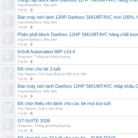
Cung cấp block lạnh Danfoss 12HP SM148T4VC hàng China, g
maynendanfoss
,
Máy lạnh
Trả lời:
0
Bán máy nén lạnh 12HP Danfoss SM148T4VC mới 100%, hà
maynendanfoss
,
Máy lạnh
Trả lời:
0
Phân phối block Danfoss 12HP SM148T4VC hàng chất lượng
maynendanfoss
,
Máy lạnh
Trả lời:
0
InSoft Automation IMP v14.4
Drograms
,
Thông gió thông thường
Trả lời:
0
Đồ chơi cho bé 3 tuổi
Huy Nguyen
,
Các hoạt động dự kiến thực hiện
Trả lời:
0
Bán máy nén lạnh Danfoss 12HP SM148T4VC nhập khẩu China
maynendanfoss
,
Máy lạnh
Trả lời:
0
Đồ chơi thiếu nhi dành cho các bé mọi lứa tuổi
Huy Nguyen
,
Góp ý xây dựng
Trả lời:
0
GT-SUITE 2026
Drograms
,
Thông gió thông thường
Trả lời:
0