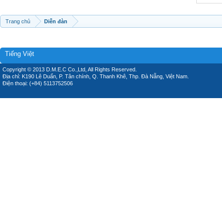
Trang chủ
Diễn đàn
Tiếng Việt
Copyright © 2013 D.M.E.C Co.,Ltd, All Rights Reserved.
Địa chỉ: K190 Lê Duẩn, P. Tân chính, Q. Thanh Khê, Thp. Đà Nẵng, Việt Nam.
Điện thoại: (+84) 5113752506