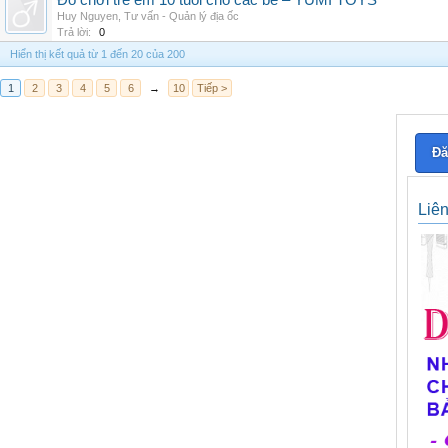
Đồ chơi trẻ em 10 tuổi cho các bé – YUMI TOYS
Huy Nguyen
,
Tư vấn - Quản lý địa ốc
Trả lời:
0
Hiển thị kết quả từ 1 đến 20 của 200
1
2
3
4
5
6
→
10
Tiếp >
Đă
Liê