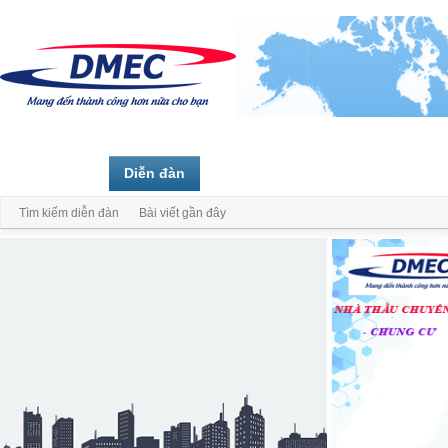
Trang chủ
Diễn đàn
Thành viên
Tìm kiếm diễn đàn
Bài viết gần đây