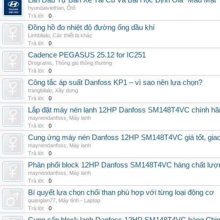
Lần Đầu Tự Bán Xe Tải Cũ Và Bài Học Định Giá "Máu Mặt"
hyundaiviethan
,
Ôtô
Trả lời:
0
Đồng hồ đo nhiệt độ đường ống dầu khí
Linhbilalo
,
Các thiết bị khác
Trả lời:
0
Cadence PEGASUS 25.12 for IC251
Drograms
,
Thông gió thông thường
Trả lời:
0
Công tắc áp suất Danfoss KP1 – vì sao nên lựa chọn?
trangbilalo
,
Xây dựng
Trả lời:
0
Lắp đặt máy nén lạnh 12HP Danfoss SM148T4VC chính hãng, 
maynendanfoss
,
Máy lạnh
Trả lời:
0
Cung ứng máy nén Danfoss 12HP SM148T4VC giá tốt, giao h
maynendanfoss
,
Máy lạnh
Trả lời:
0
Phân phối block 12HP Danfoss SM148T4VC hàng chất lượng,
maynendanfoss
,
Máy lạnh
Trả lời:
0
Bí quyết lựa chọn chổi than phù hợp với từng loại động cơ
quanglan77
,
Máy tính - Laptop
Trả lời:
0