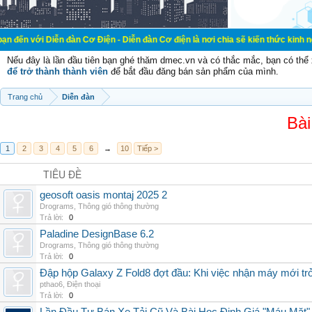
ễn đàn Cơ Điện - Diễn đàn Cơ điện là nơi chia sẽ kiến thức kinh nghiệm trong l
Nếu đây là lần đầu tiên bạn ghé thăm dmec.vn và có thắc mắc, bạn có th
để trở thành thành viên
để bắt đầu đăng bán sản phẩm của mình.
Trang chủ
Diễn đàn
Bài
1
2
3
4
5
6
→
10
Tiếp >
TIÊU ĐỀ
geosoft oasis montaj 2025 2
Drograms
,
Thông gió thông thường
Trả lời:
0
Paladine DesignBase 6.2
Drograms
,
Thông gió thông thường
Trả lời:
0
Đập hộp Galaxy Z Fold8 đợt đầu: Khi việc nhận máy mới tr
pthao6
,
Điện thoại
Trả lời:
0