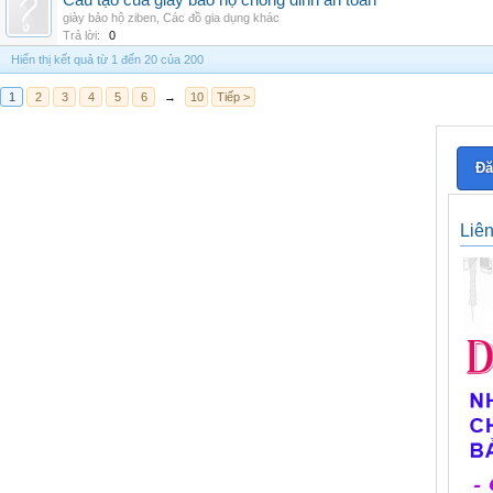
Cấu tạo của giày bảo hộ chống đinh an toàn
giày bảo hộ ziben
,
Các đồ gia dụng khác
Trả lời:
0
Hiển thị kết quả từ 1 đến 20 của 200
1
2
3
4
5
6
→
10
Tiếp >
Đă
Liê