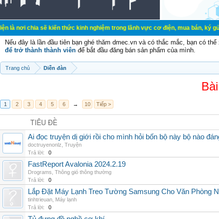
a sẽ kiến thức kinh nghiệm trong lãnh vực cơ điện, mua bán, ký gửi, cho thuê h
Nếu đây là lần đầu tiên bạn ghé thăm dmec.vn và có thắc mắc, bạn có th
để trở thành thành viên
để bắt đầu đăng bán sản phẩm của mình.
Trang chủ
Diễn đàn
Bài
1
2
3
4
5
6
→
10
Tiếp >
TIÊU ĐỀ
Ai đọc truyện dị giới rồi cho mình hỏi bốn bộ này bộ nào đá
doctruyenonlz
,
Truyện
Trả lời:
0
FastReport Avalonia 2024.2.19
Drograms
,
Thông gió thông thường
Trả lời:
0
Lắp Đặt Máy Lạnh Treo Tường Samsung Cho Văn Phòng 
tinhtrieuan
,
Máy lạnh
Trả lời:
0