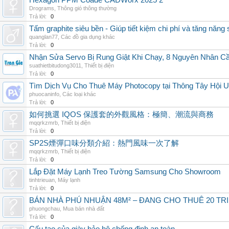
Hexagon PPM Coade CADWorx 2025 2
Drograms
,
Thông gió thông thường
Trả lời:
0
Tấm graphite siêu bền - Giúp tiết kiệm chi phí và tăng năng 
quanglan77
,
Các đồ gia dụng khác
Trả lời:
0
Nhận Sửa Servo Bị Rung Giật Khi Chạy, 8 Nguyên Nhân C
suathietbitudong3011
,
Thiết bị điện
Trả lời:
0
Tìm Dịch Vụ Cho Thuê Máy Photocopy tại Thông Tây Hội U
phuocaninfo
,
Các loại khác
Trả lời:
0
如何挑選 IQOS 保護套的外觀風格：極簡、潮流與商務
mqqrkzmrb
,
Thiết bị điện
Trả lời:
0
SP2S煙彈口味分類介紹：熱門風味一次了解
mqqrkzmrb
,
Thiết bị điện
Trả lời:
0
Lắp Đặt Máy Lạnh Treo Tường Samsung Cho Showroom
tinhtrieuan
,
Máy lạnh
Trả lời:
0
BÁN NHÀ PHÚ NHUẬN 48M² – ĐANG CHO THUÊ 20 TRIỆ
phuongchau
,
Mua bán nhà đất
Trả lời:
0