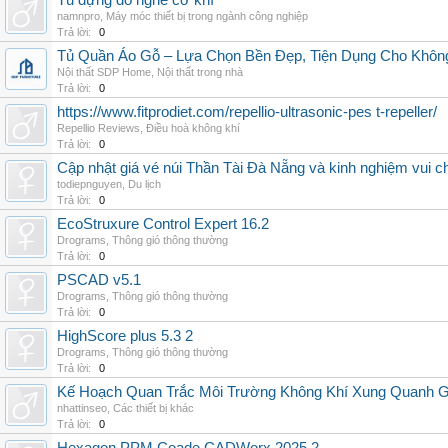
Tủ đựng đồ nghề cơ khí
namnpro
,
Máy móc thiết bị trong ngành công nghiệp
Trả lời:
0
Tủ Quần Áo Gỗ – Lựa Chọn Bền Đẹp, Tiện Dụng Cho Khôn
Nội thất SDP Home
,
Nội thất trong nhà
Trả lời:
0
https://www.fitprodiet.com/repellio-ultrasonic-pes t-repeller/
Repellio Reviews
,
Điều hoà không khí
Trả lời:
0
Cập nhật giá vé núi Thần Tài Đà Nẵng và kinh nghiệm vui c
todiepnguyen
,
Du lịch
Trả lời:
0
EcoStruxure Control Expert 16.2
Drograms
,
Thông gió thông thường
Trả lời:
0
PSCAD v5.1
Drograms
,
Thông gió thông thường
Trả lời:
0
HighScore plus 5.3 2
Drograms
,
Thông gió thông thường
Trả lời:
0
Kế Hoạch Quan Trắc Môi Trường Không Khí Xung Quanh
nhattinseo
,
Các thiết bị khác
Trả lời:
0