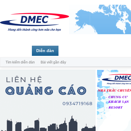
Trang chủ
Diễn đàn
Thành viên
Tìm kiếm diễn đàn
Bài viết gần đây