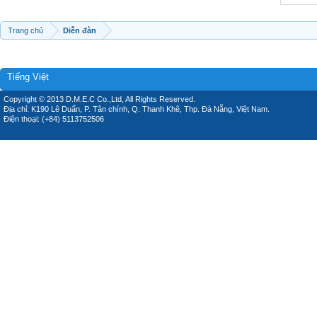
Trang chủ
Diễn đàn
Tiếng Việt
Copyright © 2013 D.M.E.C Co.,Ltd, All Rights Reserved.
Địa chỉ: K190 Lê Duẩn, P. Tân chính, Q. Thanh Khê, Thp. Đà Nẵng, Việt Nam.
Điện thoại: (+84) 5113752506