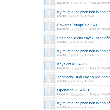
Drograms
,
11 phút trước
,
Thông gió thông 
Kỹ thuật dùng phân bón lá cho c
nana01
,
16 phút trước
,
Giao lưu
Edwards PumpCalc 5.4.0
Drograms
,
22 phút trước
,
Thông gió thông 
Phân bón lá cho cây: Hướng dẫn 
nana01
,
23 phút trước
,
Giao lưu
Kỹ thuật dùng phân bón lá cho c
nana01
,
29 phút trước
,
Giao lưu
Keysight MQA 2026
Drograms
,
31 phút trước
,
Thông gió thông 
Tăng năng suất cây cà phê nhờ 
nana01
,
35 phút trước
,
Giao lưu
Openwind 2024 v2.0
Drograms
,
42 phút trước
,
Thông gió thông 
Kỹ thuật dùng phân bón lá cho bắ
nana01
,
42 phút trước
,
Giao lưu