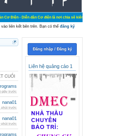
n đàn Cơ điện là nơi chia sẽ kiến thức kinh nghiệm trong lãnh vực cơ điện, mu
vào liên kết bên trên. Bạn có thể
đăng ký
Đăng nhập / Đăng ký
Liên hệ quảng cáo 1
ẾT CUỐI
rograms
i giây trước
nana01
 phút trước
nana01
 phút trước
rograms