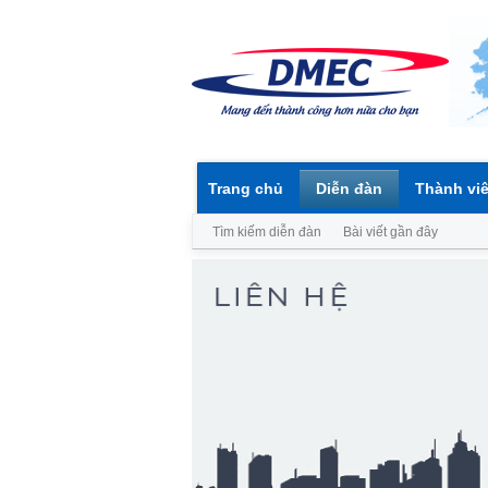
Trang chủ
Diễn đàn
Thành vi
Tìm kiếm diễn đàn
Bài viết gần đây