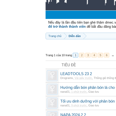
Nếu đây là lần đầu tiên bạn ghé thăm dmec.
để trở thành thành viên
để bắt đầu đăng bá
Trang chủ
Diễn đàn
Trang 1 của 10 trang
1
2
3
4
5
6
→
TIÊU ĐỀ
LEADTOOLS 23 2
Drograms
,
Vài giây trước
,
Thông gió thông 
Hướng dẫn bón phân bón lá cho 
nana01
,
1 phút trước
,
Giao lưu
Tối ưu dinh dưỡng với phân bón 
nana01
,
9 phút trước
,
Giao lưu
NAPA 2024.2 2