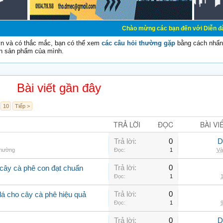
Chào mừng các bạn đến với Diễn đàn Cơ Điện - Diễ
vn và có thắc mắc, bạn có thể xem
các câu hỏi thường gặp
bằng cách nhấn 
n sản phẩm của mình.
Bài viết gần đây
10
Tiếp >
TRẢ LỜI
ĐỌC
BÀI VI
Trả lời:
0
D
thường
Đọc:
1
Và
Trả lời:
0
cây cà phê con đạt chuẩn
Đọc:
1
1
Trả lời:
0
lá cho cây cà phê hiệu quả
Đọc:
1
9
Trả lời:
0
D