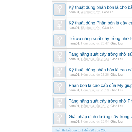
Kỹ thuật dùng phân bón lá cho b
nana01
,
49 phút trước
,
Giao lưu
Kỹ thuật dùng Phân bón lá cây 
nana01
,
56 phút trước
,
Giao lưu
Tối ưu năng suất cây trồng nhờ 
nana01
,
Hôm qua, lúc 23:47
,
Giao lưu
Tăng năng suất cây trồng nhờ s
nana01
,
Hôm qua, lúc 23:33
,
Giao lưu
Kỹ thuật dùng phân bón lá cao c
nana01
,
Hôm qua, lúc 23:26
,
Giao lưu
Phân bón lá cao cấp của Mỹ giúp
nana01
,
Hôm qua, lúc 23:19
,
Giao lưu
Tăng năng suất cây trồng nhờ Ph
nana01
,
Hôm qua, lúc 23:12
,
Giao lưu
Giải pháp dinh dưỡng cây trồng 
nana01
,
Hôm qua, lúc 23:04
,
Giao lưu
Hiển thị kết quả từ 1 đến 20 của 200