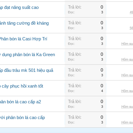
Trả lời:
0
ắp đạt năng suất cao
Đọc:
3
49
Trả lời:
0
cảnh tăng cường đề kháng
Đọc:
3
56
Trả lời:
0
Phân bón lá Casi Hợp Trí
Đọc:
3
Hôm qua
Trả lời:
0
ử dụng phân bón lá Ka Green
Đọc:
3
Hôm qua
Trả lời:
0
ấp đầu trâu mk 501 hiệu quả
Đọc:
3
Hôm qua
Trả lời:
0
 cây phục hồi xanh tốt
Đọc:
4
Hôm qua
Trả lời:
0
ân bón lá cao cấp a2
Đọc:
3
Hôm qua
Trả lời:
0
với phân bón lá cao cấp
Đọc:
3
Hôm qua