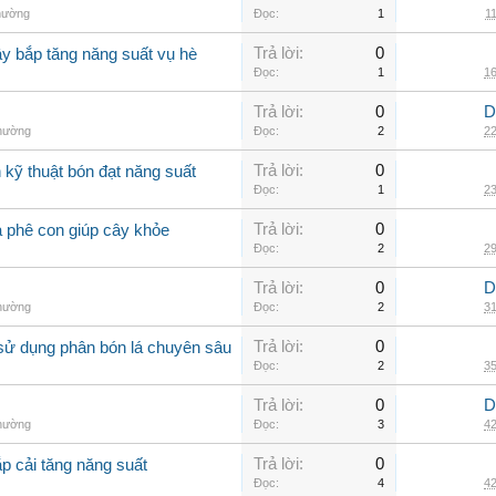
thường
Đọc:
1
11
Trả lời:
0
ây bắp tăng năng suất vụ hè
Đọc:
1
16
Trả lời:
0
D
thường
Đọc:
2
22
Trả lời:
0
kỹ thuật bón đạt năng suất
Đọc:
1
23
Trả lời:
0
à phê con giúp cây khỏe
Đọc:
2
29
Trả lời:
0
D
thường
Đọc:
2
31
Trả lời:
0
sử dụng phân bón lá chuyên sâu
Đọc:
2
35
Trả lời:
0
D
thường
Đọc:
3
42
Trả lời:
0
p cải tăng năng suất
Đọc:
4
42