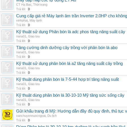
Máy dập nắp cốc tự động ET A8
CT Ha Bac
,
Thời trang
Trả lời:
0
Cung cấp giá rẻ Máy lạnh âm trần Inverter 2.0HP cho khôn
vinhphat
,
Máy lạnh
Trả lời:
0
Kỹ thuật sử dụng Phân bón lá adc phos tăng năng suất cây
nana01
,
Giao lưu
Trả lời:
0
Tăng cường dinh dưỡng cây trồng với phân bón lá abo
nana01
,
Giao lưu
Trả lời:
0
Kỹ thuật sử dụng phân bón lá a2 tăng năng suất cây trồng
nana01
,
Giao lưu
Trả lời:
0
Kỹ thuật dùng phân bón lá 7-5-44 hợp trí tăng năng suất
nana01
,
Giao lưu
Trả lời:
0
Kỹ thuật dùng phân bón lá 30-10-10 Mỹ tăng sức sống cây
nana01
,
Giao lưu
Trả lời:
0
Gửi khẩu trang đi Mỹ: Hướng dẫn đầy đủ quy định, thủ tục 
vanchuyennuocngoai
,
Du lịch
Trả lời:
0