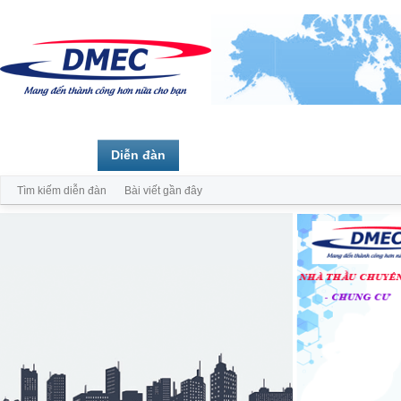
Trang chủ
Diễn đàn
Thành viên
Tìm kiếm diễn đàn
Bài viết gần đây