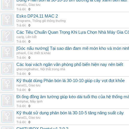
Dùng Phân bón lá 30-10-10 bm dưỡng lá cây xanh bền lâu!
nana01
,
Giao lưu
Trả lời:
0
Esko DP24.11 MAC 2
Drograms
,
Thông gió thông thường
Trả lời:
0
Các Tiêu Chuẩn Quan Trọng Khi Lựa Chọn Nhà Máy Gia 
cazlg
,
Liên kết
Trả lời:
0
[Góc nấu nướng] Tại sao dân đam mê món kho và món ninh
pthao6
,
Các thiết bị khác
Trả lời:
0
Các loại vách ngăn văn phòng phổ biến hiện nay nên biết
ghecongthaihoc
,
Nội thất trong nhà
Trả lời:
0
Kỹ thuật dùng Phân bón lá 30-10-10 giúp cây vọt đọt khỏe
nana01
,
Giao lưu
Trả lời:
0
Đi ống đồng âm tường giúp kéo dài tuổi thọ của hệ thống m
vinhphat
,
Máy lạnh
Trả lời:
0
Kỹ thuật sử dụng phân bón lá 30-10-5 tăng năng suất cây
nana01
,
Giao lưu
Trả lời:
0