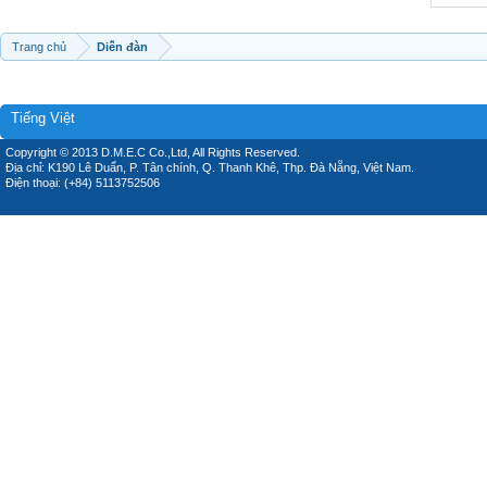
Trang chủ
Diễn đàn
Tiếng Việt
Copyright © 2013 D.M.E.C Co.,Ltd, All Rights Reserved.
Địa chỉ: K190 Lê Duẩn, P. Tân chính, Q. Thanh Khê, Thp. Đà Nẵng, Việt Nam.
Điện thoại: (+84) 5113752506