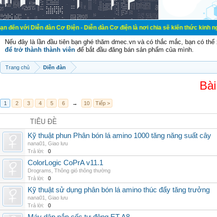
ễn đàn Cơ Điện - Diễn đàn Cơ điện là nơi chia sẽ kiến thức kinh nghiệm trong l
Nếu đây là lần đầu tiên bạn ghé thăm dmec.vn và có thắc mắc, bạn có th
để trở thành thành viên
để bắt đầu đăng bán sản phẩm của mình.
Trang chủ
Diễn đàn
Bài
1
2
3
4
5
6
→
10
Tiếp >
TIÊU ĐỀ
Kỹ thuật phun Phân bón lá amino 1000 tăng năng suất cây
nana01
,
Giao lưu
Trả lời:
0
ColorLogic CoPrA v11.1
Drograms
,
Thông gió thông thường
Trả lời:
0
Kỹ thuật sử dụng phân bón lá amino thúc đẩy tăng trưởng
nana01
,
Giao lưu
Trả lời:
0