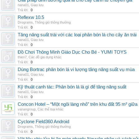
Giải pháp dinh dưỡng qua lá cho cây cảnh từ chuyên gia
nana01
,
Giao lưu
Trả lời:
0
Reflexw 10.5
Drograms
,
Thông gió thông thường
Trả lời:
0
Tăng năng suất trái với các loại phân bón lá cho cây ăn trái
nana01
,
Giao lưu
Trả lời:
0
Đồ Chơi Thông Minh Giáo Dục Cho Bé - YUMI TOYS
thien7
,
Các đồ gia dụng khác
Trả lời:
0
Dùng Bortrac phân bón lá vi lượng tăng năng suất vụ mùa
nana01
,
Giao lưu
Trả lời:
0
Kỹ thuật canh tác: Phân bón lá là gì để tăng năng suất
nana01
,
Giao lưu
Trả lời:
0
Concon Hotel – “Một ngôi làng nhỏ” trên khu đất 95 m² giữa
vanangroup
,
Các thể loại khác
Trả lời:
0
Cyclone Field360 Android
Drograms
,
Thông gió thông thường
Trả lời:
0