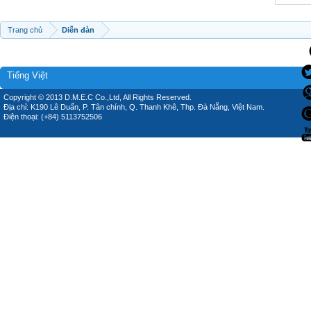
Trang chủ
Diễn đàn
Tiếng Việt
Copyright © 2013 D.M.E.C Co.,Ltd, All Rights Reserved.
Địa chỉ: K190 Lê Duẩn, P. Tân chính, Q. Thanh Khê, Thp. Đà Nẵng, Việt Nam.
Điện thoại: (+84) 5113752506