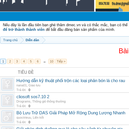
Nếu đây là lần đầu tiên bạn ghé thăm dmec.vn và có thắc mắc, bạn có th
để trở thành thành viên
để bắt đầu đăng bán sản phẩm của mình.
Trang chủ
Diễn đàn
Bài
1
2
3
4
5
6
→
10
Tiếp >
TIÊU ĐỀ
Hướng dẫn kỹ thuật phối trộn các loại phân bón lá cho rau
nana01
,
Giao lưu
Trả lời:
0
cliosoft sos7.10 2
Drograms
,
Thông gió thông thường
Trả lời:
0
Bộ Lưu Trữ DAS Giải Pháp Mở Rộng Dung Lượng Nhanh
quoctrieuu
,
Liên kết
Trả lời:
0