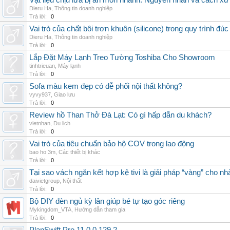
Vật liệu chịu lửa bị ăn mòn nhanh: Nguyên nhân và cách xử 
Dieru Ha
,
Thông tin doanh nghiệp
Trả lời:
0
Vai trò của chất bôi trơn khuôn (silicone) trong quy trình đ
Dieru Ha
,
Thông tin doanh nghiệp
Trả lời:
0
Lắp Đặt Máy Lạnh Treo Tường Toshiba Cho Showroom
tinhtrieuan
,
Máy lạnh
Trả lời:
0
Sofa màu kem đẹp có dễ phối nội thất không?
vyvy937
,
Giao lưu
Trả lời:
0
Review hồ Than Thở Đà Lạt: Có gì hấp dẫn du khách?
vietnhan
,
Du lịch
Trả lời:
0
Vai trò của tiêu chuẩn bảo hộ COV trong lao động
bao ho 3m
,
Các thiết bị khác
Trả lời:
0
Tại sao vách ngăn kết hợp kệ tivi là giải pháp “vàng” cho nh
daivietgroup
,
Nội thất
Trả lời:
0
Bộ DIY đèn ngủ kỳ lân giúp bé tự tạo góc riêng
Mykingdom_VTA
,
Hướng dẫn tham gia
Trả lời:
0