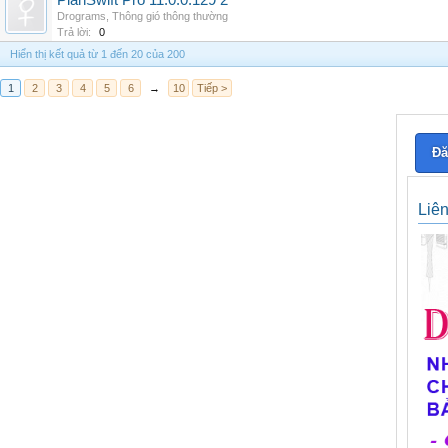
PlanSwift Pro 11.0.0.129 2
Drograms
,
Thông gió thông thường
Trả lời:
0
Hiển thị kết quả từ 1 đến 20 của 200
1
2
3
4
5
6
→
10
Tiếp >
Đă
Liê