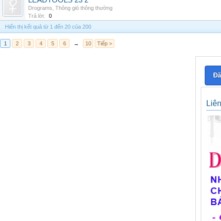
LEADTOOLS 23 2
Drograms
,
Thông gió thông thường
Trả lời:
0
Hiển thị kết quả từ 1 đến 20 của 200
1
2
3
4
5
6
→
10
Tiếp >
Đă
Liê