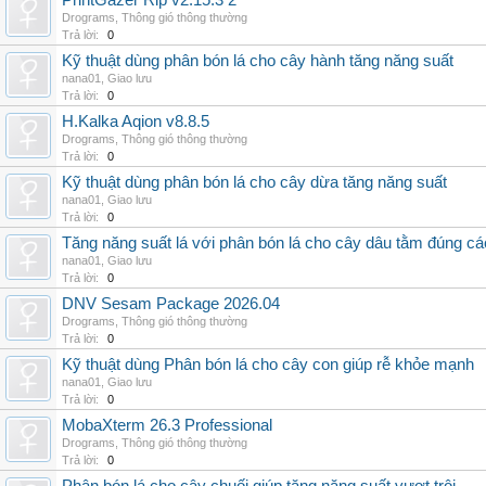
PrintGazer Rip v2.15.3 2
Drograms
,
Thông gió thông thường
Trả lời:
0
Kỹ thuật dùng phân bón lá cho cây hành tăng năng suất
nana01
,
Giao lưu
Trả lời:
0
H.Kalka Aqion v8.8.5
Drograms
,
Thông gió thông thường
Trả lời:
0
Kỹ thuật dùng phân bón lá cho cây dừa tăng năng suất
nana01
,
Giao lưu
Trả lời:
0
Tăng năng suất lá với phân bón lá cho cây dâu tằm đúng c
nana01
,
Giao lưu
Trả lời:
0
DNV Sesam Package 2026.04
Drograms
,
Thông gió thông thường
Trả lời:
0
Kỹ thuật dùng Phân bón lá cho cây con giúp rễ khỏe mạnh
nana01
,
Giao lưu
Trả lời:
0
MobaXterm 26.3 Professional
Drograms
,
Thông gió thông thường
Trả lời:
0