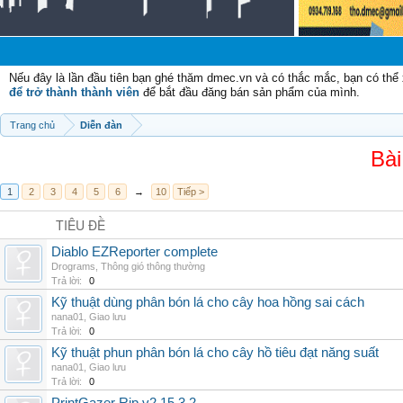
Chào
Nếu đây là lần đầu tiên bạn ghé thăm dmec.vn và có thắc mắc, bạn có th
để trở thành thành viên
để bắt đầu đăng bán sản phẩm của mình.
Trang chủ
Diễn đàn
Bài
1
2
3
4
5
6
→
10
Tiếp >
TIÊU ĐỀ
Diablo EZReporter complete
Drograms
,
Thông gió thông thường
Trả lời:
0
Kỹ thuật dùng phân bón lá cho cây hoa hồng sai cách
nana01
,
Giao lưu
Trả lời:
0
Kỹ thuật phun phân bón lá cho cây hồ tiêu đạt năng suất
nana01
,
Giao lưu
Trả lời:
0