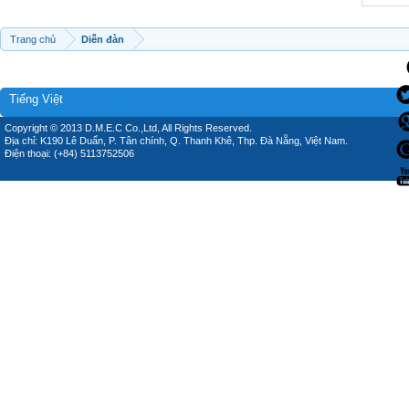
Trang chủ
Diễn đàn
Tiếng Việt
Copyright © 2013 D.M.E.C Co.,Ltd, All Rights Reserved.
Địa chỉ: K190 Lê Duẩn, P. Tân chính, Q. Thanh Khê, Thp. Đà Nẵng, Việt Nam.
Điện thoại: (+84) 5113752506