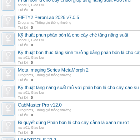
Phân bón lá cho cây chuối giúp tăng năng suất vượt trội
nana01
,
Giao lưu
Trả lời:
0
FIFTY2 PeronLab 2026 v7.0.5
Drograms
,
Thông gió thông thường
Trả lời:
0
Kỹ thuật phun phân bón lá cho cây chè tăng năng suất
nana01
,
Giao lưu
Trả lời:
0
Kỹ thuật bón thúc tăng sinh trưởng bằng phân bón lá cho c
nana01
,
Giao lưu
Trả lời:
0
Meta Imaging Series MetaMorph 2
Drograms
,
Thông gió thông thường
Trả lời:
0
Kỹ thuật tăng năng suất mủ với phân bón lá cho cây cao su
nana01
,
Giao lưu
Trả lời:
0
CabMaster Pro v12.0
Drograms
,
Thông gió thông thường
Trả lời:
0
Bí quyết dùng Phân bón lá cho cây cảnh lá xanh mướt
nana01
,
Giao lưu
Trả lời:
0