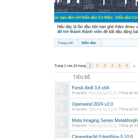
Chào mừng các bạn đến với Diễn đàn Cơ Điện - Diễn đàn Cơ điện là nơi chi
Nếu đây là lần đầu tiên bạn ghé thăm dmec.
để trở thành thành viên
để bắt đầu đăng bá
Trang chủ
Diễn đàn
Trang 1 của 10 trang
1
2
3
4
5
6
→
TIÊU ĐỀ
Forsk Atoll 3.6 x64
Drograms
,
Hôm nay lúc 01:54
,
Thông gió t
Openwind 2024 v2.0
Drograms
,
Hôm nay lúc 01:53
,
Thông gió t
Meta Imaging Series MetaMorph
Drograms
,
Hôm nay lúc 01:51
,
Thông gió t
Clearedge3d EdgeWise 5.10.0