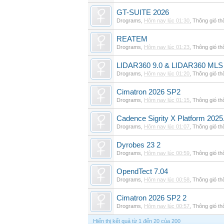
GT-SUITE 2026
Drograms
,
Hôm nay lúc 01:30
,
Thông gió t
REATEM
Drograms
,
Hôm nay lúc 01:23
,
Thông gió t
LIDAR360 9.0 & LIDAR360 MLS 
Drograms
,
Hôm nay lúc 01:20
,
Thông gió t
Cimatron 2026 SP2
Drograms
,
Hôm nay lúc 01:15
,
Thông gió t
Cadence Sigrity X Platform 2025
Drograms
,
Hôm nay lúc 01:07
,
Thông gió t
Dyrobes 23 2
Drograms
,
Hôm nay lúc 00:59
,
Thông gió t
OpendTect 7.04
Drograms
,
Hôm nay lúc 00:58
,
Thông gió t
Cimatron 2026 SP2 2
Drograms
,
Hôm nay lúc 00:57
,
Thông gió t
Hiển thị kết quả từ 1 đến 20 của 200