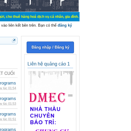
hàng hoá dịch vụ cá nhân, gia đình. Mua bán, ký gửi, cho thuê thiết bị hệ thốn
vào liên kết bên trên. Bạn có thể
đăng ký
Đăng nhập / Đăng ký
Liên hệ quảng cáo 1
ẾT CUỐI
rograms
y lúc 01:54
rograms
y lúc 01:53
rograms
y lúc 01:51
rograms