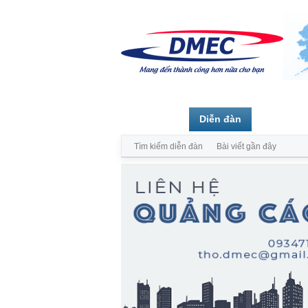
Trang chủ
Diễn đàn
Thành vi
Tìm kiếm diễn đàn
Bài viết gần đây