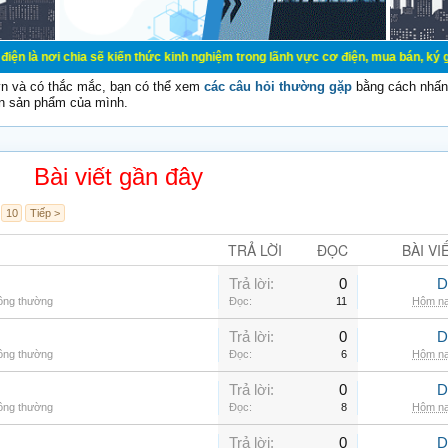
a sẽ kiến thức kinh nghiệm trong lãnh vực cơ điện, mua bán, ký gửi, cho thuê 
vn và có thắc mắc, bạn có thể xem
các câu hỏi thường gặp
bằng cách nhấn 
n sản phẩm của mình.
Bài viết gần đây
10
Tiếp >
TRẢ LỜI
ĐỌC
BÀI VI
Trả lời:
0
D
hông thường
Đọc:
11
Hôm na
Trả lời:
0
D
hông thường
Đọc:
6
Hôm na
Trả lời:
0
D
hông thường
Đọc:
8
Hôm na
Trả lời:
0
D