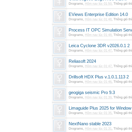
Drograms
,
Hôm nay lúc 01:50
,
Thông gió t
EViews Enterprise Edition 14.0
Drograms
,
Hôm nay lúc 01:48
,
Thông gió t
Process IT OPC Simulation Serv
Drograms
,
Hôm nay lúc 01:48
,
Thông gió t
Leica Cyclone 3DR v2026.0.1 2
Drograms
,
Hôm nay lúc 01:47
,
Thông gió t
Reliasoft 2024
Drograms
,
Hôm nay lúc 01:47
,
Thông gió t
Drillsoft HDX Plus v.1.0.1.113 2
Drograms
,
Hôm nay lúc 01:46
,
Thông gió t
geogiga seismic Pro 9.3
Drograms
,
Hôm nay lúc 01:39
,
Thông gió t
Limaguide Plus 2025 for Window
Drograms
,
Hôm nay lúc 01:35
,
Thông gió t
NextNano stable 2023
Drograms
,
Hôm nay lúc 01:31
,
Thông gió t