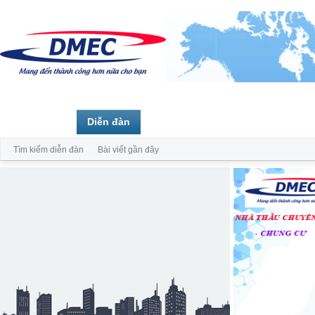
Trang chủ
Diễn đàn
Thành viên
Tìm kiếm diễn đàn
Bài viết gần đây