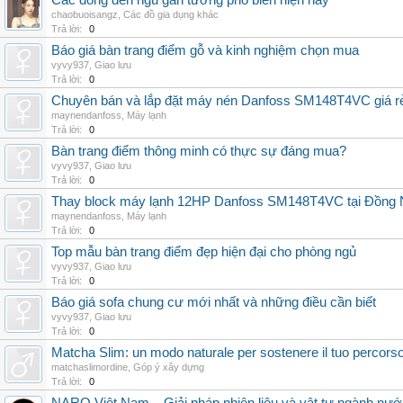
Các dòng đèn ngủ gắn tường phổ biến hiện nay
chaobuoisangz
,
Các đồ gia dụng khác
Trả lời:
0
Báo giá bàn trang điểm gỗ và kinh nghiệm chọn mua
vyvy937
,
Giao lưu
Trả lời:
0
Chuyên bán và lắp đặt máy nén Danfoss SM148T4VC giá rẻ,
maynendanfoss
,
Máy lạnh
Trả lời:
0
Bàn trang điểm thông minh có thực sự đáng mua?
vyvy937
,
Giao lưu
Trả lời:
0
Thay block máy lạnh 12HP Danfoss SM148T4VC tại Đồng Nai
maynendanfoss
,
Máy lạnh
Trả lời:
0
Top mẫu bàn trang điểm đẹp hiện đại cho phòng ngủ
vyvy937
,
Giao lưu
Trả lời:
0
Báo giá sofa chung cư mới nhất và những điều cần biết
vyvy937
,
Giao lưu
Trả lời:
0
Matcha Slim: un modo naturale per sostenere il tuo percors
matchaslimordine
,
Góp ý xây dựng
Trả lời:
0