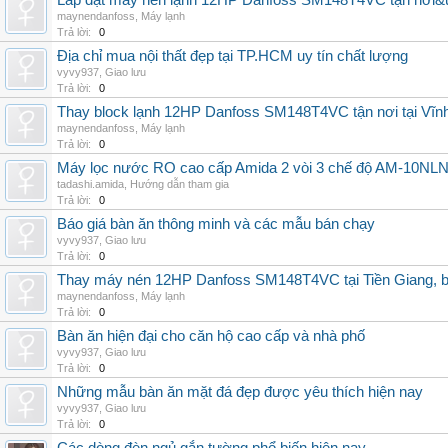
Lắp đặt máy nén lạnh 12HP Danfoss SM148T4VC tận nơi&uy
maynendanfoss
,
Máy lạnh
Trả lời:
0
Địa chỉ mua nội thất đẹp tại TP.HCM uy tín chất lượng
vyvy937
,
Giao lưu
Trả lời:
0
Thay block lạnh 12HP Danfoss SM148T4VC tận nơi tại Vĩnh 
maynendanfoss
,
Máy lạnh
Trả lời:
0
Máy lọc nước RO cao cấp Amida 2 vòi 3 chế độ AM-10NLNB2
tadashi.amida
,
Hướng dẫn tham gia
Trả lời:
0
Báo giá bàn ăn thông minh và các mẫu bán chạy
vyvy937
,
Giao lưu
Trả lời:
0
Thay máy nén 12HP Danfoss SM148T4VC tại Tiền Giang, b
maynendanfoss
,
Máy lạnh
Trả lời:
0
Bàn ăn hiện đại cho căn hộ cao cấp và nhà phố
vyvy937
,
Giao lưu
Trả lời:
0
Những mẫu bàn ăn mặt đá đẹp được yêu thích hiện nay
vyvy937
,
Giao lưu
Trả lời:
0