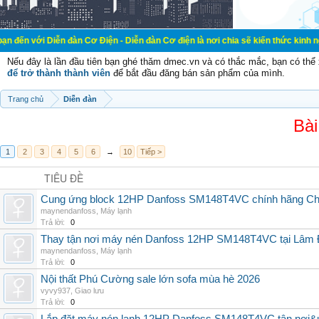
 Diễn đàn Cơ Điện - Diễn đàn Cơ điện là nơi chia sẽ kiến thức kinh nghiệm tro
Nếu đây là lần đầu tiên bạn ghé thăm dmec.vn và có thắc mắc, bạn có th
để trở thành thành viên
để bắt đầu đăng bán sản phẩm của mình.
Trang chủ
Diễn đàn
Bài
1
2
3
4
5
6
→
10
Tiếp >
TIÊU ĐỀ
Cung ứng block 12HP Danfoss SM148T4VC chính hãng China
maynendanfoss
,
Máy lạnh
Trả lời:
0
Thay tận nơi máy nén Danfoss 12HP SM148T4VC tại Lâm Đ
maynendanfoss
,
Máy lạnh
Trả lời:
0
Nội thất Phú Cường sale lớn sofa mùa hè 2026
vyvy937
,
Giao lưu
Trả lời:
0