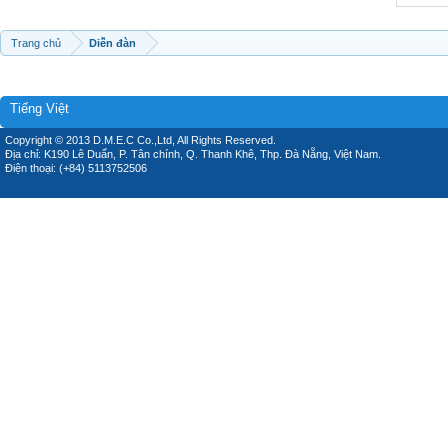
Trang chủ
Diễn đàn
Tiếng Việt
Copyright © 2013 D.M.E.C Co.,Ltd, All Rights Reserved.
Địa chỉ: K190 Lê Duẩn, P. Tân chính, Q. Thanh Khê, Thp. Đà Nẵng, Việt Nam.
Điện thoại: (+84) 5113752506