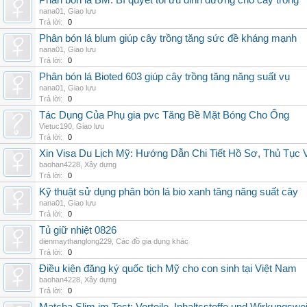
Phân bón lá BM: Bí quyết tối ưu dinh dưỡng cho cây trồng
nana01
,
Giao lưu
Trả lời:
0
Phân bón lá blum giúp cây trồng tăng sức đề kháng mạnh
nana01
,
Giao lưu
Trả lời:
0
Phân bón lá Bioted 603 giúp cây trồng tăng năng suất vụ
nana01
,
Giao lưu
Trả lời:
0
Tác Dụng Của Phụ gia pvc Tăng Bề Mặt Bóng Cho Ống
Vietuc190
,
Giao lưu
Trả lời:
0
Xin Visa Du Lịch Mỹ: Hướng Dẫn Chi Tiết Hồ Sơ, Thủ Tục
baohan4228
,
Xây dựng
Trả lời:
0
Kỹ thuật sử dụng phân bón lá bio xanh tăng năng suất cây
nana01
,
Giao lưu
Trả lời:
0
Tủ giữ nhiệt 0826
dienmaythanglong229
,
Các đồ gia dụng khác
Trả lời:
0
Điều kiện đăng ký quốc tịch Mỹ cho con sinh tại Việt Nam
baohan4228
,
Xây dựng
Trả lời:
0