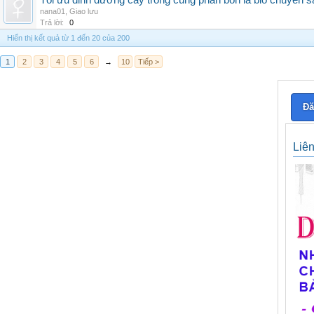
Tối ưu dinh dưỡng cây trồng cùng phân bón lá bio chuyên s
nana01
,
Giao lưu
Trả lời:
0
Hiển thị kết quả từ 1 đến 20 của 200
1
2
3
4
5
6
→
10
Tiếp >
Đă
Liê