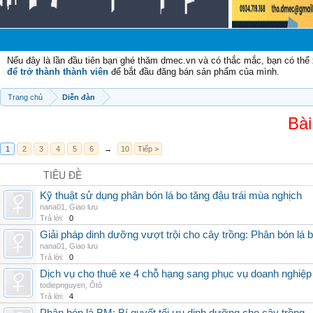
Nếu đây là lần đầu tiên bạn ghé thăm dmec.vn và có thắc mắc, bạn có th
để trở thành thành viên
để bắt đầu đăng bán sản phẩm của mình.
Trang chủ
Diễn đàn
Bài
1
2
3
4
5
6
→
10
Tiếp >
TIÊU ĐỀ
Kỹ thuật sử dụng phân bón lá bo tăng đậu trái mùa nghịch
nana01
,
Giao lưu
Trả lời:
0
Giải pháp dinh dưỡng vượt trội cho cây trồng: Phân bón lá 
nana01
,
Giao lưu
Trả lời:
0
Dịch vụ cho thuê xe 4 chỗ hạng sang phục vụ doanh nghiệ
todiepnguyen
,
Ôtô
Trả lời:
4