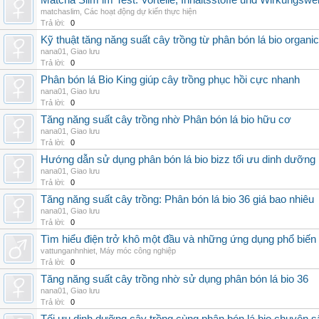
Matcha Slim im Test: Vorteile, Inhaltsstoffe und Wirkungswe
matchaslim
,
Các hoạt động dự kiến thực hiện
Trả lời:
0
Kỹ thuật tăng năng suất cây trồng từ phân bón lá bio organic
nana01
,
Giao lưu
Trả lời:
0
Phân bón lá Bio King giúp cây trồng phục hồi cực nhanh
nana01
,
Giao lưu
Trả lời:
0
Tăng năng suất cây trồng nhờ Phân bón lá bio hữu cơ
nana01
,
Giao lưu
Trả lời:
0
Hướng dẫn sử dụng phân bón lá bio bizz tối ưu dinh dưỡng
nana01
,
Giao lưu
Trả lời:
0
Tăng năng suất cây trồng: Phân bón lá bio 36 giá bao nhiêu
nana01
,
Giao lưu
Trả lời:
0
Tìm hiểu điện trở khô một đầu và những ứng dụng phổ biến 
vattunganhnhiet
,
Máy móc công nghiệp
Trả lời:
0
Tăng năng suất cây trồng nhờ sử dụng phân bón lá bio 36
nana01
,
Giao lưu
Trả lời:
0