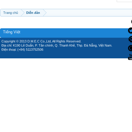
Trang chủ
Diễn đàn
Tiếng Việt
Copyright © 2013 D.M.E.C Co.,Ltd, All Rights Reserved.
Địa chỉ: K190 Lê Duẩn, P. Tân chính, Q. Thanh Khê, Thp. Đà Nẵng, Việt Nam.
Điện thoại: (+84) 5113752506