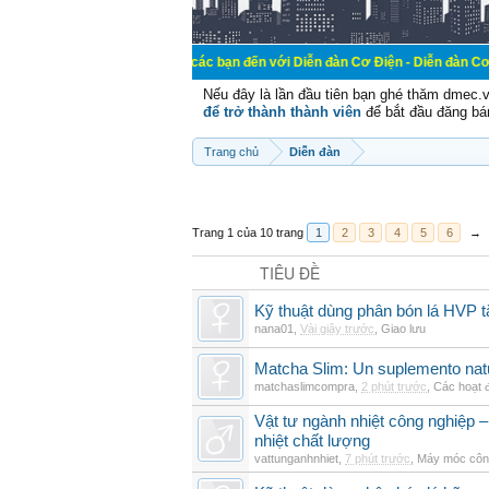
Chào mừng các bạn đến với Diễn đàn Cơ Điện - Diễn đàn Cơ điện là nơi ch
Nếu đây là lần đầu tiên bạn ghé thăm dmec.
để trở thành thành viên
để bắt đầu đăng bá
Trang chủ
Diễn đàn
Trang 1 của 10 trang
1
2
3
4
5
6
→
TIÊU ĐỀ
Kỹ thuật dùng phân bón lá HVP t
nana01
,
Vài giây trước
,
Giao lưu
Matcha Slim: Un suplemento natur
matchaslimcompra
,
2 phút trước
,
Các hoạt đ
Vật tư ngành nhiệt công nghiệp – 
nhiệt chất lượng
vattunganhnhiet
,
7 phút trước
,
Máy móc côn