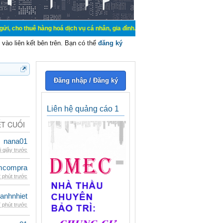
 hàng hoá dịch vụ cá nhân, gia đình. Mua bán, ký gửi, cho thuê thiết bị hệ thố
vào liên kết bên trên. Bạn có thể
đăng ký
Đăng nhập / Đăng ký
Liên hệ quảng cáo 1
ẾT CUỐI
nana01
i giây trước
mcompra
 phút trước
ganhnhiet
 phút trước