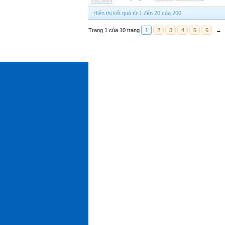
Hiển thị kết quả từ 1 đến 20 của 200
Trang 1 của 10 trang
1
2
3
4
5
6
→