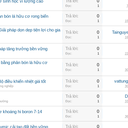
Trả lời:
0
ơ sinh học vi lượng cao
Đọc:
1
7
Trả lời:
0
n bón lá hữu cơ rong biển
Đọc:
1
15
iải pháp dọn dẹp tiện lợi cho gia
Trả lời:
0
Tainguy
Đọc:
1
16
Trả lời:
0
pháp tăng trưởng bền vững
Đọc:
1
22
 bằng phân bón lá hữu cơ
Trả lời:
0
Đọc:
1
30
Trả lời:
0
vattun
 điều khiển nhiệt giá tốt
ng nghiệp
Đọc:
1
30
Trả lời:
0
D
thường
Đọc:
1
33
Trả lời:
0
ơ khoáng hi boron 7-14
Đọc:
1
36
Trả lời:
0
umic cải tạo đất bền vững