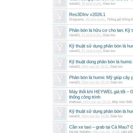
nana01
,
43 phút trước
,
Giao lưu
Res3DInv v2026.1
Drograms
,
45 phút trước
,
Thông gió thông 
Phân bón lá hữu cơ cho lan: Kỹ t
nana01
,
51 phút trước
,
Giao lưu
Kỹ thuật sử dụng phân bón lá hu
nana01
,
57 phút trước
,
Giao lưu
Kỹ thuật dùng phân bón lá humic
nana01
,
Hôm nay lúc 15:21
,
Giao lưu
Phân bón lá humic Mỹ giúp cây p
nana01
,
Hôm nay lúc 15:14
,
Giao lưu
Máy thổi khí HEYWEL giá tốt – G
thống công trình
thaihoan
,
Hôm nay lúc 15:13
,
Máy móc thiết 
Kỹ thuật sử dụng phân bón lá hum
nana01
,
Hôm nay lúc 15:08
,
Giao lưu
Cần xe taxi – grab tại Cà Mau? G
Hà My Nghiêm
,
Hôm nay lúc 15:08
,
Liên kết