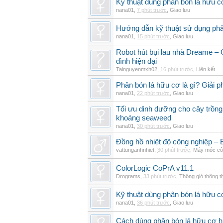
Kỹ thuật dùng phân bón lá hữu c
nana01
,
7 phút trước
,
Giao lưu
Hướng dẫn kỹ thuật sử dụng phâ
nana01
,
15 phút trước
,
Giao lưu
Robot hút bụi lau nhà Dreame – G
đình hiện đại
Tainguyenmxh02
,
16 phút trước
,
Liên kết
Phân bón lá hữu cơ là gì? Giải 
nana01
,
22 phút trước
,
Giao lưu
Tối ưu dinh dưỡng cho cây trồng
khoáng seaweed
nana01
,
30 phút trước
,
Giao lưu
Đồng hồ nhiệt độ công nghiệp – Bộ
vattunganhnhiet
,
30 phút trước
,
Máy móc cô
ColorLogic CoPrA v11.1
Drograms
,
33 phút trước
,
Thông gió thông 
Kỹ thuật dùng phân bón lá hữu c
nana01
,
36 phút trước
,
Giao lưu
Cách dùng phân bón lá hữu cơ h