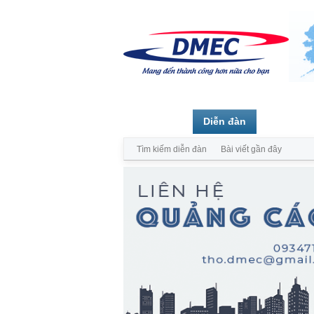
Trang chủ
Diễn đàn
Thành vi
Tìm kiếm diễn đàn
Bài viết gần đây