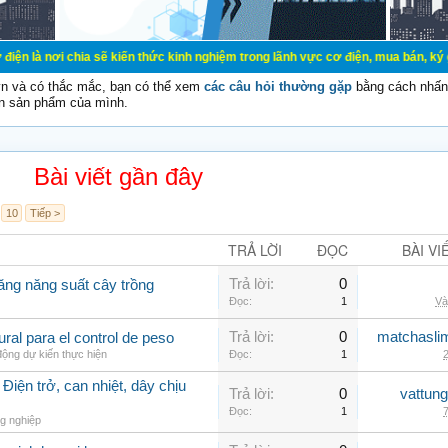
ia sẽ kiến thức kinh nghiệm trong lãnh vực cơ điện, mua bán, ký gửi, cho thuê
vn và có thắc mắc, bạn có thể xem
các câu hỏi thường gặp
bằng cách nhấn 
n sản phẩm của mình.
Bài viết gần đây
10
Tiếp >
TRẢ LỜI
ĐỌC
BÀI VI
Trả lời:
0
ăng năng suất cây trồng
Đọc:
1
Và
Trả lời:
0
matchasli
al para el control de peso
ộng dự kiến thực hiện
Đọc:
1
2
Điện trở, can nhiệt, dây chịu
Trả lời:
0
vattun
Đọc:
1
7
g nghiệp