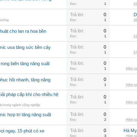
Đọc:
1
43
Trả lời:
0
D
thường
Đọc:
1
45
Trả lời:
0
huật cho lan ra hoa bền
Đọc:
1
51
Trả lời:
0
mic usa tăng sức bền cây
Đọc:
1
57
Trả lời:
0
 rong biển tăng năng suất
Đọc:
1
Hôm na
Trả lời:
0
hục hồi nhanh, tăng năng
Đọc:
1
Hôm na
iải pháp cấp khí cho nhiều hệ
Trả lời:
0
Đọc:
1
Hôm na
bị trong ngành công nghiệp
Trả lời:
0
ic hợp trí tăng năng suất
Đọc:
2
Hôm na
Trả lời:
0
Hà My
ọi ngay, 15 phút có xe
Đọc:
3
Hôm na