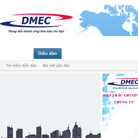
Trang chủ
Diễn đàn
Thành viên
Tìm kiếm diễn đàn
Bài viết gần đây