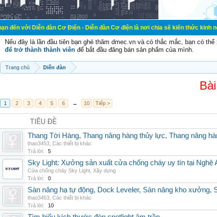
ễn đàn Cơ Điện - Diễn đàn Cơ điện là nơi chia sẽ kiến thức kinh nghiệm trong 
Nếu đây là lần đầu tiên bạn ghé thăm dmec.vn và có thắc mắc, bạn có th
để trở thành thành viên
để bắt đầu đăng bán sản phẩm của mình.
Trang chủ
Diễn đàn
Bài
1
2
3
4
5
6
→
10
Tiếp >
TIÊU ĐỀ
Thang Tời Hàng, Thang nâng hàng thủy lực, Thang nâng hà
thao3453
,
Các thiết bị khác
Trả lời:
5
Sky Light: Xưởng sản xuất cửa chống cháy uy tín tại Nghệ 
Cửa chống cháy Sky Light
,
Xây dựng
Trả lời:
0
Sàn nâng hạ tự động, Dock Leveler, Sàn nâng kho xưởng, S
thao3453
,
Các thiết bị khác
Trả lời:
10