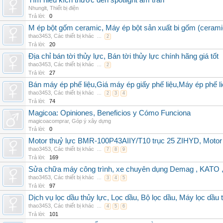
Tìm hiểu kích thước đèn spotlight âm trần
Nhunglt
,
Thiết bị điện
Trả lời:
0
M ép bột gốm ceramic, Máy ép bột sản xuất bi gốm (cerami
thao3453
,
Các thiết bị khác
...
2
Trả lời:
20
Địa chỉ bán tời thủy lực, Bán tời thủy lực chính hãng giá tốt
thao3453
,
Các thiết bị khác
...
2
Trả lời:
27
Bán máy ép phế liệu,Giá máy ép giấy phế liệu,Máy ép phế li
thao3453
,
Các thiết bị khác
...
2
3
4
Trả lời:
74
Magicoa: Opiniones, Beneficios y Cómo Funciona
magicoacomprar
,
Góp ý xây dựng
Trả lời:
0
Motor thuỷ lực BMR-100P43AIIY/T10 trục 25 ZIHYD, Motor
thao3453
,
Các thiết bị khác
...
7
8
9
Trả lời:
169
Sửa chữa máy công trình, xe chuyên dụng Demag , KAT
thao3453
,
Các thiết bị khác
...
3
4
5
Trả lời:
97
Dịch vụ lọc dầu thủy lực, Lọc dầu, Bộ lọc dầu, Máy lọc dầu 
thao3453
,
Các thiết bị khác
...
4
5
6
Trả lời:
101