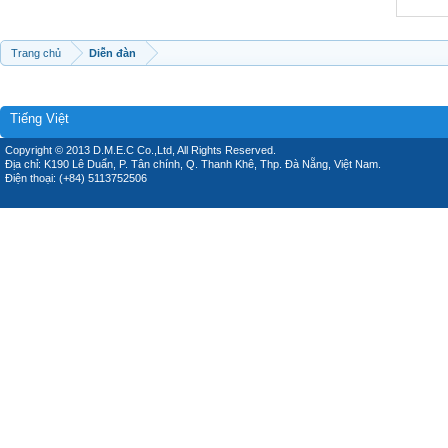
Trang chủ
Diễn đàn
Tiếng Việt
Copyright © 2013 D.M.E.C Co.,Ltd, All Rights Reserved.
Địa chỉ: K190 Lê Duẩn, P. Tân chính, Q. Thanh Khê, Thp. Đà Nẵng, Việt Nam.
Điện thoại: (+84) 5113752506