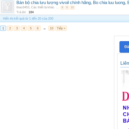
Bán bộ chia lưu lượng vivoil chính hãng, Bo chia luu luong, 
thao3453
,
Các thiết bị khác
...
8
9
10
Trả lời:
184
Hiển thị kết quả từ 1 đến 20 của 200
1
2
3
4
5
6
→
10
Tiếp >
Đă
Liê