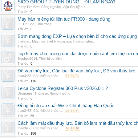
SICO GROUP TUYỂN DỤNG – ĐI LÀM NGAY!
Pump Pro Bơm Công Nghiệp
,
Việc làm kỹ sư
Trả lời:
0
Máy hàn miệng túi liên tục FR900 - dạng đứng
CT Ha Bac
,
Thời trang
Trả lời:
0
Bơm màng dòng EXP – Lựa chọn bền bỉ cho các ứng dụng
thaihoan
,
Máy móc thiết bị trong ngành công nghiệp
Trả lời:
0
Top 5 máy chà tường cán dài được nhiều anh em thợ ưa c
Bigshop2014
,
Thiết bị cơ điện
Trả lời:
0
Đế van thủy lực, Các loại đế van thủy lực, Đế van thủy lực,
thao3453
,
Các thiết bị khác
...
7
8
9
Trả lời:
176
Leica Cyclone Register 360 Plus v2026.0.1 2
Drograms
,
Thông gió thông thường
Trả lời:
0
Đồng hồ đo áp suất Wise Chính hãng Hàn Quốc
thao3453
,
Các thiết bị khác
...
3
4
5
Trả lời:
85
Cách làm mát dầu thủy lực, Bán bộ làm mát dầu thủy lực chí
thao3453
,
Các thiết bị khác
...
8
9
10
Trả lời:
186