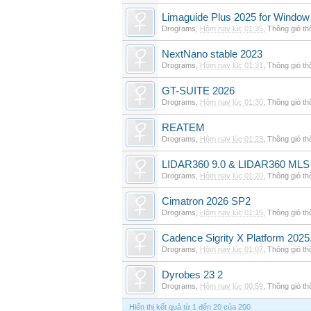
Limaguide Plus 2025 for Window
Drograms
,
Hôm nay lúc 01:35
,
Thông gió t
NextNano stable 2023
Drograms
,
Hôm nay lúc 01:31
,
Thông gió t
GT-SUITE 2026
Drograms
,
Hôm nay lúc 01:30
,
Thông gió t
REATEM
Drograms
,
Hôm nay lúc 01:23
,
Thông gió t
LIDAR360 9.0 & LIDAR360 MLS 
Drograms
,
Hôm nay lúc 01:20
,
Thông gió t
Cimatron 2026 SP2
Drograms
,
Hôm nay lúc 01:15
,
Thông gió t
Cadence Sigrity X Platform 2025
Drograms
,
Hôm nay lúc 01:07
,
Thông gió t
Dyrobes 23 2
Drograms
,
Hôm nay lúc 00:59
,
Thông gió t
Hiển thị kết quả từ 1 đến 20 của 200