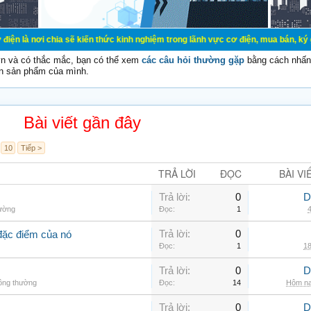
ia sẽ kiến thức kinh nghiệm trong lãnh vực cơ điện, mua bán, ký gửi, cho thuê 
vn và có thắc mắc, bạn có thể xem
các câu hỏi thường gặp
bằng cách nhấn 
n sản phẩm của mình.
Bài viết gần đây
10
Tiếp >
TRẢ LỜI
ĐỌC
BÀI VI
Trả lời:
0
D
hường
Đọc:
1
4
Trả lời:
0
đặc điểm của nó
Đọc:
1
18
Trả lời:
0
D
hông thường
Đọc:
14
Hôm na
Trả lời:
0
D