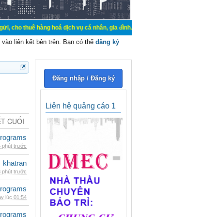
hàng hoá dịch vụ cá nhân, gia đình. Mua bán, ký gửi, cho thuê thiết bị hệ thố
vào liên kết bên trên. Bạn có thể
đăng ký
Đăng nhập / Đăng ký
Liên hệ quảng cáo 1
ẾT CUỐI
rograms
 phút trước
khatran
 phút trước
rograms
y lúc 01:54
rograms