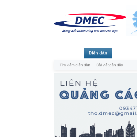
Trang chủ
Diễn đàn
Thành vi
Tìm kiếm diễn đàn
Bài viết gần đây