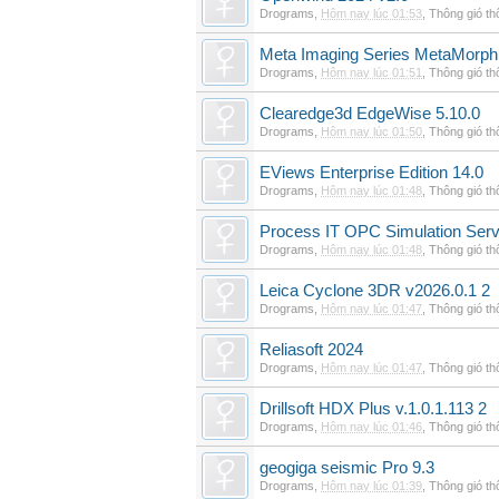
Drograms
,
Hôm nay lúc 01:53
,
Thông gió t
Meta Imaging Series MetaMorph
Drograms
,
Hôm nay lúc 01:51
,
Thông gió t
Clearedge3d EdgeWise 5.10.0
Drograms
,
Hôm nay lúc 01:50
,
Thông gió t
EViews Enterprise Edition 14.0
Drograms
,
Hôm nay lúc 01:48
,
Thông gió t
Process IT OPC Simulation Serv
Drograms
,
Hôm nay lúc 01:48
,
Thông gió t
Leica Cyclone 3DR v2026.0.1 2
Drograms
,
Hôm nay lúc 01:47
,
Thông gió t
Reliasoft 2024
Drograms
,
Hôm nay lúc 01:47
,
Thông gió t
Drillsoft HDX Plus v.1.0.1.113 2
Drograms
,
Hôm nay lúc 01:46
,
Thông gió t
geogiga seismic Pro 9.3
Drograms
,
Hôm nay lúc 01:39
,
Thông gió t