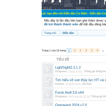
Chào mừng các bạn đến với Diễn đàn Cơ Điện - Diễn đàn Cơ điện là nơi ch
Nếu đây là lần đầu tiên bạn ghé thăm dmec.
để trở thành thành viên
để bắt đầu đăng bá
Trang chủ
Diễn đàn
Trang 1 của 10 trang
1
2
3
4
5
6
→
TIÊU ĐỀ
LightSight2.3.1 2
Drograms
,
4 phút trước
,
Thông gió thông t
Tìm hiểu về van thủy lực HT và 
khatran
,
18 phút trước
,
Ẩm thực
Forsk Atoll 3.6 x64
Drograms
,
Hôm nay lúc 01:54
,
Thông gió t
Openwind 2024 v2.0