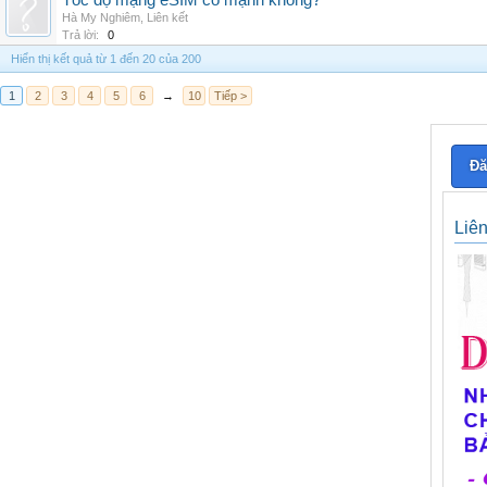
Tốc độ mạng eSIM có mạnh không?
Hà My Nghiêm
,
Liên kết
Trả lời:
0
Hiển thị kết quả từ 1 đến 20 của 200
1
2
3
4
5
6
→
10
Tiếp >
Đă
Liê