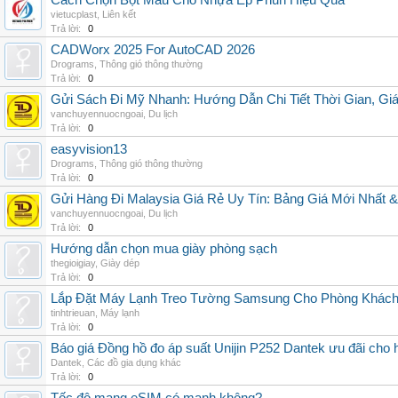
Cách Chọn Bột Màu Cho Nhựa Ép Phun Hiệu Quả
vietucplast
,
Liên kết
Trả lời:
0
CADWorx 2025 For AutoCAD 2026
Drograms
,
Thông gió thông thường
Trả lời:
0
Gửi Sách Đi Mỹ Nhanh: Hướng Dẫn Chi Tiết Thời Gian, G
vanchuyennuocngoai
,
Du lịch
Trả lời:
0
easyvision13
Drograms
,
Thông gió thông thường
Trả lời:
0
Gửi Hàng Đi Malaysia Giá Rẻ Uy Tín: Bảng Giá Mới Nhất 
vanchuyennuocngoai
,
Du lịch
Trả lời:
0
Hướng dẫn chọn mua giày phòng sạch
thegioigiay
,
Giày dép
Trả lời:
0
Lắp Đặt Máy Lạnh Treo Tường Samsung Cho Phòng Khác
tinhtrieuan
,
Máy lạnh
Trả lời:
0
Báo giá Đồng hồ đo áp suất Unijin P252 Dantek ưu đãi cho h
Dantek
,
Các đồ gia dụng khác
Trả lời:
0