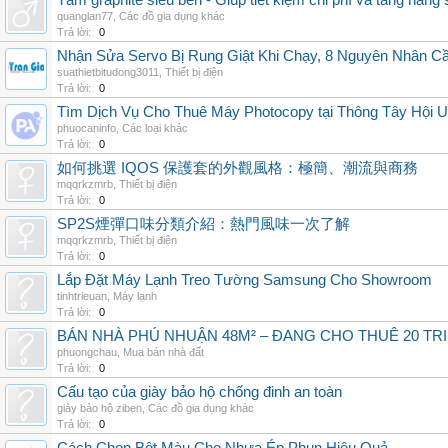
Tấm graphite siêu bền - Giúp tiết kiệm chi phí và tăng năng 
quanglan77
,
Các đồ gia dụng khác
Trả lời:
0
Nhận Sửa Servo Bị Rung Giật Khi Chạy, 8 Nguyên Nhân C
suathietbitudong3011
,
Thiết bị điện
Trả lời:
0
Tìm Dịch Vụ Cho Thuê Máy Photocopy tại Thông Tây Hội U
phuocaninfo
,
Các loại khác
Trả lời:
0
如何挑選 IQOS 保護套的外觀風格：極簡、潮流與商務
mqqrkzmrb
,
Thiết bị điện
Trả lời:
0
SP2S煙彈口味分類介紹：熱門風味一次了解
mqqrkzmrb
,
Thiết bị điện
Trả lời:
0
Lắp Đặt Máy Lạnh Treo Tường Samsung Cho Showroom
tinhtrieuan
,
Máy lạnh
Trả lời:
0
BÁN NHÀ PHÚ NHUẬN 48M² – ĐANG CHO THUÊ 20 TRIỆ
phuongchau
,
Mua bán nhà đất
Trả lời:
0
Cấu tạo của giày bảo hộ chống đinh an toàn
giày bảo hộ ziben
,
Các đồ gia dụng khác
Trả lời:
0