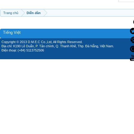
Trang chủ
Diễn đàn
Tiếng Việt
Copyright © 2013 D.M.E.C Co.,Ltd, All Rights Reserved.
Địa chỉ: K190 Lê Duẩn, P. Tân chính, Q. Thanh Khê, Thp. Đà Nẵng, Việt Nam.
Điện thoại: (+84) 5113752506