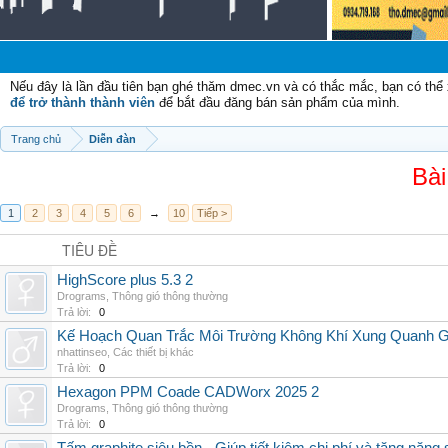
Nếu đây là lần đầu tiên bạn ghé thăm dmec.vn và có thắc mắc, bạn có th
để trở thành thành viên
để bắt đầu đăng bán sản phẩm của mình.
Trang chủ
Diễn đàn
Bài
1
2
3
4
5
6
→
10
Tiếp >
TIÊU ĐỀ
HighScore plus 5.3 2
Drograms
,
Thông gió thông thường
Trả lời:
0
Kế Hoạch Quan Trắc Môi Trường Không Khí Xung Quanh
nhattinseo
,
Các thiết bị khác
Trả lời:
0
Hexagon PPM Coade CADWorx 2025 2
Drograms
,
Thông gió thông thường
Trả lời:
0