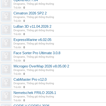
OpendTect 7.04
Drograms
,
Thông gió thông thường
Trả lời:
0
Cimatron 2026 SP2 2
Drograms
,
Thông gió thông thường
Trả lời:
0
LuBan 3D v11.04.2026 2
Drograms
,
Thông gió thông thường
Trả lời:
0
ExpressMarine v6.02.05
Drograms
,
Thông gió thông thường
Trả lời:
0
Face Sorter Pro Ultimate 3.0.8
Drograms
,
Thông gió thông thường
Trả lời:
0
Microgeo OverMap 2026 v8.05.00 2
Drograms
,
Thông gió thông thường
Trả lời:
0
CabMaster Pro v12.0
Drograms
,
Thông gió thông thường
Trả lời:
0
Nemetschek FRILO 2026.1
Drograms
,
Thông gió thông thường
Trả lời:
0