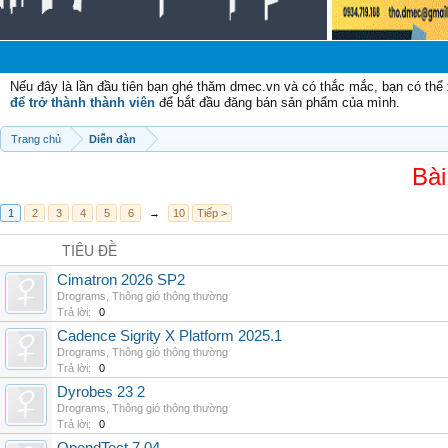
Chà
Nếu đây là lần đầu tiên bạn ghé thăm dmec.vn và có thắc mắc, bạn có th
để trở thành thành viên
để bắt đầu đăng bán sản phẩm của mình.
Trang chủ
Diễn đàn
Bài
1
2
3
4
5
6
→
10
Tiếp >
TIÊU ĐỀ
Cimatron 2026 SP2
Drograms
,
Thông gió thông thường
Trả lời:
0
Cadence Sigrity X Platform 2025.1
Drograms
,
Thông gió thông thường
Trả lời:
0
Dyrobes 23 2
Drograms
,
Thông gió thông thường
Trả lời:
0