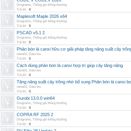
CODE V CODEV 2026
Drograms
,
Thông gió thông thường
Trả lời:
0
Maplesoft Maple 2026 x64
Drograms
,
Thông gió thông thường
Trả lời:
0
PSCAD v5.1 2
Drograms
,
Thông gió thông thường
Trả lời:
0
Phân bón lá canxi hữu cơ giải pháp tăng năng suất cây trồn
nana01
,
Giao lưu
Trả lời:
0
Cách dùng phân bón lá canxi hợp trí giúp cây tăng năng
nana01
,
Giao lưu
Trả lời:
0
Tăng năng suất cây trồng nhờ bổ sung Phân bón lá canxi b
nana01
,
Giao lưu
Trả lời:
0
Gurobi 13.0.0 win64
Drograms
,
Thông gió thông thường
Trả lời:
0
COPRA RF 2025 2
Drograms
,
Thông gió thông thường
Trả lời:
0