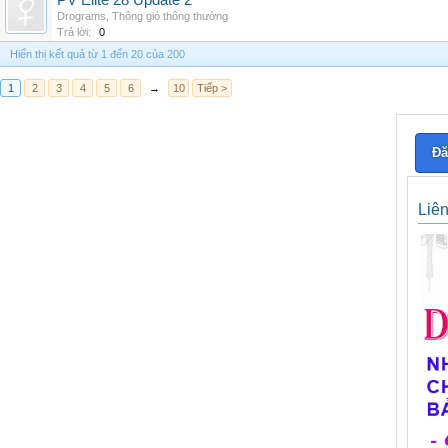
PV Elite 28 Update 2
Drograms
,
Thông gió thông thường
Trả lời:
0
Hiển thị kết quả từ 1 đến 20 của 200
1
2
3
4
5
6
→
10
Tiếp >
Đă
Liê