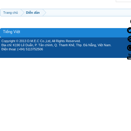
Trang chủ
Diễn đàn
Tiếng Việt
Copyright © 2013 D.M.E.C Co.,Ltd, All Rights Reserved.
Địa chỉ: K190 Lê Duẩn, P. Tân chính, Q. Thanh Khê, Thp. Đà Nẵng, Việt Nam.
Điện thoại: (+84) 5113752506