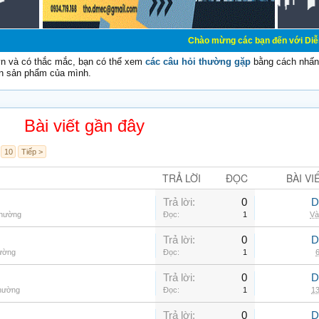
Chào mừng các bạn đến với Diễn đàn Cơ Điện -
vn và có thắc mắc, bạn có thể xem
các câu hỏi thường gặp
bằng cách nhấn 
n sản phẩm của mình.
Bài viết gần đây
10
Tiếp >
TRẢ LỜI
ĐỌC
BÀI VI
Trả lời:
0
D
thường
Đọc:
1
Và
Trả lời:
0
D
hường
Đọc:
1
6
Trả lời:
0
D
thường
Đọc:
1
13
Trả lời:
0
D