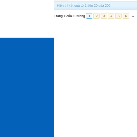
Hiển thị kết quả từ 1 đến 20 của 200
Trang 1 của 10 trang
1
2
3
4
5
6
→