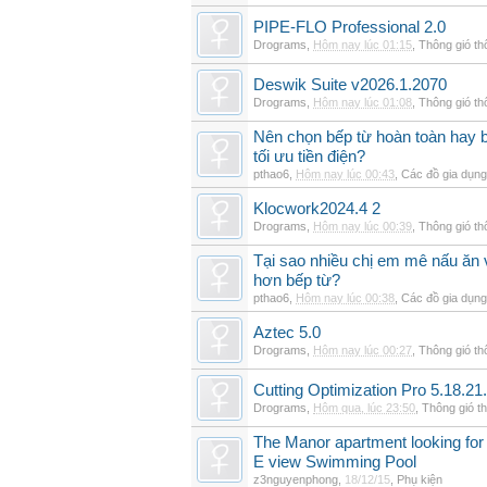
PIPE-FLO Professional 2.0
Drograms
,
Hôm nay lúc 01:15
,
Thông gió t
Deswik Suite v2026.1.2070
Drograms
,
Hôm nay lúc 01:08
,
Thông gió t
Nên chọn bếp từ hoàn toàn hay b
tối ưu tiền điện?
pthao6
,
Hôm nay lúc 00:43
,
Các đồ gia dụn
Klocwork2024.4 2
Drograms
,
Hôm nay lúc 00:39
,
Thông gió t
Tại sao nhiều chị em mê nấu ăn 
hơn bếp từ?
pthao6
,
Hôm nay lúc 00:38
,
Các đồ gia dụn
Aztec 5.0
Drograms
,
Hôm nay lúc 00:27
,
Thông gió t
Cutting Optimization Pro 5.18.21
Drograms
,
Hôm qua, lúc 23:50
,
Thông gió t
The Manor apartment looking for 
E view Swimming Pool
z3nguyenphong
,
18/12/15
,
Phụ kiện