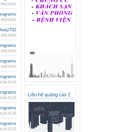
 phút trước
rograms
 phút trước
hoa2702
 phút trước
rograms
 phút trước
rograms
 phút trước
rograms
y lúc 01:44
rograms
Liên hệ quảng cáo 2
y lúc 01:37
rograms
y lúc 01:30
rograms
y lúc 01:23