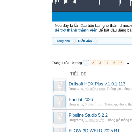
Nếu đây là lần đầu tiên bạn ghé thăm dmec.
để trở thành thành viên
để bắt đầu đăng bá
Trang chủ
Diễn đàn
Trang 1 của 10 trang
1
2
3
4
5
6
→
TIÊU ĐỀ
Drillsoft HDX Plus v.1.0.1.113
Drograms
,
Vài giây trước
,
Thông gió thông 
Pandat 2026
Drograms
,
6 phút trước
,
Thông gió thông t
Pipeline Studio 5.2 2
Drograms
,
13 phút trước
,
Thông gió thông 
FLOW-3D WELD 2025 R1