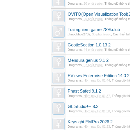
Drograms
,
20 phút trước
,
Thông gió thông 
OVITO(Open Visualization Tool)3
Drograms
,
26 phút trước
,
Thông gió thông 
Trai nghiem game 789kclub
phuockhoa2702
,
35 phút trước
,
Các thiết bị
GeoticSection 1.0.13 2
Drograms
,
44 phút trước
,
Thông gió thông 
Mensura genius 9.1 2
Drograms
,
52 phút trước
,
Thông gió thông 
EViews Enterprise Edition 14.0 2
Drograms
,
Hôm nay lúc 01:44
,
Thông gió t
Phast Safeti 9.1 2
Drograms
,
Hôm nay lúc 01:37
,
Thông gió t
GL Studio++ 8.2
Drograms
,
Hôm nay lúc 01:30
,
Thông gió t
Keysight EMPro 2026 2
Drograms
,
Hôm nay lúc 01:23
,
Thông gió t