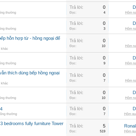
Trả lời:
0
D
hông thường
Đọc:
4
Hôm na
Trả lời:
0
D
hông thường
Đọc:
3
Hôm na
ếp hỗn hợp từ - hồng ngoại để
Trả lời:
0
Đọc:
10
Hôm na
g khác
Trả lời:
0
D
hông thường
Đọc:
9
Hôm na
vẫn thích dùng bếp hồng ngoại
Trả lời:
0
Đọc:
7
Hôm na
g khác
Trả lời:
0
D
hông thường
Đọc:
10
Hôm na
Trả lời:
0
D
.4
hông thường
Đọc:
7
Hôm qua
3 bedrooms fully furniture Tower
Trả lời:
5
Rona
Đọc:
519
Hôm qua