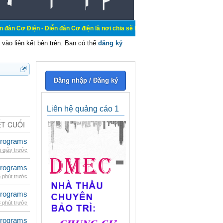
 Diễn đàn Cơ điện là nơi chia sẽ kiến thức kinh nghiệm trong lãnh vực cơ điện,
vào liên kết bên trên. Bạn có thể
đăng ký
Đăng nhập / Đăng ký
Liên hệ quảng cáo 1
ẾT CUỐI
rograms
i giây trước
rograms
 phút trước
rograms
 phút trước
rograms