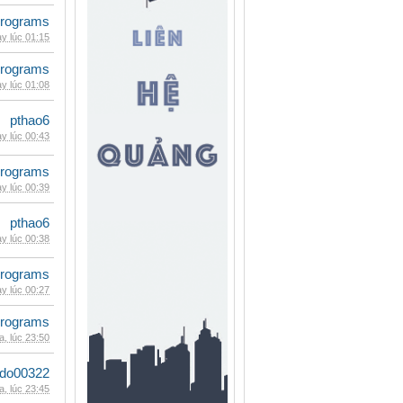
rograms
y lúc 01:15
rograms
y lúc 01:08
pthao6
y lúc 00:43
rograms
y lúc 00:39
pthao6
y lúc 00:38
rograms
y lúc 00:27
rograms
, lúc 23:50
ldo00322
, lúc 23:45