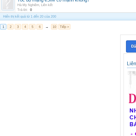
Tốc độ mạng eSIM có mạnh không?
Hà My Nghiêm
,
Liên kết
Trả lời:
0
Hiển thị kết quả từ 1 đến 20 của 200
1
2
3
4
5
6
→
10
Tiếp >
Đă
Liê