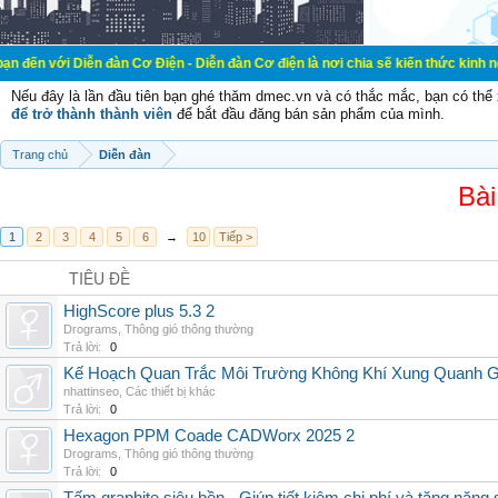
ễn đàn Cơ Điện - Diễn đàn Cơ điện là nơi chia sẽ kiến thức kinh nghiệm trong 
Nếu đây là lần đầu tiên bạn ghé thăm dmec.vn và có thắc mắc, bạn có th
để trở thành thành viên
để bắt đầu đăng bán sản phẩm của mình.
Trang chủ
Diễn đàn
Bài
1
2
3
4
5
6
→
10
Tiếp >
TIÊU ĐỀ
HighScore plus 5.3 2
Drograms
,
Thông gió thông thường
Trả lời:
0
Kế Hoạch Quan Trắc Môi Trường Không Khí Xung Quanh
nhattinseo
,
Các thiết bị khác
Trả lời:
0
Hexagon PPM Coade CADWorx 2025 2
Drograms
,
Thông gió thông thường
Trả lời:
0