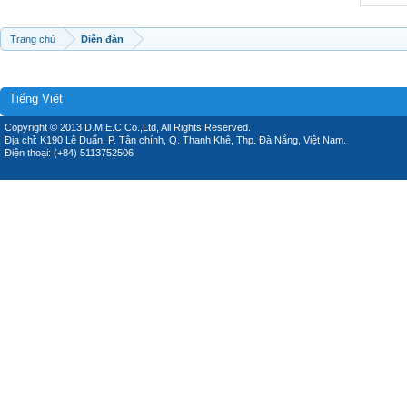
Trang chủ
Diễn đàn
Tiếng Việt
Copyright © 2013 D.M.E.C Co.,Ltd, All Rights Reserved.
Địa chỉ: K190 Lê Duẩn, P. Tân chính, Q. Thanh Khê, Thp. Đà Nẵng, Việt Nam.
Điện thoại: (+84) 5113752506