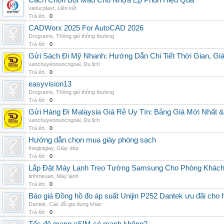
Cách Chọn Bột Màu Cho Nhựa Ép Phun Hiệu Quả
vietucplast
,
Liên kết
Trả lời:
0
CADWorx 2025 For AutoCAD 2026
Drograms
,
Thông gió thông thường
Trả lời:
0
Gửi Sách Đi Mỹ Nhanh: Hướng Dẫn Chi Tiết Thời Gian, G
vanchuyennuocngoai
,
Du lịch
Trả lời:
0
easyvision13
Drograms
,
Thông gió thông thường
Trả lời:
0
Gửi Hàng Đi Malaysia Giá Rẻ Uy Tín: Bảng Giá Mới Nhất 
vanchuyennuocngoai
,
Du lịch
Trả lời:
0
Hướng dẫn chọn mua giày phòng sạch
thegioigiay
,
Giày dép
Trả lời:
0
Lắp Đặt Máy Lạnh Treo Tường Samsung Cho Phòng Khác
tinhtrieuan
,
Máy lạnh
Trả lời:
0
Báo giá Đồng hồ đo áp suất Unijin P252 Dantek ưu đãi cho h
Dantek
,
Các đồ gia dụng khác
Trả lời:
0