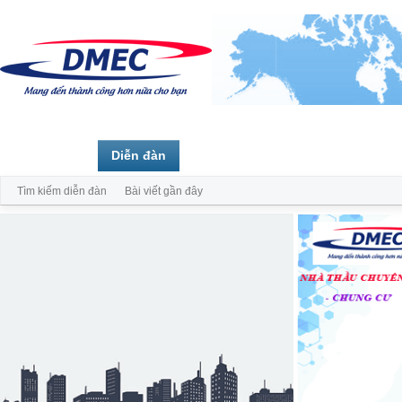
Trang chủ
Diễn đàn
Thành viên
Tìm kiếm diễn đàn
Bài viết gần đây