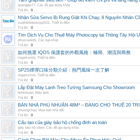
Tấm graphite siêu bền - Giúp tiết kiệm chi phí và tăng năng 
quanglan77
,
Các đồ gia dụng khác
Trả lời:
0
Nhận Sửa Servo Bị Rung Giật Khi Chạy, 8 Nguyên Nhân C
suathietbitudong3011
,
Thiết bị điện
Trả lời:
0
Tìm Dịch Vụ Cho Thuê Máy Photocopy tại Thông Tây Hội U
phuocaninfo
,
Các loại khác
Trả lời:
0
如何挑選 IQOS 保護套的外觀風格：極簡、潮流與商務
mqqrkzmrb
,
Thiết bị điện
Trả lời:
0
SP2S煙彈口味分類介紹：熱門風味一次了解
mqqrkzmrb
,
Thiết bị điện
Trả lời:
0
Lắp Đặt Máy Lạnh Treo Tường Samsung Cho Showroom
tinhtrieuan
,
Máy lạnh
Trả lời:
0
BÁN NHÀ PHÚ NHUẬN 48M² – ĐANG CHO THUÊ 20 TRIỆ
phuongchau
,
Mua bán nhà đất
Trả lời:
0
Cấu tạo của giày bảo hộ chống đinh an toàn
giày bảo hộ ziben
,
Các đồ gia dụng khác
Trả lời:
0