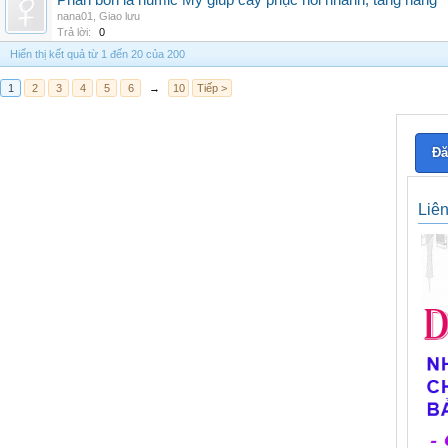
Phân bón lá humic Mỹ giúp cây phục hồi nhanh, tăng năng
nana01
,
Giao lưu
Trả lời:
0
Hiển thị kết quả từ 1 đến 20 của 200
1
2
3
4
5
6
→
10
Tiếp >
Đă
Liê