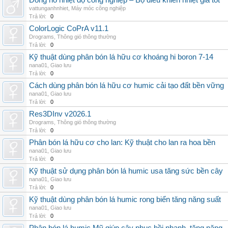
Đồng hồ nhiệt độ công nghiệp – Bộ điều khiển nhiệt giá tốt
vattunganhnhiet
,
Máy móc công nghiệp
Trả lời:
0
ColorLogic CoPrA v11.1
Drograms
,
Thông gió thông thường
Trả lời:
0
Kỹ thuật dùng phân bón lá hữu cơ khoáng hi boron 7-14
nana01
,
Giao lưu
Trả lời:
0
Cách dùng phân bón lá hữu cơ humic cải tạo đất bền vững
nana01
,
Giao lưu
Trả lời:
0
Res3DInv v2026.1
Drograms
,
Thông gió thông thường
Trả lời:
0
Phân bón lá hữu cơ cho lan: Kỹ thuật cho lan ra hoa bền
nana01
,
Giao lưu
Trả lời:
0
Kỹ thuật sử dụng phân bón lá humic usa tăng sức bền cây
nana01
,
Giao lưu
Trả lời:
0
Kỹ thuật dùng phân bón lá humic rong biển tăng năng suất
nana01
,
Giao lưu
Trả lời:
0