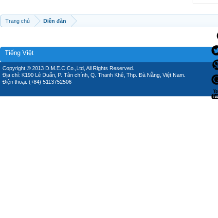
Trang chủ
Diễn đàn
Tiếng Việt
Copyright © 2013 D.M.E.C Co.,Ltd, All Rights Reserved.
Địa chỉ: K190 Lê Duẩn, P. Tân chính, Q. Thanh Khê, Thp. Đà Nẵng, Việt Nam.
Điện thoại: (+84) 5113752506