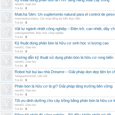
Kỹ thuật dùng phân bón lá HVP tăng năng suất cây trồng
nana01
,
Giao lưu
Trả lời:
0
Matcha Slim: Un suplemento natural para el control de peso
matchaslimcompra
,
Các hoạt động dự kiến thực hiện
Trả lời:
0
Vật tư ngành nhiệt công nghiệp – Điện trở, can nhiệt, dây ch
vattunganhnhiet
,
Máy móc công nghiệp
Trả lời:
0
Kỹ thuật dùng phân bón lá hữu cơ sinh học vi lượng cao
nana01
,
Giao lưu
Trả lời:
0
Hướng dẫn kỹ thuật sử dụng phân bón lá hữu cơ rong biển
nana01
,
Giao lưu
Trả lời:
0
Robot hút bụi lau nhà Dreame – Giải pháp dọn dẹp tiện lợi ch
Tainguyenmxh02
,
Liên kết
Trả lời:
0
Phân bón lá hữu cơ là gì? Giải pháp tăng trưởng bền vững
nana01
,
Giao lưu
Trả lời:
0
Tối ưu dinh dưỡng cho cây trồng bằng phân bón lá hữu cơ
nana01
,
Giao lưu
Trả lời:
0