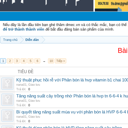
C
Nếu đây là lần đầu tiên bạn ghé thăm dmec.vn và có thắc mắc, bạn có th
để trở thành thành viên
để bắt đầu đăng bán sản phẩm của mình.
Trang chủ
Diễn đàn
Bài
1
2
3
4
5
6
→
10
Tiếp >
TIÊU ĐỀ
Kỹ thuật phục hồi rễ với Phân bón lá hvp vitamin b1 chai 10
nana01
,
Giao lưu
Trả lời:
0
Tăng năng suất cây trồng nhờ Phân bón lá hvp tn 6-6-4 k h
nana01
,
Giao lưu
Trả lời:
0
Bí quyết tăng năng suất mùa vụ với phân bón lá HVP 6-6-4 
nana01
,
Giao lưu
Trả lời:
0