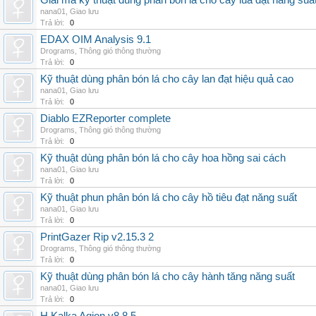
Giải mã kỹ thuật dùng phân bón lá cho cây lúa đạt năng suấ
nana01
,
Giao lưu
Trả lời:
0
EDAX OIM Analysis 9.1
Drograms
,
Thông gió thông thường
Trả lời:
0
Kỹ thuật dùng phân bón lá cho cây lan đạt hiệu quả cao
nana01
,
Giao lưu
Trả lời:
0
Diablo EZReporter complete
Drograms
,
Thông gió thông thường
Trả lời:
0
Kỹ thuật dùng phân bón lá cho cây hoa hồng sai cách
nana01
,
Giao lưu
Trả lời:
0
Kỹ thuật phun phân bón lá cho cây hồ tiêu đạt năng suất
nana01
,
Giao lưu
Trả lời:
0
PrintGazer Rip v2.15.3 2
Drograms
,
Thông gió thông thường
Trả lời:
0
Kỹ thuật dùng phân bón lá cho cây hành tăng năng suất
nana01
,
Giao lưu
Trả lời:
0