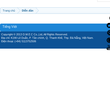
Trang chủ
Diễn đàn
Tiếng Việt
Copyright © 2013 D.M.E.C Co.,Ltd, All Rights Reserved.
Địa chỉ: K190 Lê Duẩn, P. Tân chính, Q. Thanh Khê, Thp. Đà Nẵng, Việt Nam.
Điện thoại: (+84) 5113752506