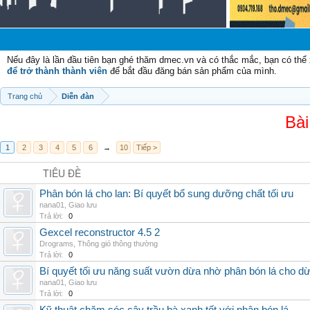
Nếu đây là lần đầu tiên bạn ghé thăm dmec.vn và có thắc mắc, bạn có th
để trở thành thành viên
để bắt đầu đăng bán sản phẩm của mình.
Trang chủ
Diễn đàn
Bài
1
2
3
4
5
6
→
10
Tiếp >
TIÊU ĐỀ
Phân bón lá cho lan: Bí quyết bổ sung dưỡng chất tối ưu
nana01
,
Giao lưu
Trả lời:
0
Gexcel reconstructor 4.5 2
Drograms
,
Thông gió thông thường
Trả lời:
0
Bí quyết tối ưu năng suất vườn dừa nhờ phân bón lá cho d
nana01
,
Giao lưu
Trả lời:
0