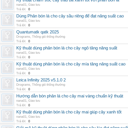
Kỹ thuật chăm sóc cây trầu bà xanh tốt với phân bón lá
nana01
,
Giao lưu
Trả lời:
0
Dùng Phân bón lá cho cây sầu riêng để đạt năng suất cao
nana01
,
Giao lưu
Trả lời:
0
Quantumatk qatk 2025
Drograms
,
Thông gió thông thường
Trả lời:
0
Kỹ thuật dùng phân bón lá cho cây ngô tăng năng suất
nana01
,
Giao lưu
Trả lời:
0
Kỹ thuật dùng phân bón lá cho cây mía tăng năng suất cao
nana01
,
Giao lưu
Trả lời:
0
Leica Infinity 2025 v5.1.0 2
Drograms
,
Thông gió thông thường
Trả lời:
0
Hướng dẫn bón phân lá cho cây mai vàng chuẩn kỹ thuật
nana01
,
Giao lưu
Trả lời:
0
Kỹ thuật dùng phân bón lá cho cây mai giúp cây xanh tốt
nana01
,
Giao lưu
Trả lời:
0