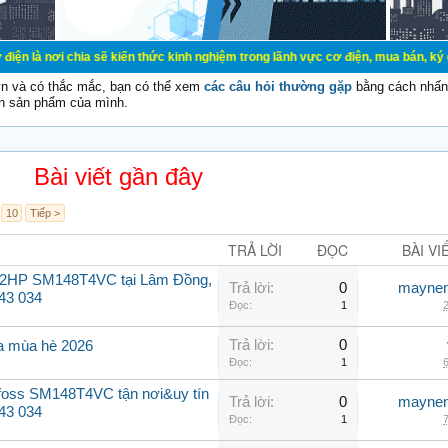
ia sẽ kiến thức kinh nghiệm trong lãnh vực cơ điện, mua bán, ký gửi, cho thuê
vn và có thắc mắc, bạn có thể xem
các câu hỏi thường gặp
bằng cách nhấn 
n sản phẩm của mình.
Bài viết gần đây
10
Tiếp >
TRẢ LỜI
ĐỌC
BÀI VI
 12HP SM148T4VC tại Lâm Đồng,
Trả lời:
0
maynen
143 034
Đọc:
1
2
Trả lời:
0
fa mùa hè 2026
Đọc:
1
6
foss SM148T4VC tận nơi&uy tín
Trả lời:
0
maynen
43 034
Đọc:
1
7