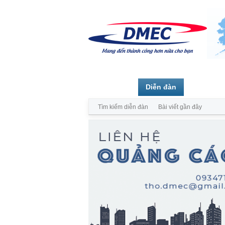
Trang chủ
Diễn đàn
Thành vi
Tìm kiếm diễn đàn
Bài viết gần đây