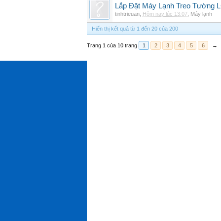
Lắp Đặt Máy Lạnh Treo Tường 
tinhtrieuan
,
Hôm nay lúc 13:07
,
Máy lạnh
Hiển thị kết quả từ 1 đến 20 của 200
Trang 1 của 10 trang
1
2
3
4
5
6
→