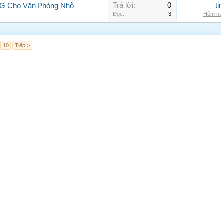
Trả lời:
0
t
LG Cho Văn Phòng Nhỏ
Đọc:
3
Hôm na
10
Tiếp >