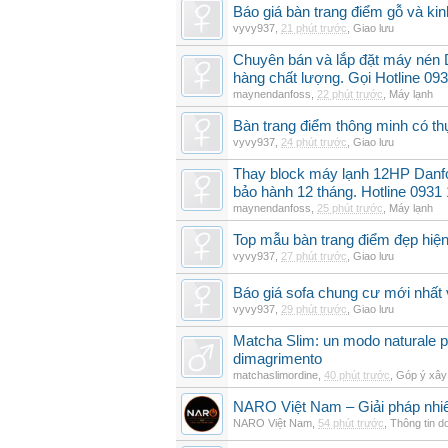
Báo giá bàn trang điểm gỗ và k
vyvy937
,
21 phút trước
,
Giao lưu
Chuyên bán và lắp đặt máy nén
hàng chất lượng. Gọi Hotline 09
maynendanfoss
,
22 phút trước
,
Máy lạnh
Bàn trang điểm thông minh có t
vyvy937
,
24 phút trước
,
Giao lưu
Thay block máy lạnh 12HP Danf
bảo hành 12 tháng. Hotline 0931
maynendanfoss
,
25 phút trước
,
Máy lạnh
Top mẫu bàn trang điểm đẹp hiện
vyvy937
,
27 phút trước
,
Giao lưu
Báo giá sofa chung cư mới nhất 
vyvy937
,
29 phút trước
,
Giao lưu
Matcha Slim: un modo naturale pe
dimagrimento
matchaslimordine
,
40 phút trước
,
Góp ý xây
NARO Việt Nam – Giải pháp nhiê
NARO Việt Nam
,
54 phút trước
,
Thông tin d