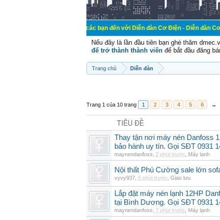
Chào mừng các bạn đến với Diễn đàn Cơ Điện - Diễn đàn Cơ điện là nơi ch
Nếu đây là lần đầu tiên bạn ghé thăm dmec.
để trở thành thành viên
để bắt đầu đăng bá
Trang chủ
Diễn đàn
Trang 1 của 10 trang
1
2
3
4
5
6
→
TIÊU ĐỀ
Thay tận nơi máy nén Danfoss
bảo hành uy tín. Gọi SĐT 0931 
maynendanfoss
,
2 phút trước
,
Máy lạnh
Nội thất Phú Cường sale lớn so
vyvy937
,
6 phút trước
,
Giao lưu
Lắp đặt máy nén lạnh 12HP Dan
tại Bình Dương. Gọi SĐT 0931 1
maynendanfoss
,
7 phút trước
,
Máy lạnh