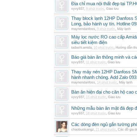
Địa chỉ mua nội thất đẹp tại TP.
vyvy937
,
9 phút trước
,
Giao lưu
Thay block lạnh 12HP Danfoss S
Long, bảo hành uy tín. Hotline 0
maynendanfoss
,
9 phút trước
,
Máy lạnh
Máy lọc nước RO cao cấp Amid
siêu tiết kiệm điện
tadashi.amida
,
10 phút trước
,
Hướng dẫn th
Báo giá bàn ăn thông minh và c
vyvy937
,
11 phút trước
,
Giao lưu
Thay máy nén 12HP Danfoss SM
hành nhanh chóng. Add Zalo 093
maynendanfoss
,
14 phút trước
,
Máy lạnh
Bàn ăn hiện đại cho căn hộ cao 
vyvy937
,
15 phút trước
,
Giao lưu
Những mẫu bàn ăn mặt đá đẹp đ
vyvy937
,
18 phút trước
,
Giao lưu
Các dòng đèn ngủ gắn tường phổ
chaobuoisangz
,
21 phút trước
,
Các đồ gia 