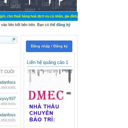
 hàng hoá dịch vụ cá nhân, gia đình. Mua bán, ký gửi, cho thuê thiết bị hệ thố
vào liên kết bên trên. Bạn có thể
đăng ký
Đăng nhập / Đăng ký
Liên hệ quảng cáo 1
ẾT CUỐI
danfoss
 phút trước
vyvy937
 phút trước
danfoss
 phút trước