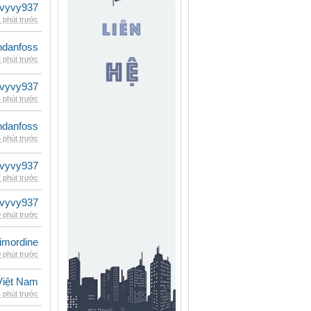
vyvy937
 phút trước
danfoss
 phút trước
vyvy937
 phút trước
danfoss
 phút trước
vyvy937
 phút trước
vyvy937
 phút trước
imordine
 phút trước
iệt Nam
 phút trước