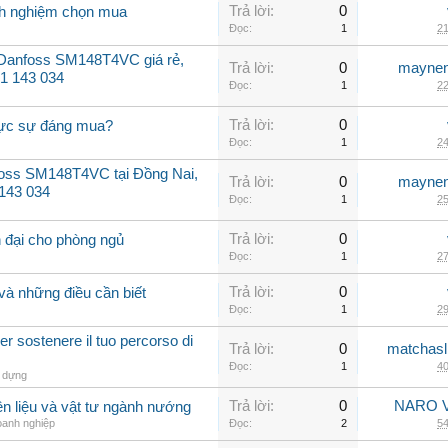
Trả lời:
0
inh nghiệm chọn mua
Đọc:
1
21
 Danfoss SM148T4VC giá rẻ,
Trả lời:
0
maynen
31 143 034
Đọc:
1
22
Trả lời:
0
hực sự đáng mua?
Đọc:
1
24
oss SM148T4VC tại Đồng Nai,
Trả lời:
0
maynen
 143 034
Đọc:
1
25
Trả lời:
0
 đại cho phòng ngủ
Đọc:
1
27
Trả lời:
0
và những điều cần biết
Đọc:
1
29
r sostenere il tuo percorso di
Trả lời:
0
matchasl
Đọc:
1
40
 dựng
Trả lời:
0
NARO V
n liệu và vật tư ngành nướng
oanh nghiệp
Đọc:
2
54