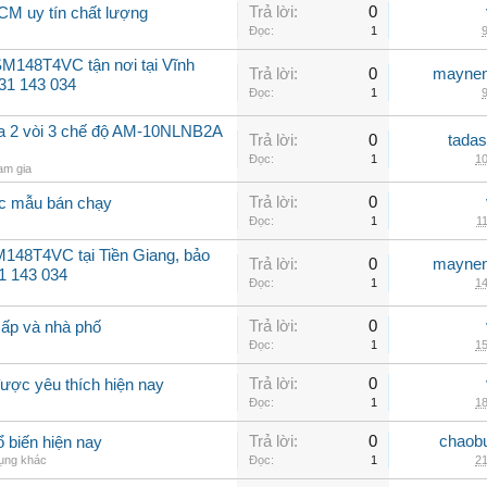
Trả lời:
0
HCM uy tín chất lượng
Đọc:
1
9
M148T4VC tận nơi tại Vĩnh
Trả lời:
0
maynen
931 143 034
Đọc:
1
9
a 2 vòi 3 chế độ AM-10NLNB2A
Trả lời:
0
tadas
Đọc:
1
10
am gia
Trả lời:
0
ác mẫu bán chạy
Đọc:
1
11
148T4VC tại Tiền Giang, bảo
Trả lời:
0
maynen
1 143 034
Đọc:
1
14
Trả lời:
0
cấp và nhà phố
Đọc:
1
15
Trả lời:
0
ược yêu thích hiện nay
Đọc:
1
18
Trả lời:
0
chaob
 biến hiện nay
dụng khác
Đọc:
1
21