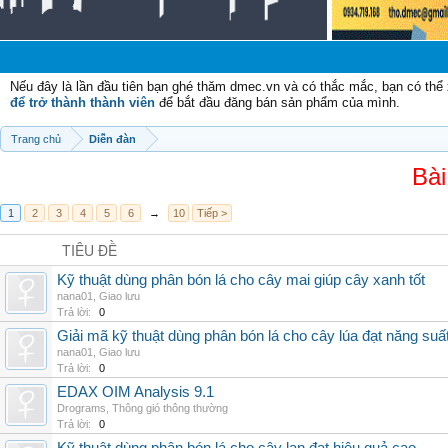
Nếu đây là lần đầu tiên bạn ghé thăm dmec.vn và có thắc mắc, bạn có th
để trở thành thành viên
để bắt đầu đăng bán sản phẩm của mình.
Trang chủ
Diễn đàn
Bài
1
2
3
4
5
6
→
10
Tiếp >
TIÊU ĐỀ
Kỹ thuật dùng phân bón lá cho cây mai giúp cây xanh tốt
nana01
,
Giao lưu
Trả lời:
0
Giải mã kỹ thuật dùng phân bón lá cho cây lúa đạt năng suấ
nana01
,
Giao lưu
Trả lời:
0
EDAX OIM Analysis 9.1
Drograms
,
Thông gió thông thường
Trả lời:
0