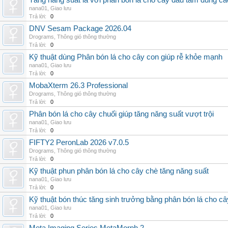
Tăng năng suất lá với phân bón lá cho cây dâu tằm đúng c
nana01
,
Giao lưu
Trả lời:
0
DNV Sesam Package 2026.04
Drograms
,
Thông gió thông thường
Trả lời:
0
Kỹ thuật dùng Phân bón lá cho cây con giúp rễ khỏe mạnh
nana01
,
Giao lưu
Trả lời:
0
MobaXterm 26.3 Professional
Drograms
,
Thông gió thông thường
Trả lời:
0
Phân bón lá cho cây chuối giúp tăng năng suất vượt trội
nana01
,
Giao lưu
Trả lời:
0
FIFTY2 PeronLab 2026 v7.0.5
Drograms
,
Thông gió thông thường
Trả lời:
0
Kỹ thuật phun phân bón lá cho cây chè tăng năng suất
nana01
,
Giao lưu
Trả lời:
0
Kỹ thuật bón thúc tăng sinh trưởng bằng phân bón lá cho c
nana01
,
Giao lưu
Trả lời:
0