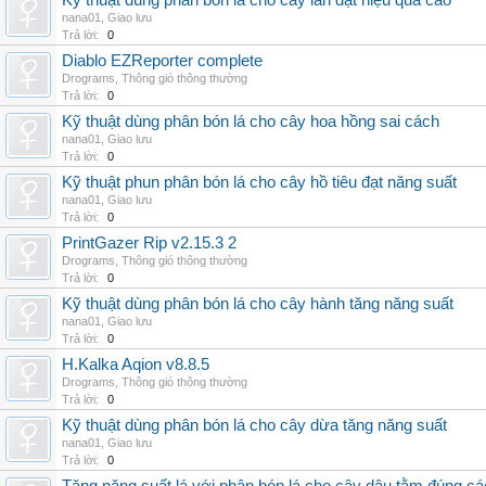
Kỹ thuật dùng phân bón lá cho cây lan đạt hiệu quả cao
nana01
,
Giao lưu
Trả lời:
0
Diablo EZReporter complete
Drograms
,
Thông gió thông thường
Trả lời:
0
Kỹ thuật dùng phân bón lá cho cây hoa hồng sai cách
nana01
,
Giao lưu
Trả lời:
0
Kỹ thuật phun phân bón lá cho cây hồ tiêu đạt năng suất
nana01
,
Giao lưu
Trả lời:
0
PrintGazer Rip v2.15.3 2
Drograms
,
Thông gió thông thường
Trả lời:
0
Kỹ thuật dùng phân bón lá cho cây hành tăng năng suất
nana01
,
Giao lưu
Trả lời:
0
H.Kalka Aqion v8.8.5
Drograms
,
Thông gió thông thường
Trả lời:
0
Kỹ thuật dùng phân bón lá cho cây dừa tăng năng suất
nana01
,
Giao lưu
Trả lời:
0