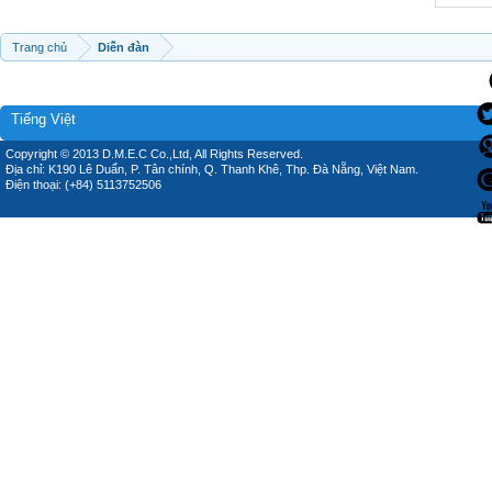
Trang chủ
Diễn đàn
Tiếng Việt
Copyright © 2013 D.M.E.C Co.,Ltd, All Rights Reserved.
Địa chỉ: K190 Lê Duẩn, P. Tân chính, Q. Thanh Khê, Thp. Đà Nẵng, Việt Nam.
Điện thoại: (+84) 5113752506