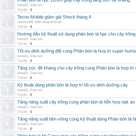
Phân bón lá hpc 22hxn giúp cây trồng tăng sức đề kháng
nana01
,
Giao lưu
Trả lời:
0
Tecno Mobile giảm giá Shock tháng 4
namtran08
,
Điện thoại Android
Trả lời:
9
Hướng dẫn kỹ thuật sử dụng phân bón lá hpc cho cây trồng
nana01
,
Giao lưu
Trả lời:
0
Tối ưu dinh dưỡng đất cùng Phân bón lá hợp trí super humi
nana01
,
Giao lưu
Trả lời:
0
Tăng sức đề kháng cho cây trồng cùng Phân bón lá hợp trí 
nana01
,
Giao lưu
Trả lời:
0
Kỹ thuật dùng phân bón lá hợp trí tối ưu dinh dưỡng cây
nana01
,
Giao lưu
Trả lời:
0
Tăng năng suất cây trồng cùng phân bón lá hỗn hợp npk an
nana01
,
Giao lưu
Trả lời:
0
Tăng năng suất bền vững cùng kỹ thuật dùng Phân bón lá h
nana01
,
Giao lưu
Trả lời:
0