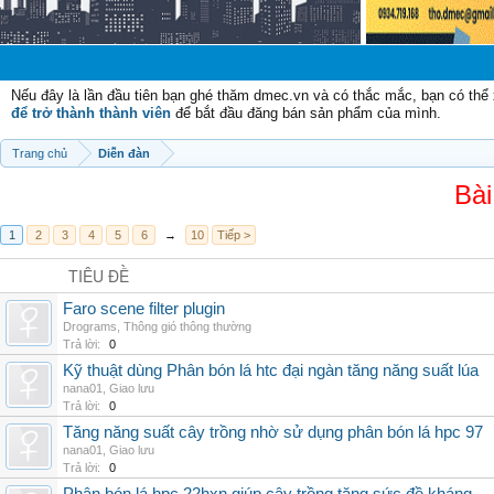
Chào mừng 
Nếu đây là lần đầu tiên bạn ghé thăm dmec.vn và có thắc mắc, bạn có th
để trở thành thành viên
để bắt đầu đăng bán sản phẩm của mình.
Trang chủ
Diễn đàn
Bài
1
2
3
4
5
6
→
10
Tiếp >
TIÊU ĐỀ
Faro scene filter plugin
Drograms
,
Thông gió thông thường
Trả lời:
0
Kỹ thuật dùng Phân bón lá htc đại ngàn tăng năng suất lúa
nana01
,
Giao lưu
Trả lời:
0
Tăng năng suất cây trồng nhờ sử dụng phân bón lá hpc 97
nana01
,
Giao lưu
Trả lời:
0