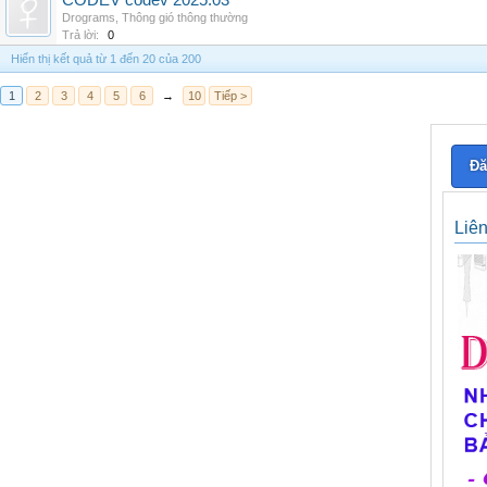
CODEV codev 2025.03
Drograms
,
Thông gió thông thường
Trả lời:
0
Hiển thị kết quả từ 1 đến 20 của 200
1
2
3
4
5
6
→
10
Tiếp >
Đă
Liê