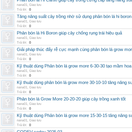
Phân bón lá Hi Canxi giúp cây trồng cứng cáp tăng năng su
nana01
,
Giao lưu
Trả lời:
0
Tăng năng suất cây trồng nhờ sử dụng phân bón lá hi boron
nana01
,
Giao lưu
Trả lời:
0
Phân bón lá Hi Boron giúp cây chống rụng trái hiệu quả
nana01
,
Giao lưu
Trả lời:
0
Giải pháp thúc đẩy rễ cực mạnh cùng phân bón lá grow mo
nana01
,
Giao lưu
Trả lời:
0
Kỹ thuật dùng Phân bón lá grow more 6-30-30 tạo mầm hoa
nana01
,
Giao lưu
Trả lời:
0
Kỹ thuật dùng phân bón lá grow more 30-10-10 tăng năng s
nana01
,
Giao lưu
Trả lời:
0
Phân bón lá Grow More 20-20-20 giúp cây trồng xanh tốt
nana01
,
Giao lưu
Trả lời:
0
Kỹ thuật dùng Phân bón lá grow more 15-30-15 tăng năng s
nana01
,
Giao lưu
Trả lời:
0