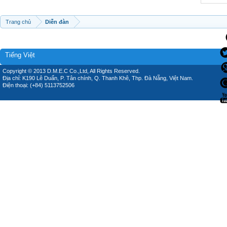
Trang chủ
Diễn đàn
Tiếng Việt
Copyright © 2013 D.M.E.C Co.,Ltd, All Rights Reserved.
Địa chỉ: K190 Lê Duẩn, P. Tân chính, Q. Thanh Khê, Thp. Đà Nẵng, Việt Nam.
Điện thoại: (+84) 5113752506