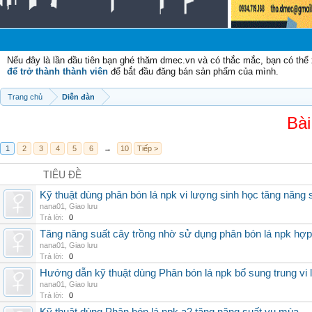
Nếu đây là lần đầu tiên bạn ghé thăm dmec.vn và có thắc mắc, bạn có th
để trở thành thành viên
để bắt đầu đăng bán sản phẩm của mình.
Trang chủ
Diễn đàn
Bài
1
2
3
4
5
6
→
10
Tiếp >
TIÊU ĐỀ
Kỹ thuật dùng phân bón lá npk vi lượng sinh học tăng năng 
nana01
,
Giao lưu
Trả lời:
0
Tăng năng suất cây trồng nhờ sử dụng phân bón lá npk hợp 
nana01
,
Giao lưu
Trả lời:
0
Hướng dẫn kỹ thuật dùng Phân bón lá npk bổ sung trung vi
nana01
,
Giao lưu
Trả lời:
0