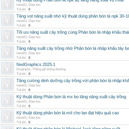
Kỹ thuật dùng Phân bón lá npk a2 tăng năng suất vụ mùa
nana01
,
Giao lưu
Trả lời:
0
Tăng vọt năng suất nhờ kỹ thuật dùng phân bón lá npk 30-1
nana01
,
Giao lưu
Trả lời:
0
Tối ưu năng suất cây trồng cùng Phân bón lá nhập khẩu thái
nana01
,
Giao lưu
Trả lời:
0
Tăng năng suất cây trồng nhờ Phân bón lá nhập khẩu tây b
nana01
,
Giao lưu
Trả lời:
0
NedGraphics 2025.1
Drograms
,
Thông gió thông thường
Trả lời:
0
Tăng cường dinh dưỡng cây trồng với phân bón lá nhập kh
nana01
,
Giao lưu
Trả lời:
0
Kỹ thuật dùng Phân bón lá mx bo tăng năng suất cây trồng
nana01
,
Giao lưu
Trả lời:
0
Kỹ thuật dùng phân bón lá mít cho lan đạt hiệu quả cao
nana01
,
Giao lưu
Trả lời:
0