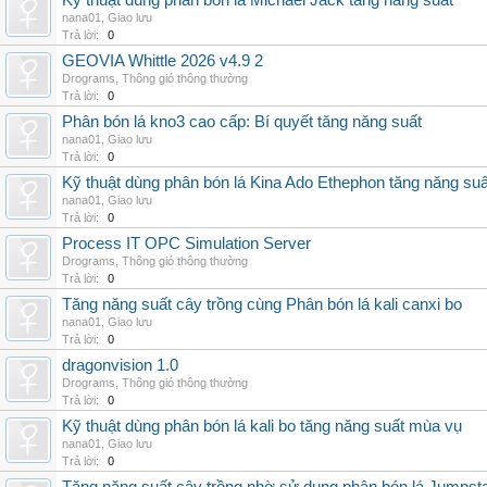
Kỹ thuật dùng phân bón lá Michael Jack tăng năng suất
nana01
,
Giao lưu
Trả lời:
0
GEOVIA Whittle 2026 v4.9 2
Drograms
,
Thông gió thông thường
Trả lời:
0
Phân bón lá kno3 cao cấp: Bí quyết tăng năng suất
nana01
,
Giao lưu
Trả lời:
0
Kỹ thuật dùng phân bón lá Kina Ado Ethephon tăng năng suấ
nana01
,
Giao lưu
Trả lời:
0
Process IT OPC Simulation Server
Drograms
,
Thông gió thông thường
Trả lời:
0
Tăng năng suất cây trồng cùng Phân bón lá kali canxi bo
nana01
,
Giao lưu
Trả lời:
0
dragonvision 1.0
Drograms
,
Thông gió thông thường
Trả lời:
0
Kỹ thuật dùng phân bón lá kali bo tăng năng suất mùa vụ
nana01
,
Giao lưu
Trả lời:
0