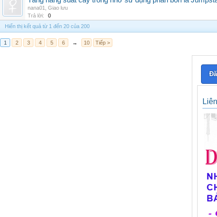
Tăng năng suất cây trồng nhờ sử dụng phân bón lá Jumpsta
nana01
,
Giao lưu
Trả lời:
0
Hiển thị kết quả từ 1 đến 20 của 200
1
2
3
4
5
6
→
10
Tiếp >
Đă
Liê