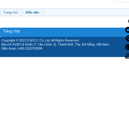
Trang chủ
Diễn đàn
Tiếng Việt
Copyright © 2013 D.M.E.C Co.,Ltd, All Rights Reserved.
Địa chỉ: K190 Lê Duẩn, P. Tân chính, Q. Thanh Khê, Thp. Đà Nẵng, Việt Nam.
Điện thoại: (+84) 5113752506