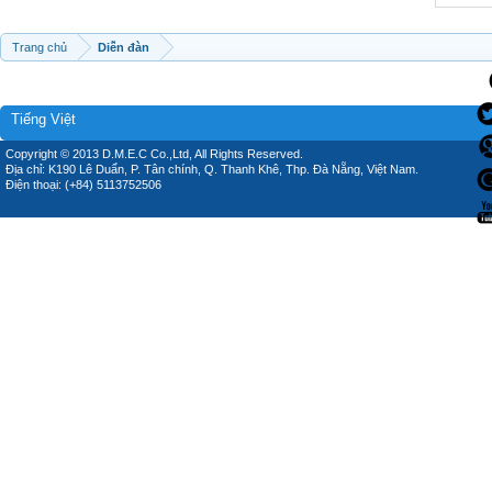
Trang chủ
Diễn đàn
Tiếng Việt
Copyright © 2013 D.M.E.C Co.,Ltd, All Rights Reserved.
Địa chỉ: K190 Lê Duẩn, P. Tân chính, Q. Thanh Khê, Thp. Đà Nẵng, Việt Nam.
Điện thoại: (+84) 5113752506