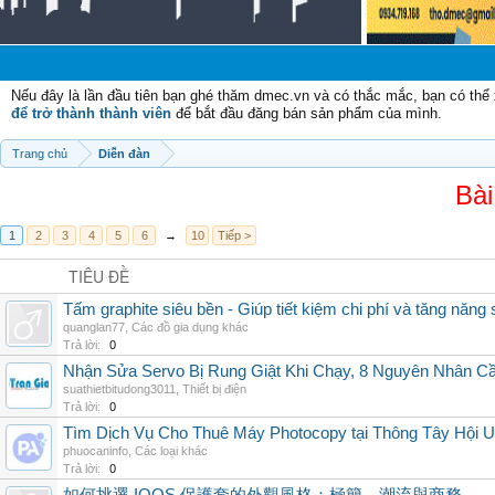
Chào m
Nếu đây là lần đầu tiên bạn ghé thăm dmec.vn và có thắc mắc, bạn có th
để trở thành thành viên
để bắt đầu đăng bán sản phẩm của mình.
Trang chủ
Diễn đàn
Bài
1
2
3
4
5
6
→
10
Tiếp >
TIÊU ĐỀ
Tấm graphite siêu bền - Giúp tiết kiệm chi phí và tăng năng 
quanglan77
,
Các đồ gia dụng khác
Trả lời:
0
Nhận Sửa Servo Bị Rung Giật Khi Chạy, 8 Nguyên Nhân C
suathietbitudong3011
,
Thiết bị điện
Trả lời:
0
Tìm Dịch Vụ Cho Thuê Máy Photocopy tại Thông Tây Hội U
phuocaninfo
,
Các loại khác
Trả lời:
0