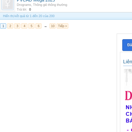
PVCAD Mega 2025
Drograms
,
Thông gió thông thường
Trả lời:
0
Hiển thị kết quả từ 1 đến 20 của 200
1
2
3
4
5
6
→
10
Tiếp >
Đă
Liê