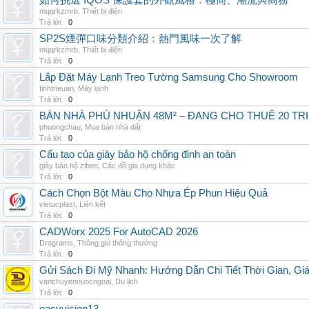
如何挑選 IQOS 保護套的外觀風格：極簡、潮流與商務
mqqrkzmrb
,
Thiết bị điện
Trả lời:
0
SP2S煙彈口味分類介紹：熱門風味一次了解
mqqrkzmrb
,
Thiết bị điện
Trả lời:
0
Lắp Đặt Máy Lạnh Treo Tường Samsung Cho Showroom
tinhtrieuan
,
Máy lạnh
Trả lời:
0
BÁN NHÀ PHÚ NHUẬN 48M² – ĐANG CHO THUÊ 20 TRIỆ
phuongchau
,
Mua bán nhà đất
Trả lời:
0
Cấu tạo của giày bảo hộ chống đinh an toàn
giày bảo hộ ziben
,
Các đồ gia dụng khác
Trả lời:
0
Cách Chọn Bột Màu Cho Nhựa Ép Phun Hiệu Quả
vietucplast
,
Liên kết
Trả lời:
0
CADWorx 2025 For AutoCAD 2026
Drograms
,
Thông gió thông thường
Trả lời:
0
Gửi Sách Đi Mỹ Nhanh: Hướng Dẫn Chi Tiết Thời Gian, G
vanchuyennuocngoai
,
Du lịch
Trả lời:
0