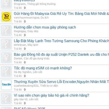
easyvision13
Drograms
,
Thông gió thông thường
Trả lời:
0
Gửi Hàng Đi Malaysia Giá Rẻ Uy Tín: Bảng Giá Mới Nhất 
vanchuyennuocngoai
,
Du lịch
Trả lời:
0
Hướng dẫn chọn mua giày phòng sạch
thegioigiay
,
Giày dép
Trả lời:
0
Lắp Đặt Máy Lạnh Treo Tường Samsung Cho Phòng Khác
tinhtrieuan
,
Máy lạnh
Trả lời:
0
Báo giá Đồng hồ đo áp suất Unijin P252 Dantek ưu đãi cho h
Dantek
,
Các đồ gia dụng khác
Trả lời:
0
Tốc độ mạng eSIM có mạnh không?
Hà My Nghiêm
,
Liên kết
Trả lời:
0
Thường Xuyên Sửa Servo Lỗi Encoder,Nguyên Nhân Mất T
suathietbitudong3011
,
Thiết bị cơ điện
Trả lời:
0
Vì sao nên chọn giày bảo hộ giá rẻ chính hãng?
giày bảo hộ
,
Liên kết
Trả lời:
0