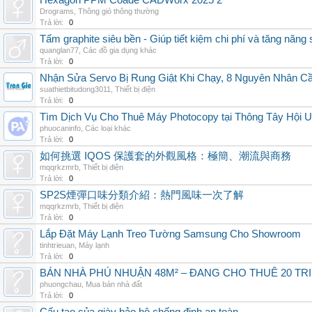
Hexagon PPM Coade CADWorx 2025 2
Drograms
,
Thông gió thông thường
Trả lời:
0
Tấm graphite siêu bền - Giúp tiết kiệm chi phí và tăng năng 
quanglan77
,
Các đồ gia dụng khác
Trả lời:
0
Nhận Sửa Servo Bị Rung Giật Khi Chạy, 8 Nguyên Nhân C
suathietbitudong3011
,
Thiết bị điện
Trả lời:
0
Tìm Dịch Vụ Cho Thuê Máy Photocopy tại Thông Tây Hội U
phuocaninfo
,
Các loại khác
Trả lời:
0
如何挑選 IQOS 保護套的外觀風格：極簡、潮流與商務
mqqrkzmrb
,
Thiết bị điện
Trả lời:
0
SP2S煙彈口味分類介紹：熱門風味一次了解
mqqrkzmrb
,
Thiết bị điện
Trả lời:
0
Lắp Đặt Máy Lạnh Treo Tường Samsung Cho Showroom
tinhtrieuan
,
Máy lạnh
Trả lời:
0
BÁN NHÀ PHÚ NHUẬN 48M² – ĐANG CHO THUÊ 20 TRIỆ
phuongchau
,
Mua bán nhà đất
Trả lời:
0