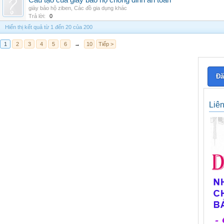
Cấu tạo của giày bảo hộ chống đinh an toàn
giày bảo hộ ziben
,
Các đồ gia dụng khác
Trả lời:
0
Hiển thị kết quả từ 1 đến 20 của 200
1
2
3
4
5
6
→
10
Tiếp >
Đă
Liê