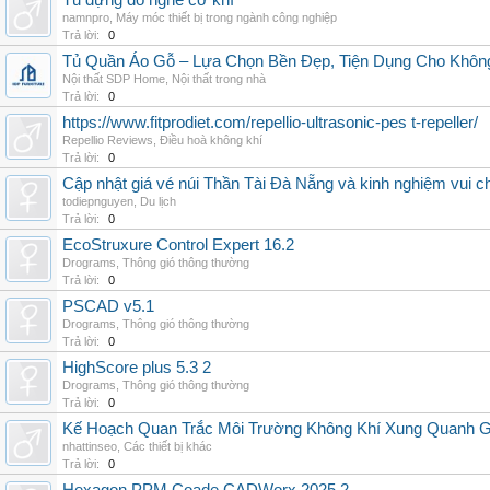
Tủ đựng đồ nghề cơ khí
namnpro
,
Máy móc thiết bị trong ngành công nghiệp
Trả lời:
0
Tủ Quần Áo Gỗ – Lựa Chọn Bền Đẹp, Tiện Dụng Cho Khôn
Nội thất SDP Home
,
Nội thất trong nhà
Trả lời:
0
https://www.fitprodiet.com/repellio-ultrasonic-pes t-repeller/
Repellio Reviews
,
Điều hoà không khí
Trả lời:
0
Cập nhật giá vé núi Thần Tài Đà Nẵng và kinh nghiệm vui c
todiepnguyen
,
Du lịch
Trả lời:
0
EcoStruxure Control Expert 16.2
Drograms
,
Thông gió thông thường
Trả lời:
0
PSCAD v5.1
Drograms
,
Thông gió thông thường
Trả lời:
0
HighScore plus 5.3 2
Drograms
,
Thông gió thông thường
Trả lời:
0
Kế Hoạch Quan Trắc Môi Trường Không Khí Xung Quanh
nhattinseo
,
Các thiết bị khác
Trả lời:
0