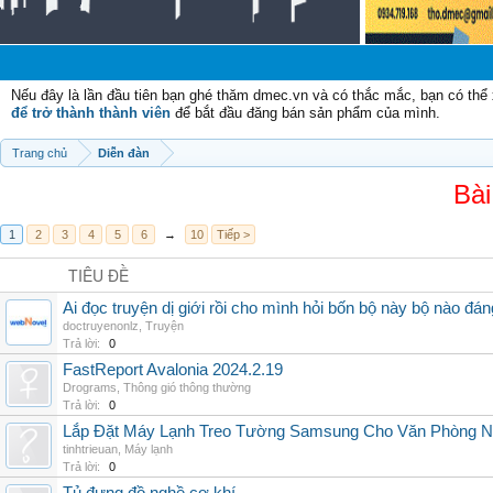
Nếu đây là lần đầu tiên bạn ghé thăm dmec.vn và có thắc mắc, bạn có th
để trở thành thành viên
để bắt đầu đăng bán sản phẩm của mình.
Trang chủ
Diễn đàn
Bài
1
2
3
4
5
6
→
10
Tiếp >
TIÊU ĐỀ
Ai đọc truyện dị giới rồi cho mình hỏi bốn bộ này bộ nào đá
doctruyenonlz
,
Truyện
Trả lời:
0
FastReport Avalonia 2024.2.19
Drograms
,
Thông gió thông thường
Trả lời:
0
Lắp Đặt Máy Lạnh Treo Tường Samsung Cho Văn Phòng 
tinhtrieuan
,
Máy lạnh
Trả lời:
0