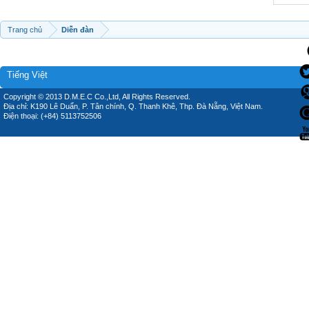
Trang chủ
Diễn đàn
Tiếng Việt
Copyright © 2013 D.M.E.C Co.,Ltd, All Rights Reserved.
Địa chỉ: K190 Lê Duẩn, P. Tân chính, Q. Thanh Khê, Thp. Đà Nẵng, Việt Nam.
Điện thoại: (+84) 5113752506