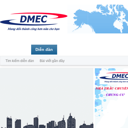
Trang chủ
Diễn đàn
Thành viên
Tìm kiếm diễn đàn
Bài viết gần đây