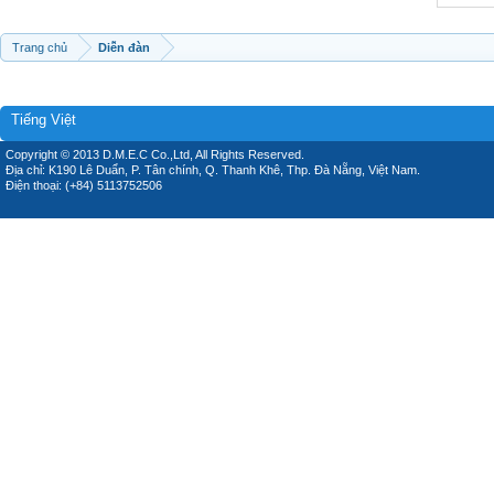
Trang chủ
Diễn đàn
Tiếng Việt
Copyright © 2013 D.M.E.C Co.,Ltd, All Rights Reserved.
Địa chỉ: K190 Lê Duẩn, P. Tân chính, Q. Thanh Khê, Thp. Đà Nẵng, Việt Nam.
Điện thoại: (+84) 5113752506