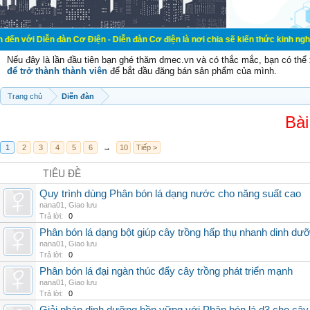
đàn Cơ Điện - Diễn đàn Cơ điện là nơi chia sẽ kiến thức kinh nghiệm trong lãn
Nếu đây là lần đầu tiên bạn ghé thăm dmec.vn và có thắc mắc, bạn có th
để trở thành thành viên
để bắt đầu đăng bán sản phẩm của mình.
Trang chủ
Diễn đàn
Bài
1
2
3
4
5
6
→
10
Tiếp >
TIÊU ĐỀ
Quy trình dùng Phân bón lá dạng nước cho năng suất cao
nana01
,
Giao lưu
Trả lời:
0
Phân bón lá dạng bột giúp cây trồng hấp thụ nhanh dinh dư
nana01
,
Giao lưu
Trả lời:
0
Phân bón lá đại ngàn thúc đẩy cây trồng phát triển mạnh
nana01
,
Giao lưu
Trả lời:
0