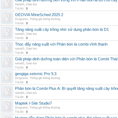
Giải pháp dinh dưỡng bền vững với Phân bón lá d3 cho cây
nana01
,
Giao lưu
Trả lời:
0
GEOVIA MineSched 2025 2
Drograms
,
Thông gió thông thường
Trả lời:
0
Tăng năng suất cây trồng nhờ sử dụng phân bón lá D1
nana01
,
Giao lưu
Trả lời:
0
Thúc đẩy năng suất với Phân bón lá combi vĩnh thạnh
nana01
,
Giao lưu
Trả lời:
0
Giải pháp dinh dưỡng toàn diện với Phân bón lá Combi Thái
nana01
,
Giao lưu
Trả lời:
0
geogiga seismic Pro 9.3
Drograms
,
Thông gió thông thường
Trả lời:
0
Phân bón lá Combi Plus A: Bí quyết tăng năng suất cây trồn
nana01
,
Giao lưu
Trả lời:
0
Maptek I-Site Studio7
Drograms
,
Thông gió thông thường
Trả lời:
0