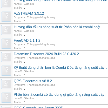
Hướng dẫn dùng Phân bón lá combi plus đạt năng suất cao
nana01
,
Giao lưu
Trả lời:
0
AxSTREAM 3.9.12
Drograms
,
Thông gió thông thường
Trả lời:
0
Hướng dẫn tối ưu năng suất từ Phân bón lá combi nhật
nana01
,
Giao lưu
Trả lời:
0
FreeCAD 1.1.1 2
Drograms
,
Thông gió thông thường
Trả lời:
0
Datamine Discover 2024 Build 23.0.426 2
Drograms
,
Thông gió thông thường
Trả lời:
0
Kỹ thuật dùng phân bón lá Combi Đức tăng năng suất cây t
nana01
,
Giao lưu
Trả lời:
0
QPS Fledermaus v8.8.2
Drograms
,
Thông gió thông thường
Trả lời:
0
Phân bón lá combi có tác dụng gì giúp tăng năng suất cây
nana01
,
Giao lưu
Trả lời:
0