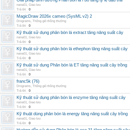
Giải pháp dinh dưỡng Phân bón lá f bo tăng tỷ lệ đậu trái
nana01
,
Giao lưu
Trả lời:
0
MagicDraw 2026x cameo (SysML v2) 2
Drograms
,
Thông gió thông thường
Trả lời:
0
Kỹ thuật sử dụng phân bón lá extract tăng năng suất cây
nana01
,
Giao lưu
Trả lời:
0
Kỹ thuật sử dụng phân bón lá ethephon tăng năng suất cây
nana01
,
Giao lưu
Trả lời:
0
Kỹ thuật sử dụng Phân bón lá ET tăng năng suất cây trồng
nana01
,
Giao lưu
Trả lời:
0
franc5k (76)
Drograms
,
Thông gió thông thường
Trả lời:
0
Kỹ thuật sử dụng phân bón lá enzyme tăng năng suất cây
nana01
,
Giao lưu
Trả lời:
0
Kỹ thuật dùng phân bón lá energy tăng năng suất cây trồng
nana01
,
Giao lưu
Trả lời:
0