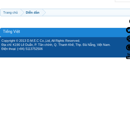
Trang chủ
Diễn đàn
Tiếng Việt
Copyright © 2013 D.M.E.C Co.,Ltd, All Rights Reserved.
Địa chỉ: K190 Lê Duẩn, P. Tân chính, Q. Thanh Khê, Thp. Đà Nẵng, Việt Nam.
Điện thoại: (+84) 5113752506