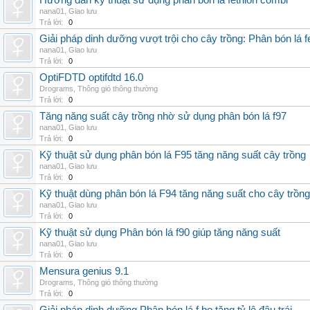
Hướng dẫn kỹ thuật sử dụng phân bón lá fetrilon combi
nana01
,
Giao lưu
Trả lời:
0
Giải pháp dinh dưỡng vượt trội cho cây trồng: Phân bón lá fe
nana01
,
Giao lưu
Trả lời:
0
OptiFDTD optifdtd 16.0
Drograms
,
Thông gió thông thường
Trả lời:
0
Tăng năng suất cây trồng nhờ sử dụng phân bón lá f97
nana01
,
Giao lưu
Trả lời:
0
Kỹ thuật sử dụng phân bón lá F95 tăng năng suất cây trồng
nana01
,
Giao lưu
Trả lời:
0
Kỹ thuật dùng phân bón lá F94 tăng năng suất cho cây trồng
nana01
,
Giao lưu
Trả lời:
0
Kỹ thuật sử dụng Phân bón lá f90 giúp tăng năng suất
nana01
,
Giao lưu
Trả lời:
0
Mensura genius 9.1
Drograms
,
Thông gió thông thường
Trả lời:
0