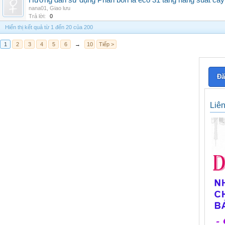
Hướng dẫn sử dụng Phân bón lá eco 31 tăng năng suất cây
nana01
,
Giao lưu
Trả lời:
0
Hiển thị kết quả từ 1 đến 20 của 200
1
2
3
4
5
6
→
10
Tiếp >
Đă
Liê