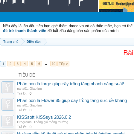
Nếu đây là lần đầu tiên bạn ghé thăm dmec.vn và có thắc mắc, bạn có th
để trở thành thành viên
để bắt đầu đăng bán sản phẩm của mình.
Trang chủ
Diễn đàn
Bài
1
2
3
4
5
6
→
10
Tiếp >
TIÊU ĐỀ
Phân bón lá forge giúp cây trồng tăng nhanh năng suất!
nana01
,
Giao lưu
Trả lời:
0
Phân bón lá Flower 95 giúp cây trồng tăng sức đề kháng
nana01
,
Giao lưu
Trả lời:
0
KISSsoft KISSsys 2026.0 2
Drograms
,
Thông gió thông thường
Trả lời:
0