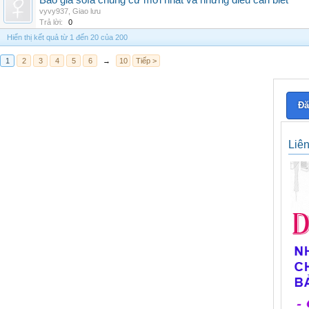
Báo giá sofa chung cư mới nhất và những điều cần biết
vyvy937
,
Giao lưu
Trả lời:
0
Hiển thị kết quả từ 1 đến 20 của 200
1
2
3
4
5
6
→
10
Tiếp >
Đă
Liê