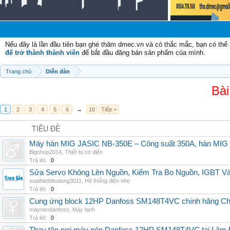
C
Nếu đây là lần đầu tiên bạn ghé thăm dmec.vn và có thắc mắc, bạn có th
để trở thành thành viên
để bắt đầu đăng bán sản phẩm của mình.
Trang chủ
Diễn đàn
Bài
1
2
3
4
5
6
→
10
Tiếp >
TIÊU ĐỀ
Máy hàn MIG JASIC NB-350E – Công suất 350A, hàn MI
Bigshop2014
,
Thiết bị cơ điện
Trả lời:
0
Sửa Servo Không Lên Nguồn, Kiểm Tra Bo Nguồn, IGBT V
suathietbitudong3011
,
Hệ thống điện nhẹ
Trả lời:
0
Cung ứng block 12HP Danfoss SM148T4VC chính hãng China
maynendanfoss
,
Máy lạnh
Trả lời:
0