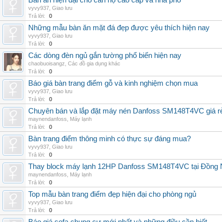
Bàn ăn hiện đại cho căn hộ cao cấp và nhà phố
vyvy937
,
Giao lưu
Trả lời:
0
Những mẫu bàn ăn mặt đá đẹp được yêu thích hiện nay
vyvy937
,
Giao lưu
Trả lời:
0
Các dòng đèn ngủ gắn tường phổ biến hiện nay
chaobuoisangz
,
Các đồ gia dụng khác
Trả lời:
0
Báo giá bàn trang điểm gỗ và kinh nghiệm chọn mua
vyvy937
,
Giao lưu
Trả lời:
0
Chuyên bán và lắp đặt máy nén Danfoss SM148T4VC giá rẻ,
maynendanfoss
,
Máy lạnh
Trả lời:
0
Bàn trang điểm thông minh có thực sự đáng mua?
vyvy937
,
Giao lưu
Trả lời:
0
Thay block máy lạnh 12HP Danfoss SM148T4VC tại Đồng Nai
maynendanfoss
,
Máy lạnh
Trả lời:
0
Top mẫu bàn trang điểm đẹp hiện đại cho phòng ngủ
vyvy937
,
Giao lưu
Trả lời:
0