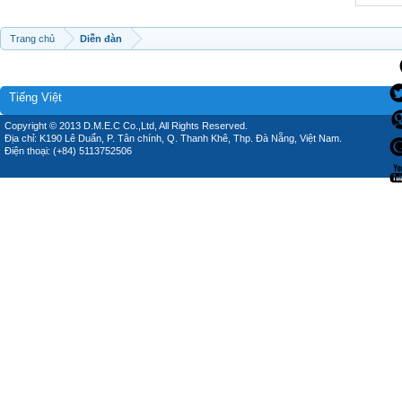
Trang chủ
Diễn đàn
Tiếng Việt
Copyright © 2013 D.M.E.C Co.,Ltd, All Rights Reserved.
Địa chỉ: K190 Lê Duẩn, P. Tân chính, Q. Thanh Khê, Thp. Đà Nẵng, Việt Nam.
Điện thoại: (+84) 5113752506