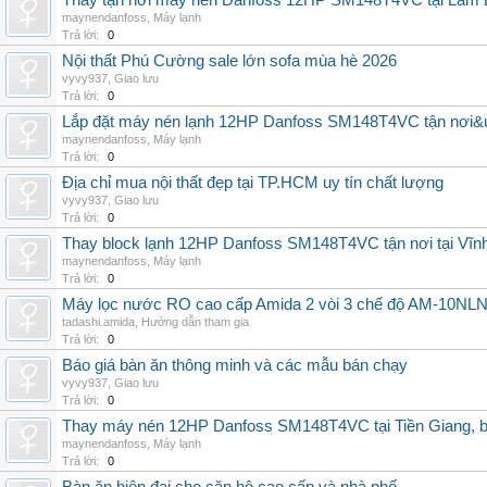
Thay tận nơi máy nén Danfoss 12HP SM148T4VC tại Lâm Đ
maynendanfoss
,
Máy lạnh
Trả lời:
0
Nội thất Phú Cường sale lớn sofa mùa hè 2026
vyvy937
,
Giao lưu
Trả lời:
0
Lắp đặt máy nén lạnh 12HP Danfoss SM148T4VC tận nơi&uy
maynendanfoss
,
Máy lạnh
Trả lời:
0
Địa chỉ mua nội thất đẹp tại TP.HCM uy tín chất lượng
vyvy937
,
Giao lưu
Trả lời:
0
Thay block lạnh 12HP Danfoss SM148T4VC tận nơi tại Vĩnh 
maynendanfoss
,
Máy lạnh
Trả lời:
0
Máy lọc nước RO cao cấp Amida 2 vòi 3 chế độ AM-10NLNB2
tadashi.amida
,
Hướng dẫn tham gia
Trả lời:
0
Báo giá bàn ăn thông minh và các mẫu bán chạy
vyvy937
,
Giao lưu
Trả lời:
0
Thay máy nén 12HP Danfoss SM148T4VC tại Tiền Giang, b
maynendanfoss
,
Máy lạnh
Trả lời:
0