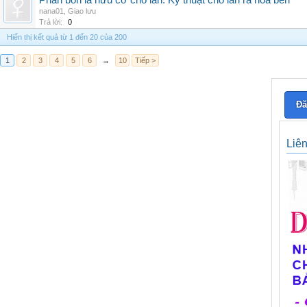
Phân bón lá hữu cơ cho lan: Kỹ thuật cho lan ra hoa bền
nana01
,
Giao lưu
Trả lời:
0
Hiển thị kết quả từ 1 đến 20 của 200
1
2
3
4
5
6
→
10
Tiếp >
Đă
Liê