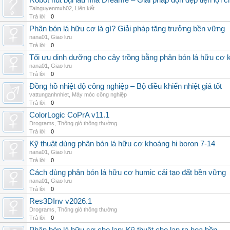
Robot hút bụi lau nhà Dreame – Giải pháp dọn dẹp tiện lợi ch
Tainguyenmxh02
,
Liên kết
Trả lời:
0
Phân bón lá hữu cơ là gì? Giải pháp tăng trưởng bền vững
nana01
,
Giao lưu
Trả lời:
0
Tối ưu dinh dưỡng cho cây trồng bằng phân bón lá hữu cơ
nana01
,
Giao lưu
Trả lời:
0
Đồng hồ nhiệt độ công nghiệp – Bộ điều khiển nhiệt giá tốt
vattunganhnhiet
,
Máy móc công nghiệp
Trả lời:
0
ColorLogic CoPrA v11.1
Drograms
,
Thông gió thông thường
Trả lời:
0
Kỹ thuật dùng phân bón lá hữu cơ khoáng hi boron 7-14
nana01
,
Giao lưu
Trả lời:
0
Cách dùng phân bón lá hữu cơ humic cải tạo đất bền vững
nana01
,
Giao lưu
Trả lời:
0
Res3DInv v2026.1
Drograms
,
Thông gió thông thường
Trả lời:
0