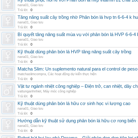
Kỹ thuật phục hồi rễ với Phân bón lá hvp vitamin b1 chai 10
nana01
,
Giao lưu
Trả lời:
0
Tăng năng suất cây trồng nhờ Phân bón lá hvp tn 6-6-4 k h
nana01
,
Giao lưu
Trả lời:
0
Bí quyết tăng năng suất mùa vụ với phân bón lá HVP 6-6-4 
nana01
,
Giao lưu
Trả lời:
0
Kỹ thuật dùng phân bón lá HVP tăng năng suất cây trồng
nana01
,
Giao lưu
Trả lời:
0
Matcha Slim: Un suplemento natural para el control de peso
matchaslimcompra
,
Các hoạt động dự kiến thực hiện
Trả lời:
0
Vật tư ngành nhiệt công nghiệp – Điện trở, can nhiệt, dây ch
vattunganhnhiet
,
Máy móc công nghiệp
Trả lời:
0
Kỹ thuật dùng phân bón lá hữu cơ sinh học vi lượng cao
nana01
,
Giao lưu
Trả lời:
0
Hướng dẫn kỹ thuật sử dụng phân bón lá hữu cơ rong biển
nana01
,
Giao lưu
Trả lời:
0