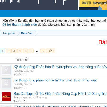
Nếu đây là lần đầu tiên bạn ghé thăm dmec.vn và có thắc mắc, bạn có th
để trở thành thành viên
để bắt đầu đăng bán sản phẩm của mình.
Trang chủ
Diễn đàn
Bài
1
2
3
4
5
6
→
10
Tiếp >
TIÊU ĐỀ
Kỹ thuật dùng Phân bón lá hydrophos zn tăng năng suất câ
nana01
,
Giao lưu
Trả lời:
0
Kỹ thuật dùng phân bón lá hydro fulvic tăng năng suất
nana01
,
Giao lưu
Trả lời:
0
Bọc Da Taplo Ô Tô: Giải Pháp Nâng Cấp Nội Thất Sang Trọ
1cargaragethuduc
,
Phụ tùng
Trả lời:
0