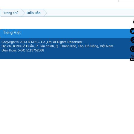
Trang chủ
Diễn đàn
Tiếng Việt
Copyright © 2013 D.M.E.C Co.,Ltd, All Rights Reserved.
Địa chỉ: K190 Lê Duẩn, P. Tân chính, Q. Thanh Khê, Thp. Đà Nẵng, Việt Nam.
Điện thoại: (+84) 5113752506